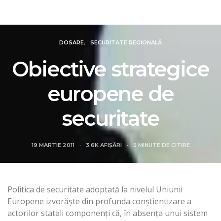
Revista Intelligence
DOSARE
SECURITATE REGIONALĂ
Obiective strategice
europene de
securitate
19 MARTIE 2011
3.6K AFIȘĂRI
5 MINUTE DE CITIRE
Politica de securitate adoptată la nivelul Uniunii
Europene izvorăște din profunda conștientizare a
actorilor statali componenți că, în absența unui sistem