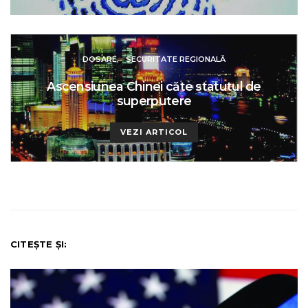
DOSARE
SECURITATE REGIONALĂ
Ascensiunea Chinei căte statutul de
superputere
VEZI ARTICOL
CITEȘTE ȘI: