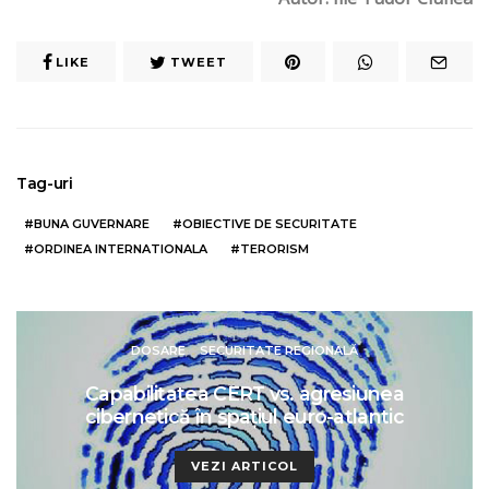
LIKE
TWEET
Tag-uri
BUNA GUVERNARE
OBIECTIVE DE SECURITATE
ORDINEA INTERNATIONALA
TERORISM
DOSARE
SECURITATE REGIONALĂ
Capabilitatea CERT vs. agresiunea
cibernetică în spațiul euro-atlantic
VEZI ARTICOL