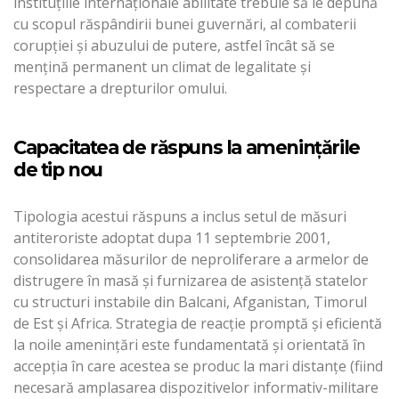
instituțiile internaționale abilitate trebuie să le depună
cu scopul răspândirii bunei guvernări, al combaterii
corupției și abuzului de putere, astfel încât să se
mențină permanent un climat de legalitate și
respectare a drepturilor omului.
Capacitatea de răspuns la amenințările
de tip nou
Tipologia acestui răspuns a inclus setul de măsuri
antiteroriste adoptat dupa 11 septembrie 2001,
consolidarea măsurilor de neproliferare a armelor de
distrugere în masă și furnizarea de asistență statelor
cu structuri instabile din Balcani, Afganistan, Timorul
de Est și Africa. Strategia de reacție promptă și eficientă
la noile amenințări este fundamentată și orientată în
accepția în care acestea se produc la mari distanțe (fiind
necesară amplasarea dispozitivelor informativ-militare