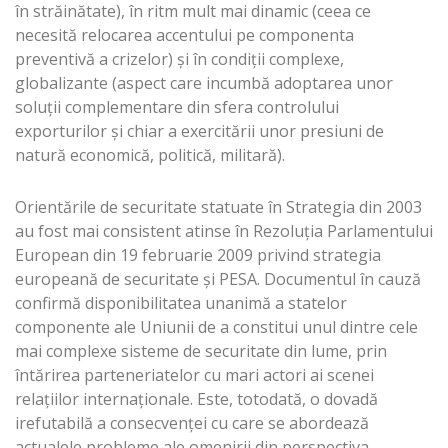
în străinătate), în ritm mult mai dinamic (ceea ce
necesită relocarea accentului pe componenta
preventivă a crizelor) și în condiții complexe,
globalizante (aspect care incumbă adoptarea unor
soluții complementare din sfera controlului
exporturilor și chiar a exercitării unor presiuni de
natură economică, politică, militară).
Orientările de securitate statuate în Strategia din 2003
au fost mai consistent atinse în Rezoluția Parlamentului
European din 19 februarie 2009 privind strategia
europeană de securitate și PESA. Documentul în cauză
confirmă disponibilitatea unanimă a statelor
componente ale Uniunii de a constitui unul dintre cele
mai complexe sisteme de securitate din lume, prin
întărirea parteneriatelor cu mari actori ai scenei
relațiilor internaționale. Este, totodată, o dovadă
irefutabilă a consecvenței cu care se abordează
actualele probleme ale omenirii din perspectiva