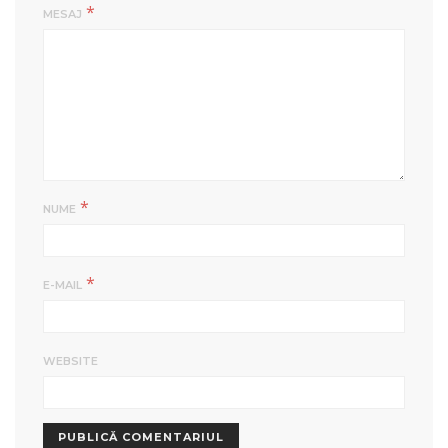
*
MESAJ
*
NUME
*
E-MAIL
WEBSITE