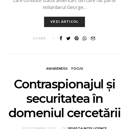
care conduce statul american, din care fac parte
miliardarul George…
VEZI ARTICOL
SHARE
AWARENESS
FOCUS
Contraspionajul și
securitatea în
domeniul cercetării
10 DECEMBRIE 2025
DE
REVISTA INTELLIGENCE