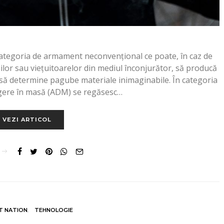
ategoria de armament neconvențional ce poate, în caz de
ilor sau viețuitoarelor din mediul înconjurător, să producă
să determine pagube materiale inimaginabile. În categoria
gere în masă (ADM) se regăsesc…
VEZI ARTICOL
T NATION
TEHNOLOGIE