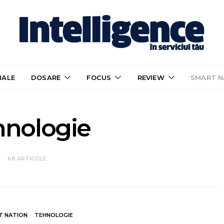
IALE
DOSARE
FOCUS
REVIEW
SMART N
hnologie
68 ARTICOLE
T NATION
TEHNOLOGIE