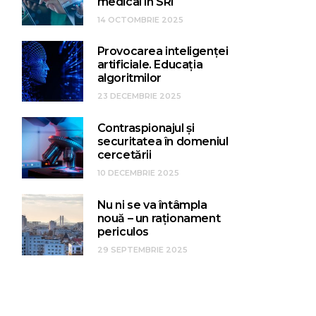
medical în SRI
14 OCTOMBRIE 2025
Provocarea inteligenței
artificiale. Educația
algoritmilor
23 DECEMBRIE 2025
Contraspionajul și
securitatea în domeniul
cercetării
10 DECEMBRIE 2025
Nu ni se va întâmpla
nouă – un raționament
periculos
29 SEPTEMBRIE 2025