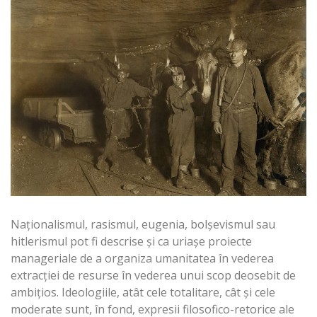
Naționalismul, rasismul, eugenia, bolșevismul sau
hitlerismul pot fi descrise și ca uriașe proiecte
manageriale de a organiza umanitatea în vederea
extracției de resurse în vederea unui scop deosebit de
ambițios. Ideologiile, atât cele totalitare, cât și cele
moderate sunt, în fond, expresii filosofico-retorice ale