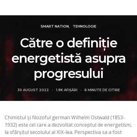
Revista Intelligence
SMART NATION
TEHNOLOGIE
Către o definiție
energetistă asupra
progresului
30 AUGUST 2022
1.9K AFIȘĂRI
6 MINUTE DE CITIRE
Chimistul și filozoful german Wilhelm Ostwald (1853-
1932) este cel care a dezvoltat conceptul de energetism,
la sfârșitul secolului al XIX-lea. Perspectiva sa a fost