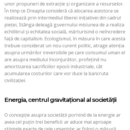
unor propuneri de extracție și organizare a resurselor.
În timp ce Dreapta consideră că alocarea acestora se
realizează prin intermediul liberei inițiativei din cadrul
pieței, Stânga deleagă guvernului misiunea de a realiza
echilibrul și echitatea socială, mărturisind o neîncredere
față de capitalism. Ecologismul, în măsura în care acesta
trebuie considerat un nou curent politic, atrage atenția
asupra urmărilor ireversibile pe care consumul uman el
are asupra mediului înconjurător, profețind nu
amortizarea sacrificiilor epocii industriale, cât
acumularea costurilor care vor duce la bancruta
civilizației.
Energia, centrul gravitațional al societății
O concepție asupra societății pornind de la energie ar
avea cel puțin trei beneficii: ar aduce mai aproape
științele exacte de cele umaniste; ar folosi o măsură