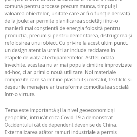
comună pentru procese precum munca, timpul și
valoarea obiectelor, unitate care ar fi o funcție derivată
de la joule; ar permite planificarea societății într-o
manieră mai conștientă de energia folosită pentru
producția, precum și pentru demontarea, distrugerea și
refolosirea unui obiect. Cu privire la acest ultim punct,
un design atent la urmări ar include reciclarea în
etapele de viață al echipamentelor. Astfel, odată
învechite, acestea nu ar mai popula cimitire improvizate
ad-hoc, ci ar primi o nouă utilizare. Noi materiale
compozite care să îmbine plasticul și metalul, textilele și
deșeurile menajere ar transforma comoditatea socială
într-o virtute.
Tema este importantă și la nivel geoeconomic și
geopolitic, întrucât criza Covid-19 a demonstrat
Occidentului cât de dependent devenise de China.
Externalizarea atâtor ramuri industriale a permis