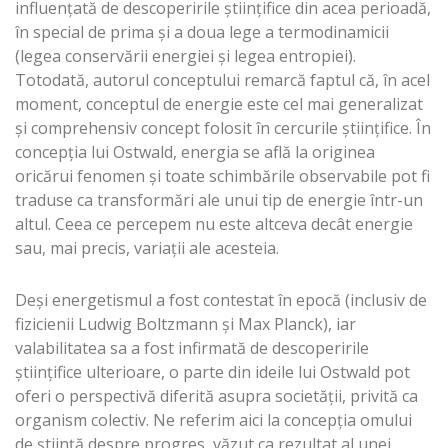
influențată de descoperirile științifice din acea perioadă,
în special de prima și a doua lege a termodinamicii
(legea conservării energiei și legea entropiei).
Totodată, autorul conceptului remarcă faptul că, în acel
moment, conceptul de energie este cel mai generalizat
și comprehensiv concept folosit în cercurile științifice. În
concepția lui Ostwald, energia se află la originea
oricărui fenomen și toate schimbările observabile pot fi
traduse ca transformări ale unui tip de energie într-un
altul. Ceea ce percepem nu este altceva decât energie
sau, mai precis, variații ale acesteia.
Deși energetismul a fost contestat în epocă (inclusiv de
fizicienii Ludwig Boltzmann și Max Planck), iar
valabilitatea sa a fost infirmată de descoperirile
științifice ulterioare, o parte din ideile lui Ostwald pot
oferi o perspectivă diferită asupra societății, privită ca
organism colectiv. Ne referim aici la concepția omului
de știință despre progres, văzut ca rezultat al unei