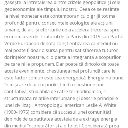
găsește la întretăierea dintre crizele geopolitice și cele
geoeconomice ale timpului nostru. Ceea ce se resimte
la nivel monetar este contemporan cu o grijă tot mai
profundă pentru consecințele ecologice ale acțiunii
umane, de aici și eforturile de a accelera trecerea spre
economia verde. Tratatul de la Paris din 2015 sau Pactul
Verde European denotă conștientizarea că mediul nu
mai poate fi doar o sursă pentru satisfacerea tuturor
dorințelor noastre, ci o parte a integrantă a scopurilor
pe care ni le propunem. Dar poate că dincolo de toate
aceste evenimente, chestiunea mai profundă care le
este factor comun este cea energetică. Energia nu pune
în mișcare doar corpurile, fiind o chestiune pur
cantitativă, studiabilă de către termodinamică, ci
structurează relațiile interumane și descrie principiile
unei civilizații. Antropologul american Leslie A. White
(1900-1975) considera că succesul unei comunități
depinde de capacitatea acesteia de a extrage energia
din mediul înconjurător și a o folosi. Considerată prea