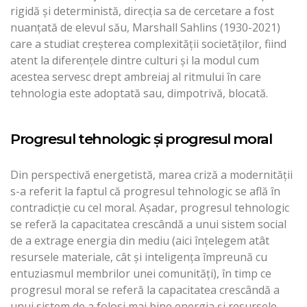
rigidă și deterministă, direcția sa de cercetare a fost
nuanțată de elevul său, Marshall Sahlins (1930-2021)
care a studiat creșterea complexității societăților, fiind
atent la diferențele dintre culturi și la modul cum
acestea servesc drept ambreiaj al ritmului în care
tehnologia este adoptată sau, dimpotrivă, blocată.
Progresul tehnologic și progresul moral
Din perspectivă energetistă, marea criză a modernității
s-a referit la faptul că progresul tehnologic se află în
contradicție cu cel moral. Așadar, progresul tehnologic
se referă la capacitatea crescândă a unui sistem social
de a extrage energia din mediu (aici înțelegem atât
resursele materiale, cât și inteligența împreună cu
entuziasmul membrilor unei comunități), în timp ce
progresul moral se referă la capacitatea crescândă a
unui sistem de a folosi mai bine energia și resursele