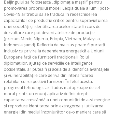
Beijingului să folosească „diplomația măștii” pentru
promovarea propriului model. Lecția duală a lumii post-
Covid-19 ar trebui să se traducă în redeschiderea
capacităților de producție critice pentru supraviețuirea
unei societăți și identificarea acelor state în curs de
dezvoltare care pot deveni ateliere de producție
(precum Mexic, Nigeria, Etiopia, Vietnam, Malaysia,
Indonesia șamd). Reflecția de mai sus poate fi purtată
inclusiv cu privire la dependența energetică a Uniunii
Europene față de furnizorii tradiționali. Rolul
diplomaților, ajutați de serviciile de intelligence
occidentale, ar putea fi și acela de a identifica avantajele
și vulnerabilitățile care derivă din intensificarea
relațiilor cu respectivii furnizori. În felul acesta,
progresul tehnologic ar fi adus mai aproape de cel
moral printr-un enunț aplicativ definit drept:
capacitatea crescândă a unei comunități de a-și menține
și reproduce identitatea prin extragerea și utilizarea
energiei din mediul înconjurător de-o manieră care să