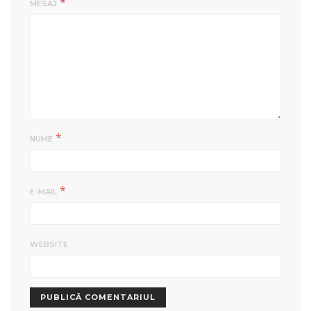
*
MESAJ
*
NUME
*
E-MAIL
WEBSITE