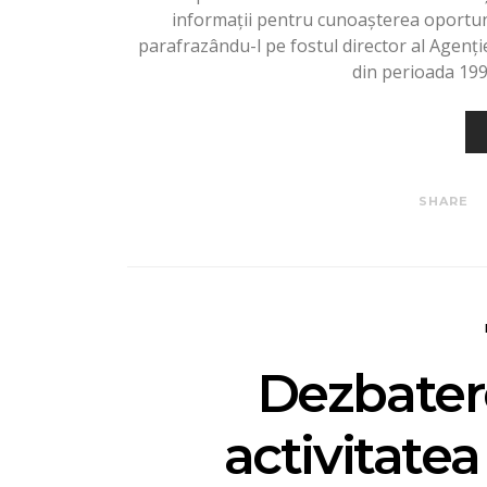
informații pentru cunoașterea oportună
parafrazându-l pe fostul director al Agenție
din perioada 199
SHARE
Dezbatere
activitatea