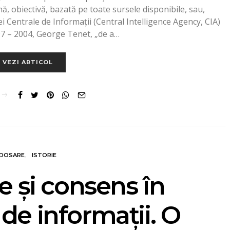
, obiectivă, bazată pe toate sursele disponibile, sau,
i Centrale de Informații (Central Intelligence Agency, CIA)
7 – 2004, George Tenet, „de a…
VEZI ARTICOL
DOSARE
ISTORIE
 și consens în
 de informații. O