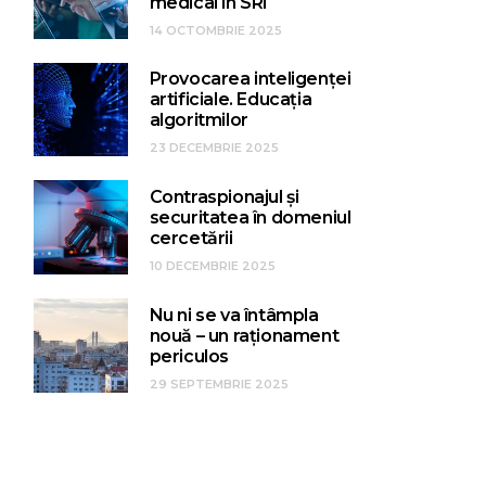
medical în SRI
14 OCTOMBRIE 2025
Provocarea inteligenței
artificiale. Educația
algoritmilor
23 DECEMBRIE 2025
Contraspionajul și
securitatea în domeniul
cercetării
10 DECEMBRIE 2025
Nu ni se va întâmpla
nouă – un raționament
periculos
29 SEPTEMBRIE 2025