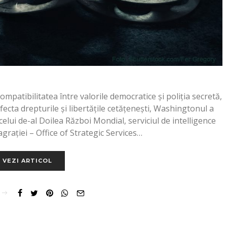
ompatibilitatea între valorile democratice și poliția secretă,
fecta drepturile și libertățile cetățenești, Washingtonul a
l celui de-al Doilea Război Mondial, serviciul de intelligence
lagrației – Office of Strategic Services…
VEZI ARTICOL