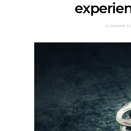
experie
12 IANUARIE 2