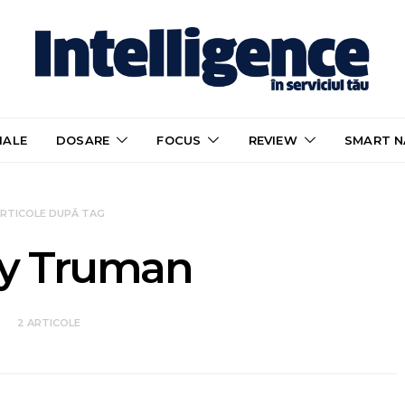
IALE
DOSARE
FOCUS
REVIEW
SMART N
RTICOLE DUPĂ TAG
ry Truman
2 ARTICOLE