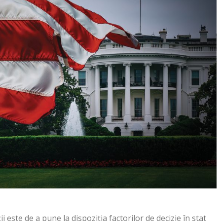
i este de a pune la dispoziția factorilor de decizie în stat