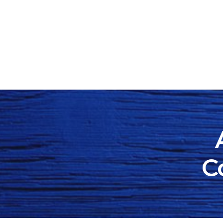
ACASĂ
EDITOR
C