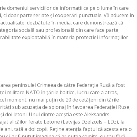
e domeniul serviciilor de informaţii ca pe o lume în care
, ci doar parteneriate şi cooperări punctuale. Vă aducem în
e actualitate, dezbătute în media, care demonstrează că
ategoria socială sau profesională din care face parte,
abilitate exploatabilă în materia protecţiei informaţiilor
xarea peninsulei Crimeea de către Federaţia Rusă a fost
i militare NATO în ţările baltice, lucru care a atras,
acel moment, nu mai puţin de 20 de cetăţeni din ţările
orităţi sub acuzaţia de spionaj în favoarea Federaţiei Ruse,
i doi letoni. Unul dintre aceştia este Aleksandrs
t al căilor ferate Letone (Latvijas Dzelzcels – LDz), la
 ani, tată a doi copii. Reţine atenţia faptul că acesta era o
 şi-ar fi putut imagina că ar putea comite, cu sau fără