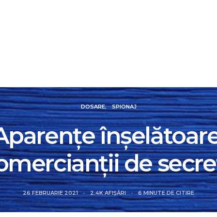
IALE
DOSARE
FOCUS
REVIEW
SMART N
DOSARE
SPIONAJ
Aparenţe înşelătoare
omercianţii de secre
26 FEBRUARIE 2021
2.4K AFIȘĂRI
6 MINUTE DE CITIRE