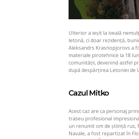
Ulterior a ieșit la iveală nem
letonă, ci doar rezidenţă, buni
Aleksandrs Krasnopjorovs a fo
materiale pirotehnice la 18 lun
comunităţii, devenind astfel pr
după despărţirea Letoniei de 
Cazul Mitko
Acest caz are ca personaj prin
traseu profesional impresionan
un renumit om de ştiinţă rus, 
Navale, a fost repartizat în Flo