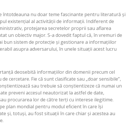
e întotdeauna nu doar teme fascinante pentru literatură şi
ul existenţial al activităţii de informaţii. Indiferent de
dministrativ, protejarea secretelor proprii sau aflarea
ntat un obiectiv major. S-a dovedit faptul că, în vremuri de
ai bun sistem de protecţie şi gestionare a informaţiilor
rabil asupra adversarului, în unele situaţii acest lucru
rtanţă deosebită informaţiilor din domenii precum cel
 de cercetare. Fie că sunt clasificate sau „doar sensibile”,
e conştientizează sau trebuie să conştientizeze că numai un
ate preveni accesul neautorizat la astfel de date,
u procurarea lor de către terţi cu interese ilegitime.
e plan mondial pentru modul eficient în care îşi
te şi, totuşi, au fost situaţii în care chiar şi acestea au
e.