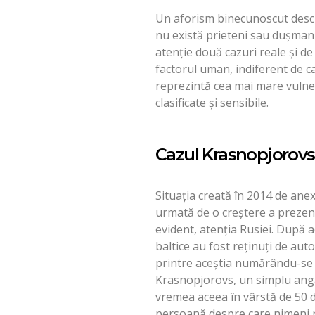
Un aforism binecunoscut descri
nu există prieteni sau duşmani
atenţie două cazuri reale şi d
factorul uman, indiferent de c
reprezintă cea mai mare vulner
clasificate şi sensibile.
Cazul Krasnopjorovs
Situaţia creată în 2014 de ane
urmată de o creştere a prezenţe
evident, atenţia Rusiei. După 
baltice au fost reţinuţi de aut
printre aceştia numărându-se ş
Krasnopjorovs, un simplu angaja
vremea aceea în vârstă de 50 de
persoană despre care nimeni nu