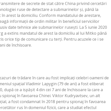
ransmitere de secrete de stat către China privind cercetări
ehnologiei ruse de detectare a submarinelor şi, până la
at în arest la domiciliu. Conform mandatului de arestare,
eagă informaţii de ordin militar în beneficiul serviciilor
usiv date tehnice ale submarinelor ruseşti. La 5 iunie 2020
g a extins mandatul de arest la domiciliu al lui Mitko până
is orice tip de comunicare cu terţi. Pentru acuzele ce i se
ani de închisoare.
azuri de trădare în care au fost implicaţi celebri oameni de
omeniul spaţial Vladimir Lapygin (79 de ani) a fost eliberat
, după ce a ispăşit 4 din cei 7 ani de închisoare la care a
spionaj în favoarea Chinei. Viktor Kudryavtsev, un alt
ţial, a fost condamnat în 2018 pentru spionaj în favoarea
ercetător rus în domeniul fizicii, care a studiat efectul