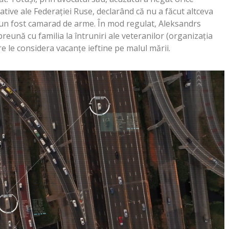
tive ale Federaţiei Ruse, declarând că nu a făcut altceva
 un fost camarad de arme. În mod regulat, Aleksandrs
eună cu familia la întruniri ale veteranilor (organizaţia
e le considera vacanţe ieftine pe malul mării.