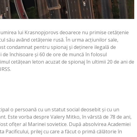
ulţumirea lui Krasnopjorovs deoarece nu primise cetăţenie
cul său având cetăţenie rusă. În urma acțiunilor sale,
st condamnat pentru spionaj şi deţinere ilegală de
i de închisoare şi 60 de ore de muncă în folosul
imul cetăţean leton acuzat de spionaj în ultimii 20 de ani de
URSS.
cipal o persoană cu un statut social deosebit şi cu un
t. Este vorba despre Valery Mitko, în vârstă de 78 de ani,
fost ofiţer al Marinei sovietice. După absolvirea Academiei
ta Pacificului, prilej cu care a făcut o primă călătorie în