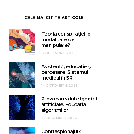
CELE MAI CITITE ARTICOLE
Teoria conspirației, o
modalitate de
manipulare?
17 DECEMBRIE 2025
Asistență, educație și
cercetare. Sistemul
medical în SRI
14 OCTOMBRIE 2025
Provocarea inteligenței
artificiale. Educația
algoritmilor
23 DECEMBRIE 2025
Contraspionajul și