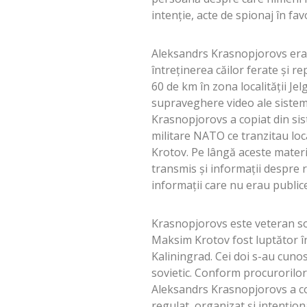
intenţie, acte de spionaj în fav
Aleksandrs Krasnopjorovs era 
întreţinerea căilor ferate şi r
60 de km în zona localităţii Je
supraveghere video ale sistemu
Krasnopjorovs a copiat din si
militare NATO ce tranzitau loc
Krotov. Pe lângă aceste materi
transmis şi informaţii despre r
informaţii care nu erau publice
Krasnopjorovs este veteran sov
Maksim Krotov fost luptător în 
Kaliningrad. Cei doi s-au cunos
sovietic. Conform procurorilor
Aleksandrs Krasnopjorovs a col
regulat, organizat şi intenţion