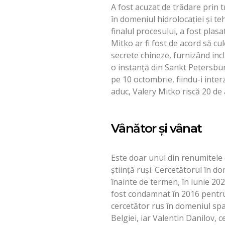
A fost acuzat de trădare prin t
în domeniul hidrolocaţiei şi t
finalul procesului, a fost plas
Mitko ar fi fost de acord să cul
secrete chineze, furnizând incl
o instanţă din Sankt Petersbur
pe 10 octombrie, fiindu-i interz
aduc, Valery Mitko riscă 20 de 
Vânător şi vânat
Este doar unul din renumitele c
ştiinţă ruşi. Cercetătorul în d
înainte de termen, în iunie 2020
fost condamnat în 2016 pentru 
cercetător rus în domeniul spa
Belgiei, iar Valentin Danilov, c