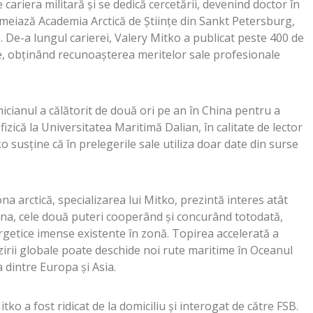
 cariera militară şi se dedică cercetării, devenind doctor în
temeiază Academia Arctică de Ştiinţe din Sankt Petersburg,
 De-a lungul carierei, Valery Mitko a publicat peste 400 de
ale, obţinând recunoaşterea meritelor sale profesionale
cianul a călătorit de două ori pe an în China pentru a
izică la Universitatea Maritimă Dalian, în calitate de lector
ko susţine că în prelegerile sale utiliza doar date din surse
a arctică, specializarea lui Mitko, prezintă interes atât
ina, cele două puteri cooperând şi concurând totodată,
getice imense existente în zonă. Topirea accelerată a
lzirii globale poate deschide noi rute maritime în Oceanul
a dintre Europa şi Asia.
tko a fost ridicat de la domiciliu şi interogat de către FSB.