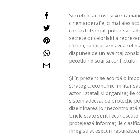
Secretele au fost şi vor rămân
cinematografie, ci mai ales scop
contextul social, politic sau a
secretelor celorlalţi a repreze
război, tabăra care avea cel m
dispunea de un avantaj conside
pecetluind soarta conflictului.
Şi în prezent se acordă o impo
strategic, economic, militar sau
actorii statali şi organizaţiil
sistem adecvat de protecţie po
diseminarea lor necontrolată sa
Unele state sunt recunoscute p
protejează informaţiile clasifica
înregistrat eşecuri răsunătoar