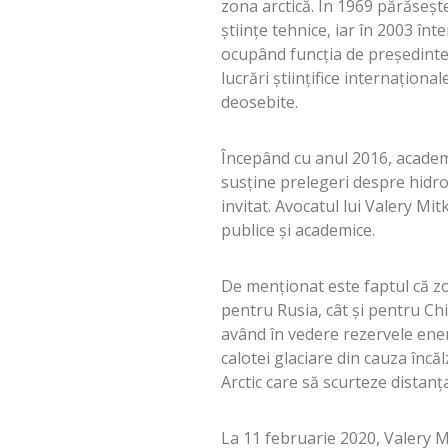
zona arctică. În 1969 părăseşte
ştiinţe tehnice, iar în 2003 în
ocupând funcţia de preşedinte.
lucrări ştiinţifice internaţion
deosebite.
Începând cu anul 2016, academi
susţine prelegeri despre hidrof
invitat. Avocatul lui Valery Mit
publice şi academice.
De menţionat este faptul că zon
pentru Rusia, cât şi pentru Ch
având în vedere rezervele ener
calotei glaciare din cauza încă
Arctic care să scurteze distanţ
La 11 februarie 2020, Valery Mi