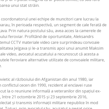
oarea unui stat străin.
coordonatorul unei echipe de muncitori care lucrau la
eparau, în perioada respectivă, un segment de cale ferată de
lgava. Prin natura postului său, avea acces la camerele de
lui feroviar. Profitând de oportunitate, Aleksandrs
stemul CCTV materiale video care surprindeau convoaie
alitatea Jelgava şi le-a transmis apoi unui anumit Maksim
ale video, avocatul acuzatului a recunoscut că acesta a
utele feroviare alternative utilizate de convoaiele militare,
.
ietic al războiului din Afganistan din anul 1980, iar
conflictul cecen din 1990, rezident al enclavei ruse
cut la o reuniune informală a veteranilor din spaţiul ex-
, între 21 octombrie 2015 şi 23 septembrie 2016,
ectat şi transmis informaţii militare nepublice în mod
at. Totuşi, prin avocatul său, acuzatul a negat orice