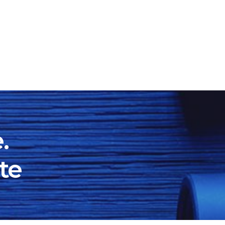
ATION
SRI.RO
.
te