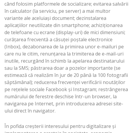
când folosim platformele de socializare; evitarea salvării
în calculator (la serviciu, pe server) a mai multor
variante ale aceluiași document; dezinstalarea
aplicațiilor neutilizate din smartphone; achiziționarea
de telefoane cu ecrane (display-uri) de mici dimensiuni;
curățarea frecventă a căsuței poștale electronice
(Inbox), dezabonarea de la primirea unor e-mailuri pe
care nu le citim, renunțarea la trimiterea de e-mail-uri
inutile, recurgând în schimb la apelarea destinatarului
sau la SMS; păstrarea doar a pozelor importante (se
estimează că realizăm în jur de 20 până la 100 fotografii
săptămânal); reducerea frecvenței verificării noutăților
pe rețelele sociale Facebook și Instagram; restrângerea
numărului de ferestre deschise într-un browser, la
navigarea pe Internet, prin introducerea adresei site-
ului direct în navigator.
În pofida creșterii interesului pentru digitalizare și