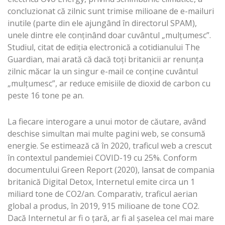
concluzionat că zilnic sunt trimise milioane de e-mailuri
inutile (parte din ele ajungând în directorul SPAM),
unele dintre ele conținând doar cuvântul „mulțumesc”.
Studiul, citat de ediția electronică a cotidianului The
Guardian, mai arată că dacă toți britanicii ar renunța
zilnic măcar la un singur e-mail ce conține cuvântul
„mulțumesc”, ar reduce emisiile de dioxid de carbon cu
peste 16 tone pe an.
La fiecare interogare a unui motor de căutare, având
deschise simultan mai multe pagini web, se consumă
energie. Se estimează că în 2020, traficul web a crescut
în contextul pandemiei COVID-19 cu 25%. Conform
documentului Green Report (2020), lansat de compania
britanică Digital Detox, Internetul emite circa un 1
miliard tone de CO2/an. Comparativ, traficul aerian
global a produs, în 2019, 915 milioane de tone CO2.
Dacă Internetul ar fi o țară, ar fi al șaselea cel mai mare