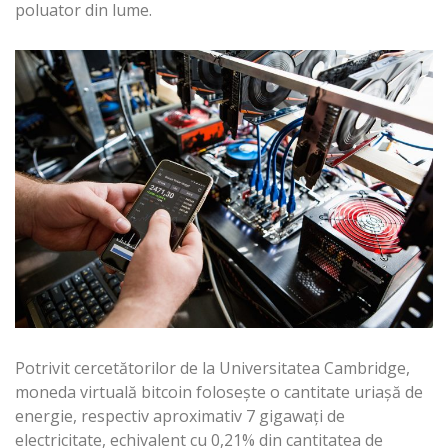
poluator din lume.
Potrivit cercetătorilor de la Universitatea Cambridge,
moneda virtuală bitcoin folosește o cantitate uriașă de
energie, respectiv aproximativ 7 gigawați de
electricitate, echivalent cu 0,21% din cantitatea de