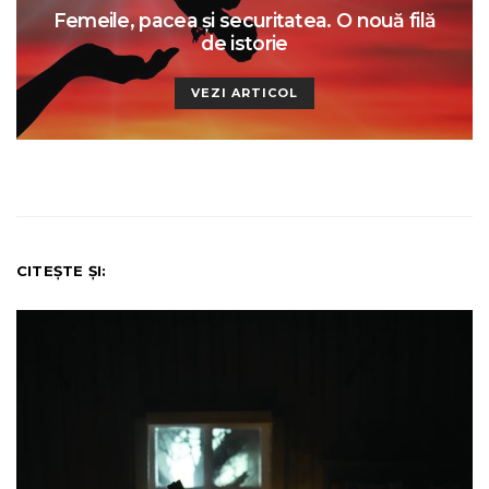
Femeile, pacea şi securitatea. O nouă filă
de istorie
VEZI ARTICOL
CITEȘTE ȘI: