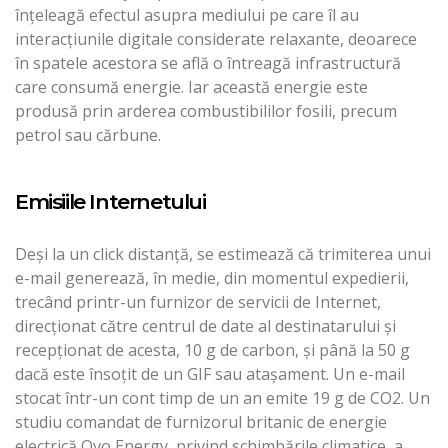
înțeleagă efectul asupra mediului pe care îl au
interacțiunile digitale considerate relaxante, deoarece
în spatele acestora se află o întreagă infrastructură
care consumă energie. Iar această energie este
produsă prin arderea combustibililor fosili, precum
petrol sau cărbune.
Emisiile Internetului
Deși la un click distanță, se estimează că trimiterea unui
e-mail generează, în medie, din momentul expedierii,
trecând printr-un furnizor de servicii de Internet,
direcționat către centrul de date al destinatarului şi
recepționat de acesta, 10 g de carbon, și până la 50 g
dacă este însoțit de un GIF sau atașament. Un e-mail
stocat într-un cont timp de un an emite 19 g de CO2. Un
studiu comandat de furnizorul britanic de energie
electrică Ovo Energy, privind schimbările climatice, a