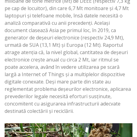
milioane de tone metrice (Mt) de DEEE (respectiv 7,3 kg
pe cap de locuitor), din care 6,7 Mt monitoare și 4,7 Mt
laptopuri și telefoane mobile, însă datele necesită o
analiză comparativă cu anii precedenți. Același
document clasează Asia pe primul loc, în 2019, ca
generator de deșeuri electronice (respectiv 24,9 Mt),
urmată de SUA (13,1 Mt) și Europa (12 Mt). Raportul
atrage atenția că, la nivel global, cantitatea de deșeuri
electronice crește anual cu circa 2 Mt, iar ritmul se
poate accelera, având în vedere utilizarea pe scară
largă a Internet of Things și a multiplelor dispozitive
digitale conexate. Deși mare parte din state au
reglementat problema deșeurilor electronice, aplicarea
prevederilor legale necesită eforturi susținute,
concomitent cu asigurarea infrastructurii adecvate
destinată colectării și reciclării.