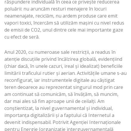
răspundere individuală în ceea ce privește reducerea
poluării: nu aruncăm resturi menajere în locuri
neamenajate, reciclăm, nu ardem produse care emit
vapori toxici, încercăm să utilizăm mașini cu nivel redus
de emisii de CO2, unul dintre cele mai importante gaze
cu efect de seră.
Anul 2020, cu numeroase sale restricții, a readus în
atenție discuțiile privind încălzirea globală, evidențiind
(chiar dacă, în unele cazuri, ireal și idealizat) beneficiile
limitării traficului rutier și aerian. Activitățile umane s-au
reconfigurat, iar instrumentele digitale au câștigat
teren deoarece au reprezentat singurul mod prin care
am continuat să comunicăm, să învățăm, să muncim,
dar mai ales să fim aproape unii de ceilalți. Am
conștientizat, la nivel guvernamental și individual,
importanța digitalizării și a faptului că Internetul a
devenit indispensabil. Potrivit Agenției Internaționale
pentru Energie (organizație interguvernamentală