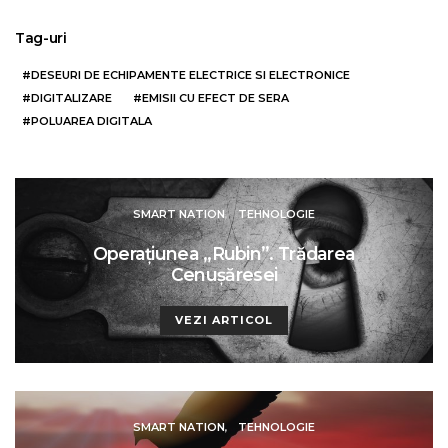
Tag-uri
DESEURI DE ECHIPAMENTE ELECTRICE SI ELECTRONICE
DIGITALIZARE
EMISII CU EFECT DE SERA
POLUAREA DIGITALA
SMART NATION
TEHNOLOGIE
Operațiunea „Rubin”. Trădarea
Cenușăresei
VEZI ARTICOL
SMART NATION
TEHNOLOGIE