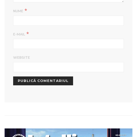
*
NUME
*
E-MAIL
WEBSITE