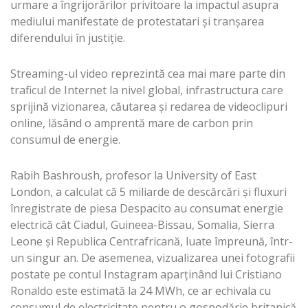
urmare a îngrijorărilor privitoare la impactul asupra
mediului manifestate de protestatari și tranșarea
diferendului în justiție.
Streaming-ul video reprezintă cea mai mare parte din
traficul de Internet la nivel global, infrastructura care
sprijină vizionarea, căutarea și redarea de videoclipuri
online, lăsând o amprentă mare de carbon prin
consumul de energie.
Rabih Bashroush, profesor la University of East
London, a calculat că 5 miliarde de descărcări și fluxuri
înregistrate de piesa Despacito au consumat energie
electrică cât Ciadul, Guineea-Bissau, Somalia, Sierra
Leone și Republica Centrafricană, luate împreună, într-
un singur an. De asemenea, vizualizarea unei fotografii
postate pe contul Instagram aparținând lui Cristiano
Ronaldo este estimată la 24 MWh, ce ar echivala cu
consumul de electricitate pentru o gospodărie britanică