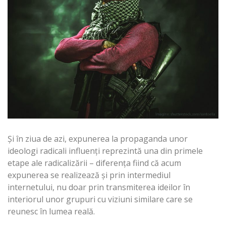
Și în ziua de azi, expunerea la propaganda unor
ideologi radicali influenți reprezintă una din primele
etape ale radicalizării – diferența fiind că acum
expunerea se realizează și prin intermediul
internetului, nu doar prin transmiterea ideilor în
interiorul unor grupuri cu viziuni similare care se
reunesc în lumea reală.