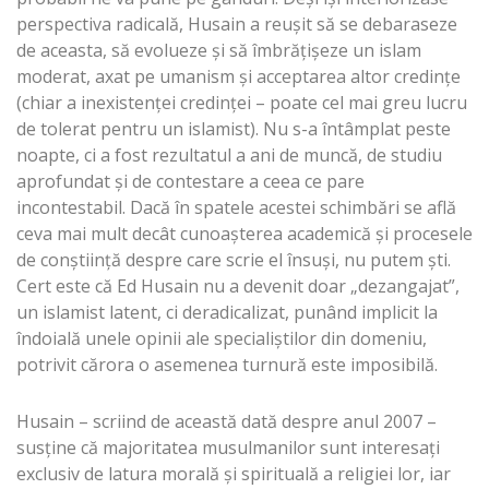
perspectiva radicală, Husain a reușit să se debaraseze
de aceasta, să evolueze și să îmbrățișeze un islam
moderat, axat pe umanism și acceptarea altor credințe
(chiar a inexistenței credinței – poate cel mai greu lucru
de tolerat pentru un islamist). Nu s-a întâmplat peste
noapte, ci a fost rezultatul a ani de muncă, de studiu
aprofundat și de contestare a ceea ce pare
incontestabil. Dacă în spatele acestei schimbări se află
ceva mai mult decât cunoașterea academică și procesele
de conștiință despre care scrie el însuși, nu putem ști.
Cert este că Ed Husain nu a devenit doar „dezangajat”,
un islamist latent, ci deradicalizat, punând implicit la
îndoială unele opinii ale specialiștilor din domeniu,
potrivit cărora o asemenea turnură este imposibilă.
Husain – scriind de această dată despre anul 2007 –
susține că majoritatea musulmanilor sunt interesați
exclusiv de latura morală și spirituală a religiei lor, iar