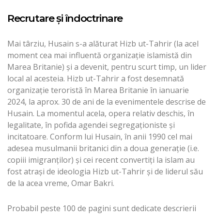
Recrutare și îndoctrinare
Mai târziu, Husain s-a alăturat Hizb ut-Tahrir (la acel
moment cea mai influentă organizație islamistă din
Marea Britanie) și a devenit, pentru scurt timp, un lider
local al acesteia. Hizb ut-Tahrir a fost desemnată
organizație teroristă în Marea Britanie în ianuarie
2024, la aprox. 30 de ani de la evenimentele descrise de
Husain. La momentul acela, opera relativ deschis, în
legalitate, în pofida agendei segregaționiste și
incitatoare. Conform lui Husain, în anii 1990 cel mai
adesea musulmanii britanici din a doua generație (i.e.
copiii imigranților) și cei recent convertiți la islam au
fost atrași de ideologia Hizb ut-Tahrir și de liderul său
de la acea vreme, Omar Bakri.
Probabil peste 100 de pagini sunt dedicate descrierii