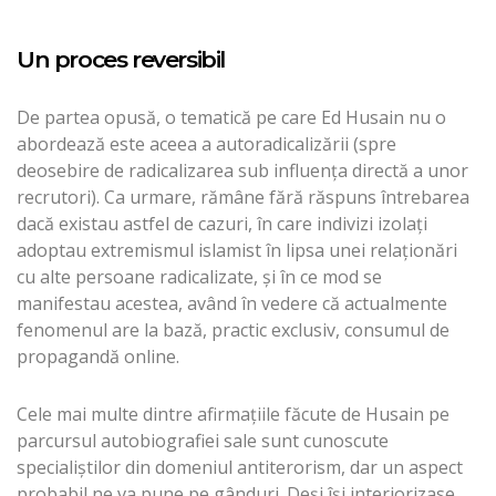
Un proces reversibil
De partea opusă, o tematică pe care Ed Husain nu o
abordează este aceea a autoradicalizării (spre
deosebire de radicalizarea sub influența directă a unor
recrutori). Ca urmare, rămâne fără răspuns întrebarea
dacă existau astfel de cazuri, în care indivizi izolați
adoptau extremismul islamist în lipsa unei relaționări
cu alte persoane radicalizate, și în ce mod se
manifestau acestea, având în vedere că actualmente
fenomenul are la bază, practic exclusiv, consumul de
propagandă online.
Cele mai multe dintre afirmațiile făcute de Husain pe
parcursul autobiografiei sale sunt cunoscute
specialiștilor din domeniul antiterorism, dar un aspect
probabil ne va pune pe gânduri. Deși își interiorizase