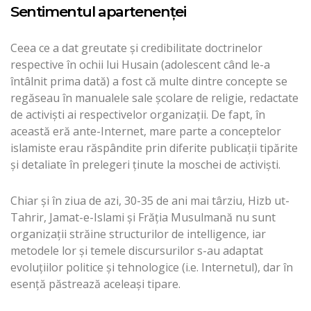
Sentimentul apartenenței
Ceea ce a dat greutate și credibilitate doctrinelor
respective în ochii lui Husain (adolescent când le-a
întâlnit prima dată) a fost că multe dintre concepte se
regăseau în manualele sale școlare de religie, redactate
de activiști ai respectivelor organizații. De fapt, în
această eră ante-Internet, mare parte a conceptelor
islamiste erau răspândite prin diferite publicații tipărite
și detaliate în prelegeri ținute la moschei de activiști.
Chiar și în ziua de azi, 30-35 de ani mai târziu, Hizb ut-
Tahrir, Jamat-e-Islami și Frăția Musulmană nu sunt
organizații străine structurilor de intelligence, iar
metodele lor și temele discursurilor s-au adaptat
evoluțiilor politice și tehnologice (i.e. Internetul), dar în
esență păstrează aceleași tipare.