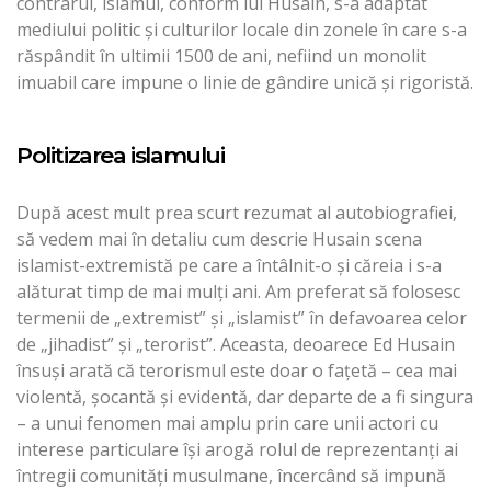
contrarul, islamul, conform lui Husain, s-a adaptat
mediului politic și culturilor locale din zonele în care s-a
răspândit în ultimii 1500 de ani, nefiind un monolit
imuabil care impune o linie de gândire unică și rigoristă.
Politizarea islamului
După acest mult prea scurt rezumat al autobiografiei,
să vedem mai în detaliu cum descrie Husain scena
islamist-extremistă pe care a întâlnit-o și căreia i s-a
alăturat timp de mai mulți ani. Am preferat să folosesc
termenii de „extremist” și „islamist” în defavoarea celor
de „jihadist” și „terorist”. Aceasta, deoarece Ed Husain
însuși arată că terorismul este doar o fațetă – cea mai
violentă, șocantă și evidentă, dar departe de a fi singura
– a unui fenomen mai amplu prin care unii actori cu
interese particulare își arogă rolul de reprezentanți ai
întregii comunități musulmane, încercând să impună