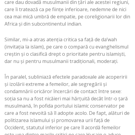
care dau dovadă musulmanii din țări ale acestei regiuni,
care îi tratează ca pe ființe inferioare, nedemne de nici
cea mai mică umbră de empatie, pe coreligionarii lor din
Africa și din subcontinentul indian.
Similar, mi-a atras atenția critica sa față de da’wah
(invitația la islam), pe care o compară cu evanghelismul
creștin și o clasifică drept o prioritate pentru islamiști,
dar nu și pentru musulmanii tradiționali, moderați.
În paralel, subliniază efectele paradoxale ale acoperirii
și izolării extreme a femeilor, ale segregării și
condamnării oricăror încercări de contact între sexe:
soția sa nu a fost nicăieri mai hărțuită decât într-o țară
musulmană, în pofida portului islamic conservator pe
care a fost nevoită să îl adopte acolo. De fapt, alături de
politizarea islamului și promovarea urii față de
Occident, statutul inferior pe care îl acordă femeilor
este una dintre marile critici pe care Husain o aduce