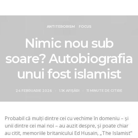
Revista Intelligence
ANTITERORISM
FOCUS
Nimic nou sub
soare? Autobiografia
unui fost islamist
24 FEBRUARIE 2026
1.1K AFIȘĂRI
11 MINUTE DE CITIRE
Probabil că mulți dintre cei cu vechime în domeniu – și
unii dintre cei mai noi – au auzit despre, și poate chiar
au citit, memoriile britanicului Ed Husain, „The Islamist”