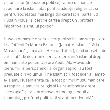
viziunile lor (îndeosebi politice) ca unicul mod de
raportare la islam, atât pentru adepții religiei, cât și
pentru societatea mai largă din care fac ei parte. Ed
Husain însuși își descrie cartea drept un „protest
împotriva islamului politic.”
Husain numește o serie de organizații islamiste pe care
le-a întâlnit în Marea Britanie (Jamat-e-Islami, Frăția
Musulmană și mai ales Hizb ut-Tahrir), fiind deosebit de
critic față de doctrinele lor, care prezintă islamul drept
eminamente politic. Despre Abdul Ala Mawdudi
(denumirile persoanelor și organizațiilor au fost
preluate din volumul „The Islamist”), fost lider al Jamat-
e-Islami, Husain arată că „a fost primul musulman care
a respins islamul ca religie și l-a re-etichetat drept
’ideologie’” și că a promovat o tipologie nouă a
islamului, „profund politizată și anti-occidentală.”