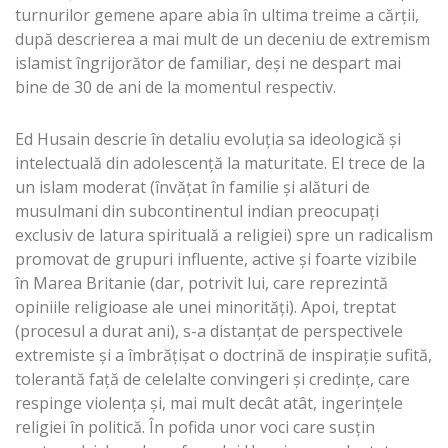
turnurilor gemene apare abia în ultima treime a cărții,
după descrierea a mai mult de un deceniu de extremism
islamist îngrijorător de familiar, deși ne despart mai
bine de 30 de ani de la momentul respectiv.
Ed Husain descrie în detaliu evoluția sa ideologică și
intelectuală din adolescență la maturitate. El trece de la
un islam moderat (învățat în familie și alături de
musulmani din subcontinentul indian preocupați
exclusiv de latura spirituală a religiei) spre un radicalism
promovat de grupuri influente, active și foarte vizibile
în Marea Britanie (dar, potrivit lui, care reprezintă
opiniile religioase ale unei minorități). Apoi, treptat
(procesul a durat ani), s-a distanțat de perspectivele
extremiste și a îmbrățișat o doctrină de inspirație sufită,
tolerantă față de celelalte convingeri și credințe, care
respinge violența și, mai mult decât atât, ingerințele
religiei în politică. În pofida unor voci care susțin