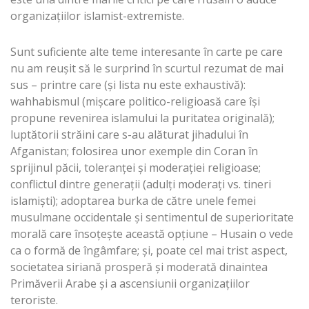
organizațiilor islamist-extremiste.
Sunt suficiente alte teme interesante în carte pe care
nu am reușit să le surprind în scurtul rezumat de mai
sus – printre care (și lista nu este exhaustivă):
wahhabismul (mișcare politico-religioasă care își
propune revenirea islamului la puritatea originală);
luptătorii străini care s-au alăturat jihadului în
Afganistan; folosirea unor exemple din Coran în
sprijinul păcii, toleranței și moderației religioase;
conflictul dintre generații (adulți moderați vs. tineri
islamiști); adoptarea burka de către unele femei
musulmane occidentale și sentimentul de superioritate
morală care însoțește această opțiune – Husain o vede
ca o formă de îngâmfare; și, poate cel mai trist aspect,
societatea siriană prosperă și moderată dinaintea
Primăverii Arabe și a ascensiunii organizațiilor
teroriste.