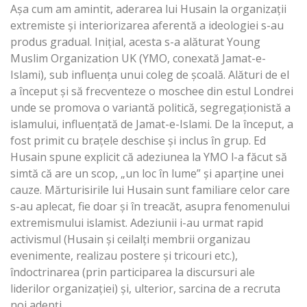
Așa cum am amintit, aderarea lui Husain la organizații
extremiste și interiorizarea aferentă a ideologiei s-au
produs gradual. Inițial, acesta s-a alăturat Young
Muslim Organization UK (YMO, conexată Jamat-e-
Islami), sub influența unui coleg de școală. Alături de el
a început și să frecventeze o moschee din estul Londrei
unde se promova o variantă politică, segregaționistă a
islamului, influențată de Jamat-e-Islami. De la început, a
fost primit cu brațele deschise și inclus în grup. Ed
Husain spune explicit că adeziunea la YMO l-a făcut să
simtă că are un scop, „un loc în lume” și aparține unei
cauze. Mărturisirile lui Husain sunt familiare celor care
s-au aplecat, fie doar și în treacăt, asupra fenomenului
extremismului islamist. Adeziunii i-au urmat rapid
activismul (Husain și ceilalți membrii organizau
evenimente, realizau postere și tricouri etc.),
îndoctrinarea (prin participarea la discursuri ale
liderilor organizației) și, ulterior, sarcina de a recruta
noi adepți.