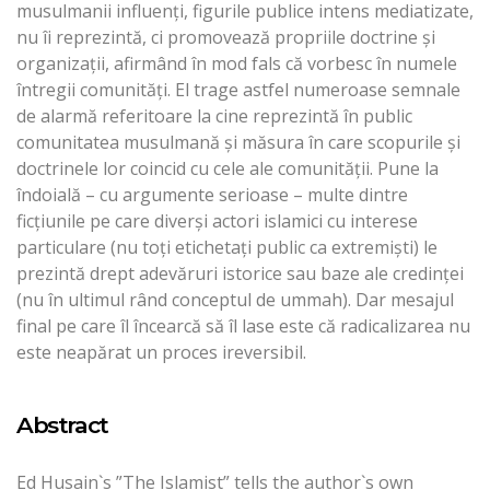
musulmanii influenți, figurile publice intens mediatizate,
nu îi reprezintă, ci promovează propriile doctrine și
organizații, afirmând în mod fals că vorbesc în numele
întregii comunități. El trage astfel numeroase semnale
de alarmă referitoare la cine reprezintă în public
comunitatea musulmană și măsura în care scopurile și
doctrinele lor coincid cu cele ale comunității. Pune la
îndoială – cu argumente serioase – multe dintre
ficțiunile pe care diverși actori islamici cu interese
particulare (nu toți etichetați public ca extremiști) le
prezintă drept adevăruri istorice sau baze ale credinței
(nu în ultimul rând conceptul de ummah). Dar mesajul
final pe care îl încearcă să îl lase este că radicalizarea nu
este neapărat un proces ireversibil.
Abstract
Ed Husain`s ”The Islamist” tells the author`s own