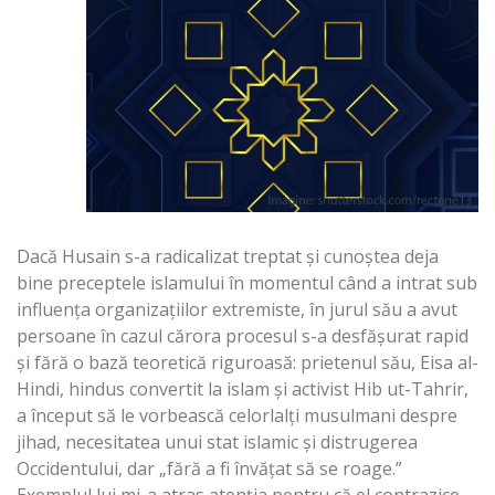
Dacă Husain s-a radicalizat treptat și cunoștea deja
bine preceptele islamului în momentul când a intrat sub
influența organizațiilor extremiste, în jurul său a avut
persoane în cazul cărora procesul s-a desfășurat rapid
și fără o bază teoretică riguroasă: prietenul său, Eisa al-
Hindi, hindus convertit la islam și activist Hib ut-Tahrir,
a început să le vorbească celorlalți musulmani despre
jihad, necesitatea unui stat islamic și distrugerea
Occidentului, dar „fără a fi învățat să se roage.”
Exemplul lui mi-a atras atenția pentru că el contrazice