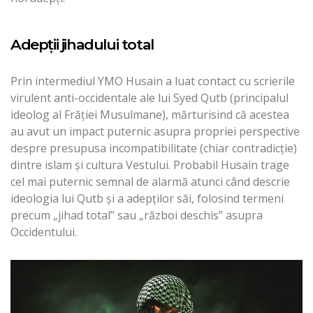
Adepții jihadului total
Prin intermediul YMO Husain a luat contact cu scrierile
virulent anti-occidentale ale lui Syed Qutb (principalul
ideolog al Frăției Musulmane), mărturisind că acestea
au avut un impact puternic asupra propriei perspective
despre presupusa incompatibilitate (chiar contradicție)
dintre islam și cultura Vestului. Probabil Husain trage
cel mai puternic semnal de alarmă atunci când descrie
ideologia lui Qutb și a adepților săi, folosind termeni
precum „jihad total” sau „război deschis” asupra
Occidentului.