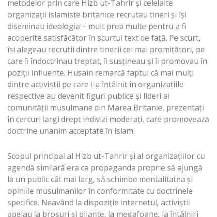
metodelor prin care Hizb ut-Tahrir și celelalte
organizații islamiste britanice recrutau tineri și își
diseminau ideologia – mult prea multe pentru a fi
acoperite satisfăcător în scurtul text de față. Pe scurt,
își alegeau recruții dintre tinerii cei mai promițători, pe
care îi îndoctrinau treptat, îi susțineau și îi promovau în
poziții influente. Husain remarcă faptul că mai mulți
dintre activiștii pe care i-a întâlnit în organizațiile
respective au devenit figuri publice și lideri ai
comunității musulmane din Marea Britanie, prezentați
în cercuri largi drept indivizi moderați, care promovează
doctrine unanim acceptate în islam.
Scopul principal al Hizb ut-Tahrir și al organizațiilor cu
agendă similară era ca propaganda proprie să ajungă
la un public cât mai larg, să schimbe mentalitatea și
opiniile musulmanilor în conformitate cu doctrinele
specifice. Neavând la dispoziție internetul, activiștii
apelau la broșuri și pliante, la megafoane, la întâlniri