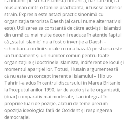
i-a întâlnit pe scena islamistă britanică, dar care lui, ca
musulman dintr-o familie practicantă, îi fusese anterior
străin. Expresia este astăzi practic sinonimă cu
organizația teroristă Daesh (al cărui nume alternativ și
este). Utilizarea sa constantă de către activiștii islamiști
din urmă cu mai multe decenii readuce în atenție faptul
că „statul islamic” nu a fost o invenție a Daesh –
schimbarea ordinii sociale cu una bazată pe sharia este
un fundament și un numitor comun pentru toate
organizațiile și doctrinele islamiste, indiferent de locul și
momentul apariției lor. Totuși, Husain argumentează
că nu este un concept inerent al islamului – Hib ut-
Tahrir l-a adus în centrul discursului în Marea Britanie
la începutul anilor 1990, iar de acolo și alte organizații,
(doar) comparativ mai moderate, l-au integrat în
propriile luări de poziție, alături de teme precum
opoziția ideologică față de Occident și respingerea
democrației.