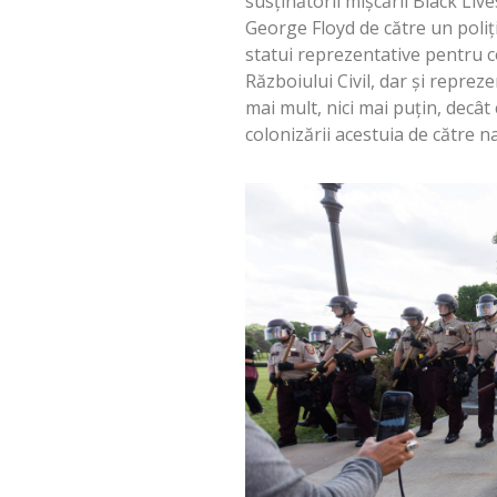
susținătorii mișcării Black Liv
George Floyd de către un poliți
statui reprezentative pentru co
Războiului Civil, dar și repreze
mai mult, nici mai puțin, decât
colonizării acestuia de către 