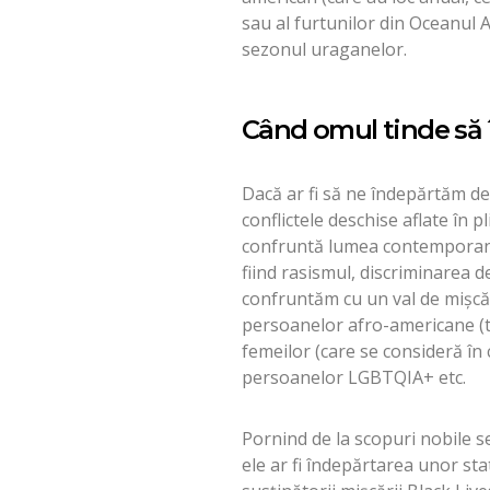
sau al furtunilor din Oceanul A
sezonul uraganelor.
Când omul tinde să î
Dacă ar fi să ne îndepărtăm de
conflictele deschise aflate în 
confruntă lumea contemporană e
fiind rasismul, discriminarea d
confruntăm cu un val de mișcăr
persoanelor afro-americane (te
femeilor (care se consideră în 
persoanelor LGBTQIA+ etc.
Pornind de la scopuri nobile se
ele ar fi îndepărtarea unor sta