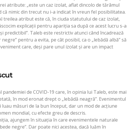
ei atribute: „este un caz izolat, aflat dincolo de tărâmul
 că nimic din trecut nu i-a indicat în vreun fel posibilitatea.
 treilea atribut este că, în ciuda statutului de caz izolat,
cocim explicații pentru apariția sa după ce acest lucru s-a
și predictibil”. Taleb este restrictiv atunci când încadrează
 negre” pentru a evita, pe cât posibil, ca o „lebădă albă” să
eveniment care, deși pare unul izolat și are un impact
scut
l pandemiei de COVID-19 care, în opinia lui Taleb, este mai
hetată, în mod eronat drept o „lebădă neagră”. Evenimentul
i luau măsuri de la bun început, dar un mod de acțiune
omen mondial, cu efecte greu de descris.
niția, ajungem în situația în care evenimentele naturale
ebede negre”. Dar poate nici acestea, dacă luăm în