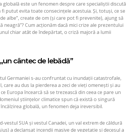
ea globală este un fenomen despre care specialiștii discută
fi putut evita toate consecințele acestuia. Și, totuși, ce se
e albe”, create de om (și care pot fi prevenite), ajung să
bădă neagră”? Cum acționăm dacă mici crize ale prezentului
 unul chiar atât de îndepărtat, o criză majoră a lumii
„un cântec de lebădă”
estul Germaniei s-au confruntat cu inundații catastrofale,
l, care au dus la pierderea a zeci de vieți omenești și au
mp ce Europa încearcă să se trezească din ceea ce pare un
domeniul științelor climatice spun că există o singură
 încălzirea globală, un fenomen deja ireversibil.
ord-vestul SUA și vestul Canadei, un val extrem de căldură
ius) a declanșat incendii masive de vegetație și decesul a