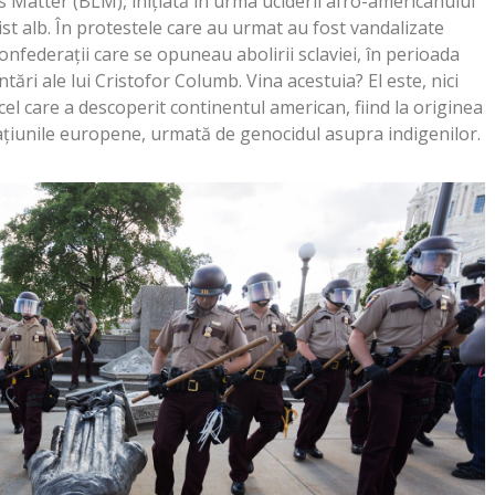
es Matter (BLM), inițiată în urma uciderii afro-americanului
st alb. În protestele care au urmat au fost vandalizate
nfederații care se opuneau abolirii sclaviei, în perioada
ntări ale lui Cristofor Columb. Vina acestuia? El este, nici
 cel care a descoperit continentul american, fiind la originea
națiunile europene, urmată de genocidul asupra indigenilor.