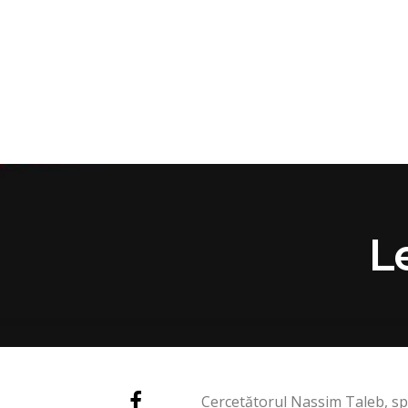
ACASĂ
EDITOR
L
Cercetătorul Nassim Taleb, spec