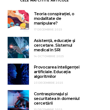
CELE MAI CITITE ARTICOLE
Teoria conspirației, o
modalitate de
manipulare?
17 DECEMBRIE 2025
Asistență, educație și
cercetare. Sistemul
medical în SRI
14 OCTOMBRIE 2025
Provocarea inteligenței
artificiale. Educația
algoritmilor
23 DECEMBRIE 2025
Contraspionajul și
securitatea în domeniul
cercetării
10 DECEMBRIE 2025