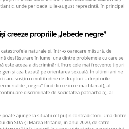
tlantic, unde perioada iulie-august reprezintă, în principal,
și creeze propriile „lebede negre”
 catastrofele naturale și, într-o oarecare măsură, de
plină desfășurare în lume, una dintre problemele cu care se
ste aceea a discriminării, între cele mai frecvente tipuri
e gen și cea bazată pe orientarea sexuală. În ultimii ani ne
i care susțin o multitudine de drepturi – drepturile
rmenul de „negru” fiind din ce în ce mai blamat), al
continuare discriminate de societatea patriarhală), al
 poate ajunge la situații cel puțin contradictorii. Una dintre
tui din SUA și Marea Britanie, în anul 2020, de către