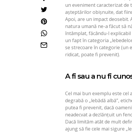
un eveniment caracterizat de tr
așteptărilor obișnuite, dat fiind
Apoi, are un impact deosebit. Al
natura umană ne-a făcut să năs
întâmplat, făcându-l explicabil 
un fapt în categoria „lebedelor
se strecoare în categorie (un 
ridicat, poate fi prevenit).
A fi sau a nu fi cuno
Cel mai bun exemplu este cel a
degrabă o „lebădă albă”, etic
putea fi prevenit, dacă oameni
neadecvat a dezlănțuit un fen
Dacă limităm atât de mult defi
ajung să fie cele mai sigure „l