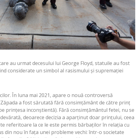
care au urmat decesului lui George Floyd, statuile au fost
iind considerate un simbol al rasismului și supremației
icilor. În luna mai 2021, apare o nouă controversă
 Zăpada a fost sărutată fără consimțământ de către prinț
, pe prințesa inconștientă). Fără consimțământul fetei, nu se
evărată, deoarece decizia a aparținut doar prințului, ceea
te referitoare la ce le este permis bărbaților în relația cu
us din nou în fața unei probleme vechi: într-o societate