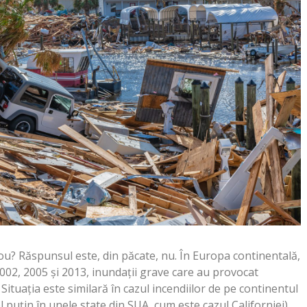
ou? Răspunsul este, din păcate, nu. În Europa continentală,
2002, 2005 și 2013, inundații grave care au provocat
 Situația este similară în cazul incendiilor de pe continentul
l puțin în unele state din SUA, cum este cazul Californiei)