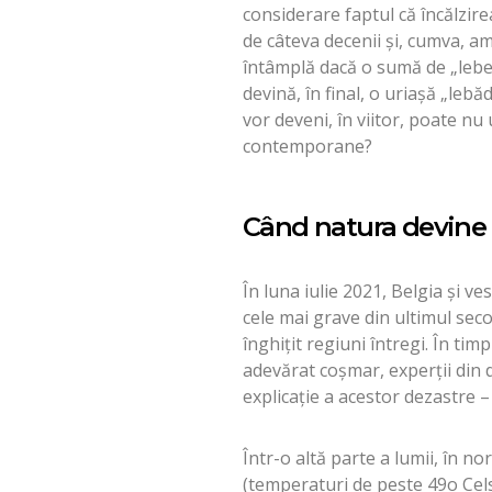
considerare faptul că încălzir
de câteva decenii și, cumva, am 
întâmplă dacă o sumă de „lebed
devină, în final, o uriașă „le
vor deveni, în viitor, poate nu
contemporane?
Când natura devine 
În luna iulie 2021, Belgia și v
cele mai grave din ultimul seco
înghițit regiuni întregi. În ti
adevărat coșmar, experții din 
explicație a acestor dezastre –
Într-o altă parte a lumii, în n
(temperaturi de peste 49o Cels