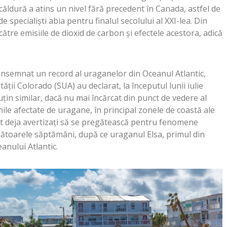
căldură a atins un nivel fără precedent în Canada, astfel de
 specialiști abia pentru finalul secolului al XXI-lea. Din
către emisiile de dioxid de carbon și efectele acestora, adică
onsemnat un record al uraganelor din Oceanul Atlantic,
tății Colorado (SUA) au declarat, la începutul lunii iulie
puțin similar, dacă nu mai încărcat din punct de vedere al
unile afectate de uragane, în principal zonele de coastă ale
st deja avertizați să se pregătească pentru fenomene
toarele săptămâni, după ce uraganul Elsa, primul din
eanului Atlantic.