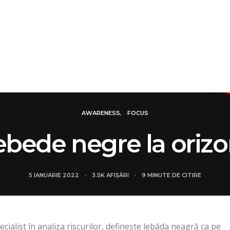
IALE
DOSARE
FOCUS
REVIEW
SMART N
AWARENESS
FOCUS
ebede negre la orizo
5 IANUARIE 2022
3.5K AFIȘĂRI
9 MINUTE DE CITIRE
ialist în analiza riscurilor, definește lebăda neagră ca pe