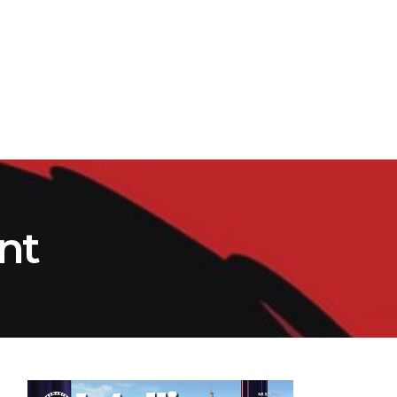
ATION
SRI.RO
nt