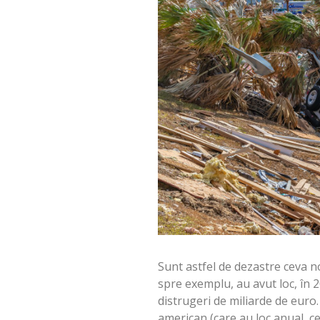
Sunt astfel de dezastre ceva n
spre exemplu, au avut loc, în 
distrugeri de miliarde de euro.
american (care au loc anual, ce