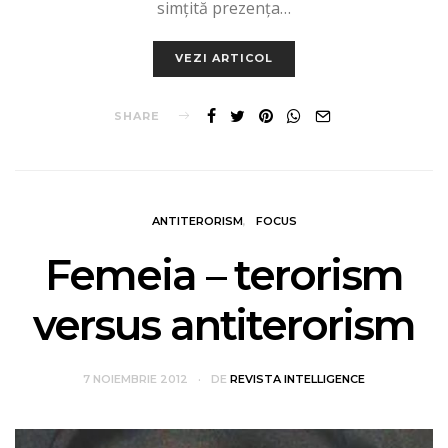
simţită prezenţa…
VEZI ARTICOL
SHARE
ANTITERORISM
FOCUS
Femeia – terorism
versus antiterorism
7 NOIEMBRIE 2012
DE
REVISTA INTELLIGENCE