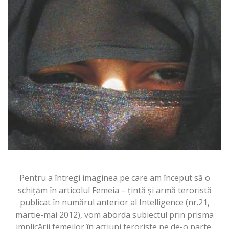
Pentru a întregi imaginea pe care am început să o
schiţăm în articolul Femeia – ţintă şi armă teroristă
publicat în numărul anterior al Intelligence (nr.21,
martie-mai 2012), vom aborda subiectul prin prisma
implicării femeilor în acţiuni teroriste pe de-o parte,