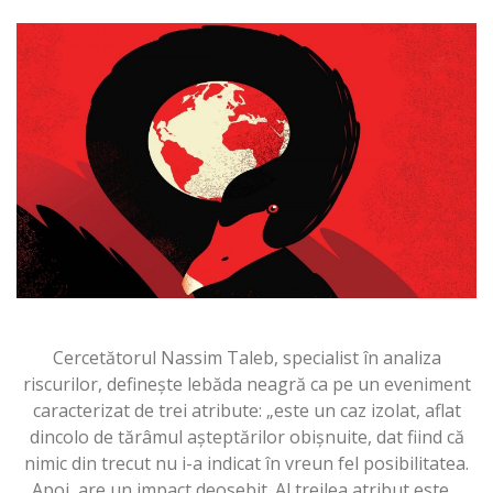
Cercetătorul Nassim Taleb, specialist în analiza
riscurilor, definește lebăda neagră ca pe un eveniment
caracterizat de trei atribute: „este un caz izolat, aflat
dincolo de tărâmul așteptărilor obișnuite, dat fiind că
nimic din trecut nu i-a indicat în vreun fel posibilitatea.
Apoi, are un impact deosebit. Al treilea atribut este…