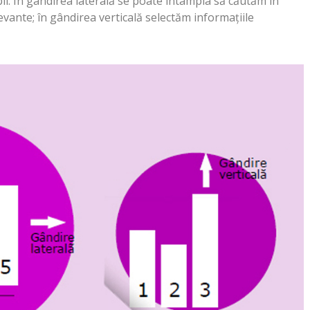
bil. În gândirea laterală se poate întâmpla să căutăm în
evante; în gândirea verticală selectăm informațiile