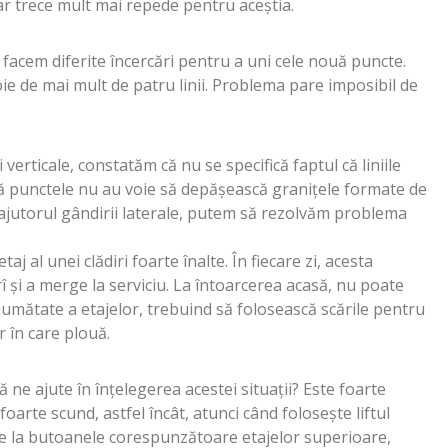
ar trece mult mai repede pentru aceștia.
 facem diferite încercări pentru a uni cele nouă puncte.
e de mai mult de patru linii. Problema pare imposibil de
 verticale, constatăm că nu se specifică faptul că liniile
ă punctele nu au voie să depășească granițele formate de
 ajutorul gândirii laterale, putem să rezolvăm problema
aj al unei clădiri foarte înalte. În fiecare zi, acesta
rî și a merge la serviciu. La întoarcerea acasă, nu poate
 jumătate a etajelor, trebuind să folosească scările pentru
r în care plouă.
ne ajute în înțelegerea acestei situații? Este foarte
oarte scund, astfel încât, atunci când folosește liftul
e la butoanele corespunzătoare etajelor superioare,