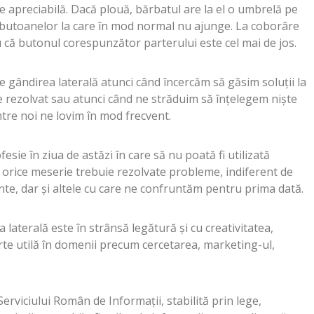
me apreciabilă. Dacă plouă, bărbatul are la el o umbrelă pe
a butoanelor la care în mod normal nu ajunge. La coborâre
 că butonul corespunzător parterului este cel mai de jos.
e gândirea laterală atunci când încercăm să găsim soluții la
 rezolvat sau atunci când ne străduim să înțelegem niște
intre noi ne lovim în mod frecvent.
esie în ziua de astăzi în care să nu poată fi utilizată
n orice meserie trebuie rezolvate probleme, indiferent de
ente, dar și altele cu care ne confruntăm pentru prima dată.
 laterală este în strânsă legătură și cu creativitatea,
rte utilă în domenii precum cercetarea, marketing-ul,
Serviciului Român de Informații, stabilită prin lege,