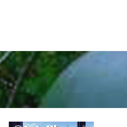
ATION
SRI.RO