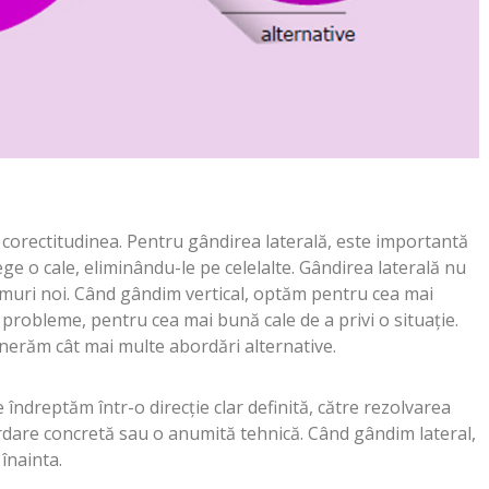
 corectitudinea. Pentru gândirea laterală, este importantă
ege o cale, eliminându-le pe celelalte. Gândirea laterală nu
umuri noi. Când gândim vertical, optăm pentru cea mai
robleme, pentru cea mai bună cale de a privi o situație.
nerăm cât mai multe abordări alternative.
 îndreptăm într-o direcție clar definită, către rezolvarea
dare concretă sau o anumită tehnică. Când gândim lateral,
înainta.