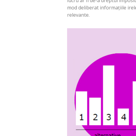
lucru ar fi de-a dreptul imposi
mod deliberat informațiile irel
relevante.