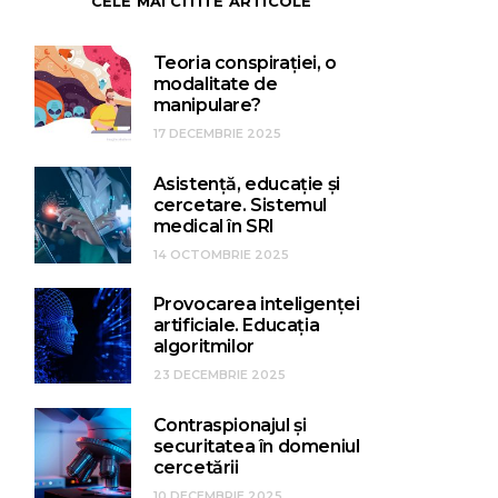
CELE MAI CITITE ARTICOLE
Teoria conspirației, o
modalitate de
manipulare?
17 DECEMBRIE 2025
Asistență, educație și
cercetare. Sistemul
medical în SRI
14 OCTOMBRIE 2025
Provocarea inteligenței
artificiale. Educația
algoritmilor
23 DECEMBRIE 2025
Contraspionajul și
securitatea în domeniul
cercetării
10 DECEMBRIE 2025