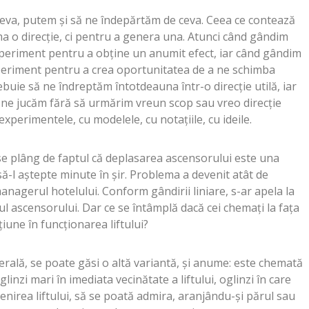
ceva, putem și să ne îndepărtăm de ceva. Ceea ce contează
a o direcție, ci pentru a genera una. Atunci când gândim
xperiment pentru a obține un anumit efect, iar când gândim
periment pentru a crea oportunitatea de a ne schimba
rebuie să ne îndreptăm întotdeauna într-o direcție utilă, iar
 ne jucăm fără să urmărim vreun scop sau vreo direcție
perimentele, cu modelele, cu notațiile, cu ideile.
se plâng de faptul că deplasarea ascensorului este una
să-l aștepte minute în șir. Problema a devenit atât de
managerul hotelului. Conform gândirii liniare, s-ar apela la
ul ascensorului. Dar ce se întâmplă dacă cei chemați la fața
țiune în funcționarea liftului?
rală, se poate găsi o altă variantă, și anume: este chemată
glinzi mari în imediata vecinătate a liftului, oglinzi în care
enirea liftului, să se poată admira, aranjându-și părul sau