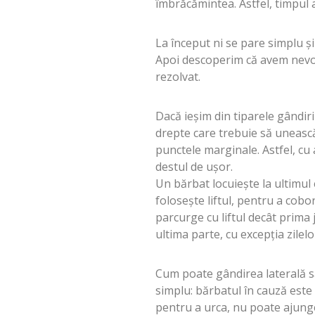
îmbrăcămintea. Astfel, timpul 
La început ni se pare simplu și
Apoi descoperim că avem nevoi
rezolvat.
Dacă ieșim din tiparele gândirii
drepte care trebuie să uneasc
punctele marginale. Astfel, cu
destul de ușor.
Un bărbat locuiește la ultimul et
folosește liftul, pentru a cobo
parcurge cu liftul decât prima
ultima parte, cu excepția zilelo
Cum poate gândirea laterală să 
simplu: bărbatul în cauză este f
pentru a urca, nu poate ajung