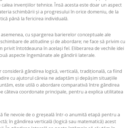
 calea invențiilor tehnice. Însă acesta este doar un aspect
teria schimbării și a progresului în orice domeniu, de la
itică până la fericirea individuală.
e asemenea, cu spargerea barierelor conceptuale ale
o schimbare de atitudine și de abordare; ne face să privim cu
am privit întotdeauna în același fel. Eliberarea de vechile idei
ouă aspecte îngemănate ale gândirii laterale.
consideră gândirea logică, verticală, tradițională, ca fiind
dire cu ajutorul căreia ne adaptăm și depășim situațiile
untăm, este utilă o abordare comparativă între gândirea
 pe câteva coordonate principale, pentru a explica utilitatea
să fie nevoie de o greșeală într-o anumită etapă pentru a
rectă; în gândirea verticală (logică sau matematică) acest