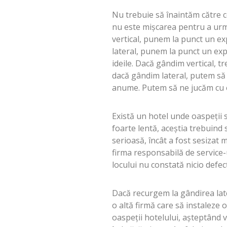
Nu trebuie să înaintăm către 
nu este mișcarea pentru a urm
vertical, punem la punct un e
lateral, punem la punct un ex
ideile. Dacă gândim vertical, t
dacă gândim lateral, putem să
anume. Putem să ne jucăm cu ex
Există un hotel unde oaspeții 
foarte lentă, aceștia trebuind 
serioasă, încât a fost sesizat 
firma responsabilă de service-
locului nu constată nicio defec
Dacă recurgem la gândirea late
o altă firmă care să instaleze o
oaspeții hotelului, așteptând v