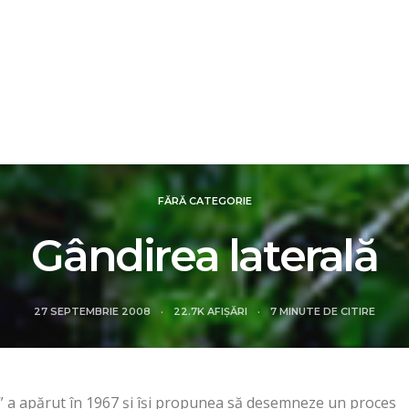
IALE
DOSARE
FOCUS
REVIEW
SMART N
FĂRĂ CATEGORIE
Gândirea laterală
27 SEPTEMBRIE 2008
22.7K AFIȘĂRI
7 MINUTE DE CITIRE
” a apărut în 1967 și își propunea să desemneze un proces