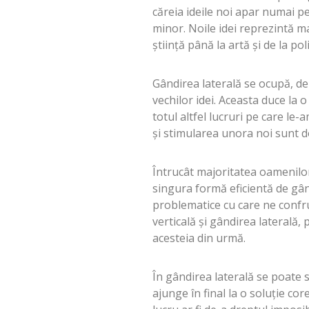
căreia ideile noi apar numai pe
minor. Noile idei reprezintă ma
știință până la artă și de la pol
Gândirea laterală se ocupă, d
vechilor idei. Aceasta duce la 
totul altfel lucruri pe care le-
și stimularea unora noi sunt d
Întrucât majoritatea oamenilor 
singura formă eficientă de gân
problematice cu care ne confr
verticală și gândirea laterală,
acesteia din urmă.
În gândirea laterală se poate 
ajunge în final la o soluție co