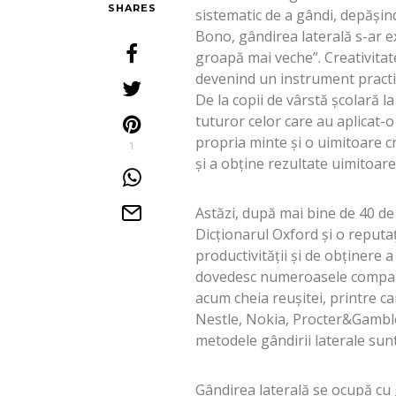
SHARES
sistematic de a gândi, depășind
Bono, gândirea laterală s-ar e
groapă mai veche”. Creativitatea
devenind un instrument practic
De la copii de vârstă școlară l
tuturor celor care au aplicat-
propria minte și o uimitoare cr
1
și a obține rezultate uimitoare
Astăzi, după mai bine de 40 de 
Dicționarul Oxford și o reputa
productivității și de obținere 
dovedesc numeroasele companii
acum cheia reușitei, printre c
Nestle, Nokia, Procter&Gamble,
metodele gândirii laterale sun
Gândirea laterală se ocupă cu 