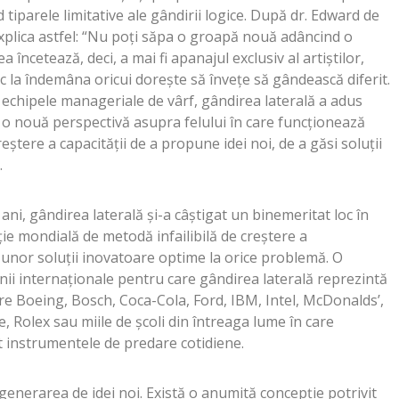
 tiparele limitative ale gândirii logice. După dr. Edward de
xplica astfel: “Nu poți săpa o groapă nouă adâncind o
 încetează, deci, a mai fi apanajul exclusiv al artiștilor,
 la îndemâna oricui dorește să învețe să gândească diferit.
a echipele manageriale de vârf, gândirea laterală a adus
o o nouă perspectivă asupra felului în care funcționează
eștere a capacității de a propune idei noi, de a găsi soluții
.
ani, gândirea laterală și-a câștigat un binemeritat loc în
ție mondială de metodă infailibilă de creștere a
a unor soluții inovatoare optime la orice problemă. O
 internaționale pentru care gândirea laterală reprezintă
are Boeing, Bosch, Coca-Cola, Ford, IBM, Intel, McDonalds’,
 Rolex sau miile de școli din întreaga lume în care
t instrumentele de predare cotidiene.
generarea de idei noi. Există o anumită concepție potrivit