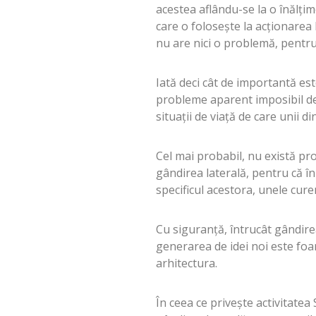
acestea aflându-se la o înălți
care o folosește la acționare
nu are nici o problemă, pentru
Iată deci cât de importantă est
probleme aparent imposibil de
situații de viață de care unii d
Cel mai probabil, nu există prof
gândirea laterală, pentru că î
specificul acestora, unele cur
Cu siguranță, întrucât gândirea
generarea de idei noi este foa
arhitectura.
În ceea ce privește activitatea 