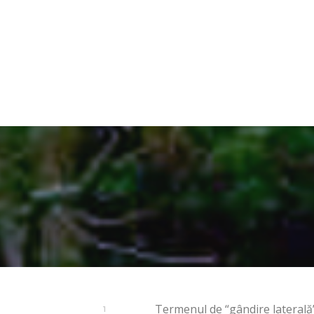
ACASĂ
EDITOR
Termenul de “gândire laterală
1