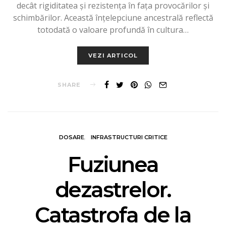
decât rigiditatea și rezistența în fața provocărilor și
schimbărilor. Această înțelepciune ancestrală reflectă
totodată o valoare profundă în cultura…
VEZI ARTICOL
SHARE
DOSARE
INFRASTRUCTURI CRITICE
Fuziunea
dezastrelor.
Catastrofa de la