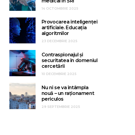
medical în SRI
14 OCTOMBRIE 2025
Provocarea inteligenței
artificiale. Educația
algoritmilor
23 DECEMBRIE 2025
Contraspionajul și
securitatea în domeniul
cercetării
10 DECEMBRIE 2025
Nu ni se va întâmpla
nouă – un raționament
periculos
29 SEPTEMBRIE 2025