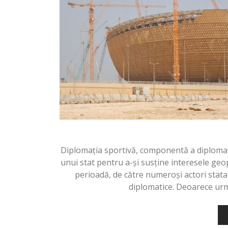
Diplomația sportivă, componentă a diplomaț
unui stat pentru a-şi susţine interesele geopo
perioadă, de către numeroși actori statal
diplomatice. Deoarece urm