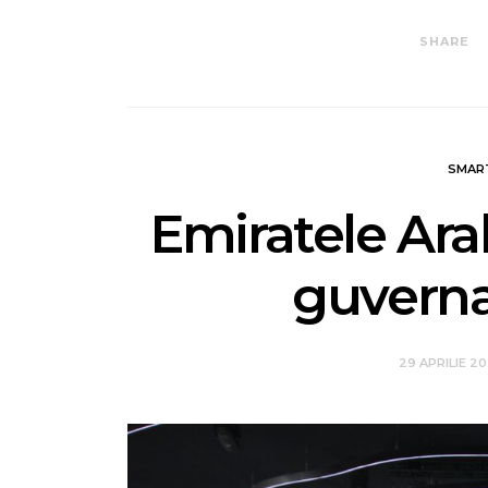
SHARE
SMAR
Emiratele Ara
guverna
29 APRILIE 2