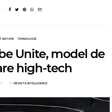
T NATION
TEHNOLOGIE
be Unite, model de
re high-tech
021
DE
REVISTA INTELLIGENCE