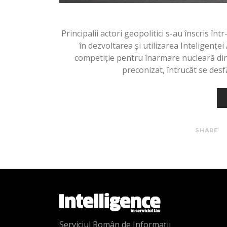
Principalii actori geopolitici s-au înscris î
în dezvoltarea și utilizarea Inteligenţei
competiție pentru înarmare nucleară din s
preconizat, întrucât se desf
SHARE
Serviciul Român de Informații