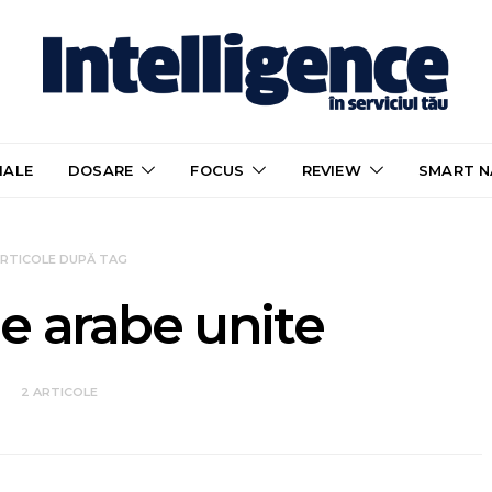
IALE
DOSARE
FOCUS
REVIEW
SMART N
RTICOLE DUPĂ TAG
e arabe unite
2 ARTICOLE