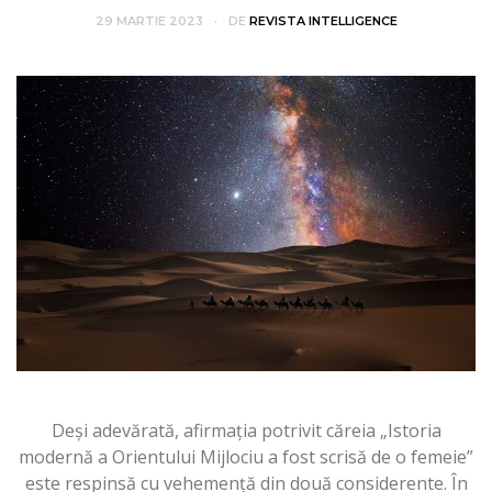
29 MARTIE 2023
DE
REVISTA INTELLIGENCE
Deşi adevărată, afirmaţia potrivit căreia „Istoria
modernă a Orientului Mijlociu a fost scrisă de o femeie”
este respinsă cu vehemență din două considerente. În