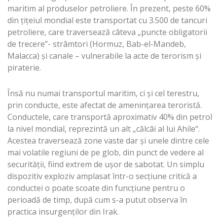
maritim al produselor petroliere. În prezent, peste 60%
din ţiţeiul mondial este transportat cu 3.500 de tancuri
petroliere, care traversează câteva „puncte obligatorii
de trecere”- strâmtori (Hormuz, Bab-el-Mandeb,
Malacca) şi canale – vulnerabile la acte de terorism şi
piraterie.
Însă nu numai transportul maritim, ci şi cel terestru,
prin conducte, este afectat de ameninţarea teroristă.
Conductele, care transportă aproximativ 40% din petrol
la nivel mondial, reprezintă un alt „călcâi al lui Ahile“.
Acestea traversează zone vaste dar şi unele dintre cele
mai volatile regiuni de pe glob, din punct de vedere al
securităţii, fiind extrem de uşor de sabotat. Un simplu
dispozitiv exploziv amplasat într-o secţiune critică a
conductei o poate scoate din funcţiune pentru o
perioadă de timp, după cum s-a putut observa în
practica insurgenţilor din Irak.