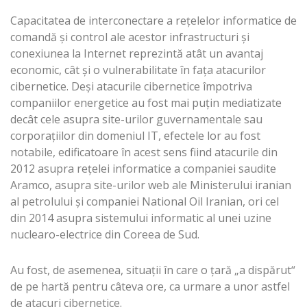
Capacitatea de interconectare a reţelelor informatice de
comandă şi control ale acestor infrastructuri şi
conexiunea la Internet reprezintă atât un avantaj
economic, cât şi o vulnerabilitate în faţa atacurilor
cibernetice. Deşi atacurile cibernetice împotriva
companiilor energetice au fost mai puţin mediatizate
decât cele asupra site-urilor guvernamentale sau
corporaţiilor din domeniul IT, efectele lor au fost
notabile, edificatoare în acest sens fiind atacurile din
2012 asupra reţelei informatice a companiei saudite
Aramco, asupra site-urilor web ale Ministerului iranian
al petrolului şi companiei National Oil Iranian, ori cel
din 2014 asupra sistemului informatic al unei uzine
nuclearo-electrice din Coreea de Sud.
Au fost, de asemenea, situaţii în care o ţară „a dispărut“
de pe hartă pentru câteva ore, ca urmare a unor astfel
de atacuri cibernetice.