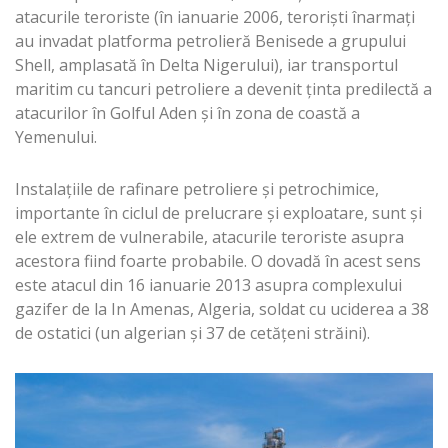
atacurile teroriste (în ianuarie 2006, terorişti înarmaţi
au invadat platforma petrolieră Benisede a grupului
Shell, amplasată în Delta Nigerului), iar transportul
maritim cu tancuri petroliere a devenit ţinta predilectă a
atacurilor în Golful Aden şi în zona de coastă a
Yemenului.
Instalaţiile de rafinare petroliere şi petrochimice,
importante în ciclul de prelucrare şi exploatare, sunt şi
ele extrem de vulnerabile, atacurile teroriste asupra
acestora fiind foarte probabile. O dovadă în acest sens
este atacul din 16 ianuarie 2013 asupra complexului
gazifer de la In Amenas, Algeria, soldat cu uciderea a 38
de ostatici (un algerian şi 37 de cetăţeni străini).