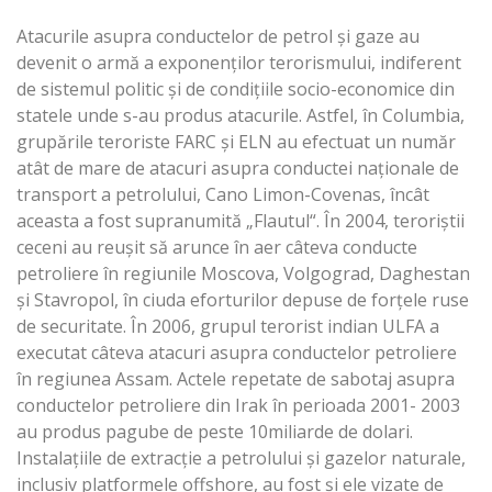
Atacurile asupra conductelor de petrol şi gaze au
devenit o armă a exponenţilor terorismului, indiferent
de sistemul politic şi de condiţiile socio-economice din
statele unde s-au produs atacurile. Astfel, în Columbia,
grupările teroriste FARC şi ELN au efectuat un număr
atât de mare de atacuri asupra conductei naţionale de
transport a petrolului, Cano Limon-Covenas, încât
aceasta a fost supranumită „Flautul“. În 2004, teroriştii
ceceni au reuşit să arunce în aer câteva conducte
petroliere în regiunile Moscova, Volgograd, Daghestan
şi Stavropol, în ciuda eforturilor depuse de forţele ruse
de securitate. În 2006, grupul terorist indian ULFA a
executat câteva atacuri asupra conductelor petroliere
în regiunea Assam. Actele repetate de sabotaj asupra
conductelor petroliere din Irak în perioada 2001- 2003
au produs pagube de peste 10miliarde de dolari.
Instalaţiile de extracţie a petrolului şi gazelor naturale,
inclusiv platformele offshore, au fost şi ele vizate de