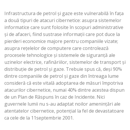
Infrastructura de petrol şi gaze este vulnerabilă în faţa
a două tipuri de atacuri cibernetice: asupra sistemelor
informatice care sunt folosite în scopuri administrative
şi de afaceri, fiind sustrase informaţii care pot duce la
pierderi economice majore pentru companiile vizate;
asupra reţelelor de computere care controlează
procesele tehnologice şi sistemele de siguranţă ale
uzinelor electrice, rafinăriilor, sistemelor de transport şi
distribuţie de petrol şi gaze. Trebuie spus că, deşi 90%
dintre companiile de petrol şi gaze din întreaga lume
consideră că este vitală adoptarea de măsuri împotriva
atacurilor cibernetice, numai 40% dintre acestea dispun
de un Plan de Răspuns în caz de Incidente. Nici
guvernele lumii nu s-au adaptat noilor ameninţări ale
atentatelor cibernetice, potenţial la fel de devastatoare
ca cele de la 11septembrie 2001.