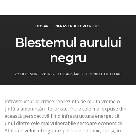
Revista Intelligence
DOSARE
INFRASTRUCTURI CRITICE
Blestemul aurului
negru
22 DECEMBRIE 2016
3.6K AFIȘĂRI
6 MINUTE DE CITIRE
Infrastructurile critice reprezintă de multă vreme o
ţintă a ameninţării teroriste, între cele mai expuse din
această perspectivă fiind infrastructura energetică,
unul dintre cele mai vulnerabile sectoare economice.
Atât la nivelul întregului spectru economic, cât şi, în