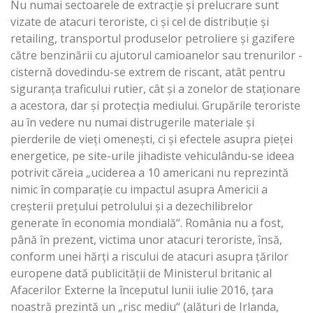
Nu numai sectoarele de extracţie şi prelucrare sunt
vizate de atacuri teroriste, ci şi cel de distribuţie şi
retailing, transportul produselor petroliere şi gazifere
către benzinării cu ajutorul camioanelor sau trenurilor ­
cisternă dovedindu-se extrem de riscant, atât pentru
siguranţa traficului rutier, cât şi a zonelor de staţionare
a acestora, dar şi protecţia mediului. Grupările teroriste
au în vedere nu numai distrugerile materiale şi
pierderile de vieţi omeneşti, ci şi efectele asupra pieţei
energetice, pe site-urile jihadiste vehiculându-se ideea
potrivit căreia „uciderea a 10 americani nu reprezintă
nimic în comparaţie cu impactul asupra Americii a
creşterii preţului petrolului şi a dezechilibrelor
generate în economia mondială“. România nu a fost,
până în prezent, victima unor atacuri teroriste, însă,
conform unei hărţi a riscului de atacuri asupra ţărilor
europene dată publicităţii de Ministerul britanic al
Afacerilor Externe la începutul lunii iulie 2016, ţara
noastră prezintă un „risc mediu“ (alături de Irlanda,