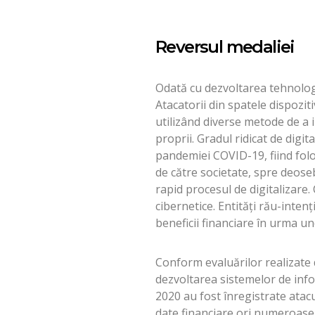
Reversul medaliei
Odată cu dezvoltarea tehnologiei
Atacatorii din spatele dispoziti
utilizând diverse metode de a in
proprii. Gradul ridicat de digit
pandemiei COVID-19, fiind folo
de către societate, spre deosebi
rapid procesul de digitalizare. 
cibernetice. Entități rău-inten
beneficii financiare în urma unor
Conform evaluărilor realizate
dezvoltarea sistemelor de info
2020 au fost înregistrate ata
date financiare ori numeroase c