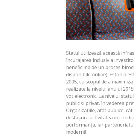
Statul utilizează această infr
încurajarea inclusiv a investitor
beneficiind de un proces birocra
disponibile online). Estonia es
2005, cu scopul de a maximiza a
realizate la nivelul anului 2015
vot electronic. La nivelul stat
public și privat, în vederea pre
Organizațiile, atât publice, câ
desfășura activitatea în condiț
performanța, iar parteneriatul
modernă.