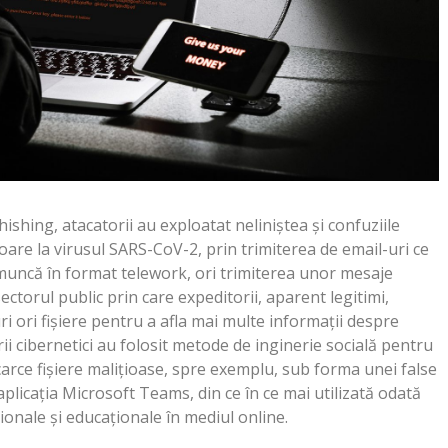
hishing, atacatorii au exploatat neliniștea și confuziile
oare la virusul SARS-CoV-2, prin trimiterea de email-uri ce
muncă în format telework, ori trimiterea unor mesaje
ectorul public prin care expeditorii, aparent legitimi,
ri ori fișiere pentru a afla mai multe informații despre
ii cibernetici au folosit metode de inginerie socială pentru
carce fișiere malițioase, spre exemplu, sub forma unei false
aplicația Microsoft Teams, din ce în ce mai utilizată odată
ionale și educaționale în mediul online.