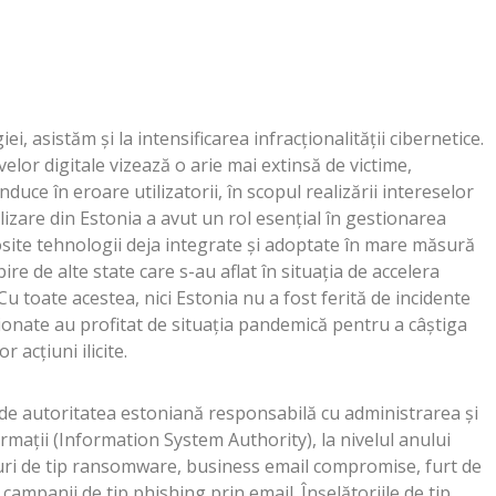
, asistăm și la intensificarea infracționalității cibernetice.
velor digitale vizează o arie mai extinsă de victime,
duce în eroare utilizatorii, în scopul realizării intereselor
alizare din Estonia a avut un rol esențial în gestionarea
site tehnologii deja integrate și adoptate în mare măsură
re de alte state care s-au aflat în situația de accelera
Cu toate acestea, nici Estonia nu a fost ferită de incidente
ționate au profitat de situația pandemică pentru a câștiga
 acțiuni ilicite.
 de autoritatea estoniană responsabilă cu administrarea și
rmații (Information System Authority), la nivelul anului
curi de tip ransomware, business email compromise, furt de
ampanii de tip phishing prin email. Înșelătoriile de tip