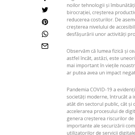
noilor tehnologii și îmbunătăț
birocrației, creșterea productiv
reducerea costurilor. De aseme
creșterea nivelului de accesibi
desfășurării unor activități p
Observăm că lumea fizică și cea 
astfel încât, astăzi, este uneori
mai important în viețile noastr
ar putea avea un impact negat
Pandemia COVID-19 a evidenția
societăți moderne, întrucât a i
atât din sectorul public, cât și
accelerarea procesului de digit
genera creșterea riscurilor de 
importante ale securizării com
utilizatorilor de servicii digit