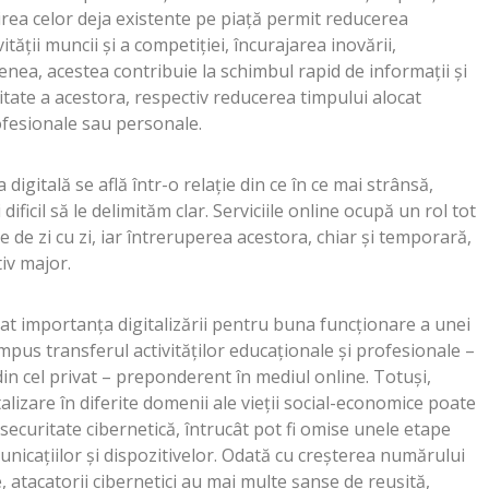
irea celor deja existente pe piață permit reducerea
ității muncii și a competiției, încurajarea inovării,
nea, acestea contribuie la schimbul rapid de informații și
litate a acestora, respectiv reducerea timpului alocat
rofesionale sau personale.
digitală se află într-o relație din ce în ce mai strânsă,
 dificil să le delimităm clar. Serviciile online ocupă un rol tot
e de zi cu zi, iar întreruperea acestora, chiar și temporară,
iv major.
t importanța digitalizării pentru buna funcționare a unei
mpus transferul activităților educaționale și profesionale –
 din cel privat – preponderent în mediul online. Totuși,
alizare în diferite domenii ale vieții social-economice poate
securitate cibernetică, întrucât pot fi omise unele etape
unicațiilor și dispozitivelor. Odată cu creșterea numărului
ale, atacatorii cibernetici au mai multe șanse de reușită,