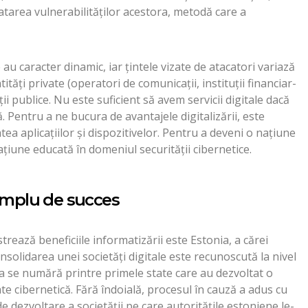
tarea vulnerabilităților acestora, metodă care a
au caracter dinamic, iar țintele vizate de atacatori variază
entități private (operatori de comunicații, instituții financiar-
uții publice. Nu este suficient să avem servicii digitale dacă
. Pentru a ne bucura de avantajele digitalizării, este
tea aplicațiilor și dispozitivelor. Pentru a deveni o națiune
ațiune educată în domeniul securității cibernetice.
xemplu de succes
rează beneficiile informatizării este Estonia, a cărei
nsolidarea unei societăți digitale este recunoscută la nivel
 se numără printre primele state care au dezvoltat o
te cibernetică. Fără îndoială, procesul în cauză a adus cu
 dezvoltare a societății pe care autoritățile estoniene le-