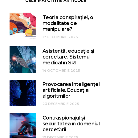
CELE MAI CITITE ARTICOLE
Teoria conspirației, o
modalitate de
manipulare?
17 DECEMBRIE 2025
Asistență, educație și
cercetare. Sistemul
medical în SRI
14 OCTOMBRIE 2025
Provocarea inteligenței
artificiale. Educația
algoritmilor
23 DECEMBRIE 2025
Contraspionajul și
securitatea în domeniul
cercetării
10 DECEMBRIE 2025