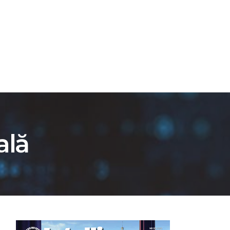
ATION
SRI.RO
ală