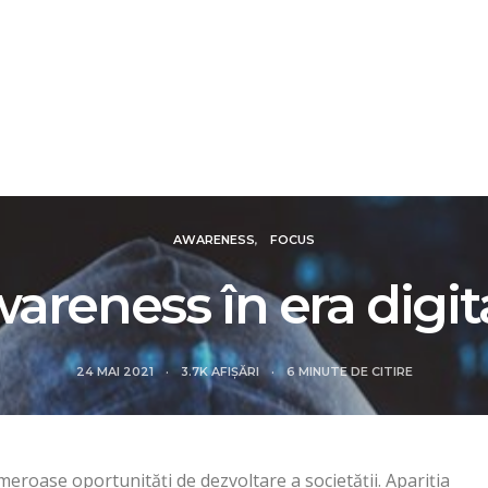
IALE
DOSARE
FOCUS
REVIEW
SMART N
AWARENESS
FOCUS
areness în era digit
24 MAI 2021
3.7K AFIȘĂRI
6 MINUTE DE CITIRE
meroase oportunități de dezvoltare a societății. Apariția