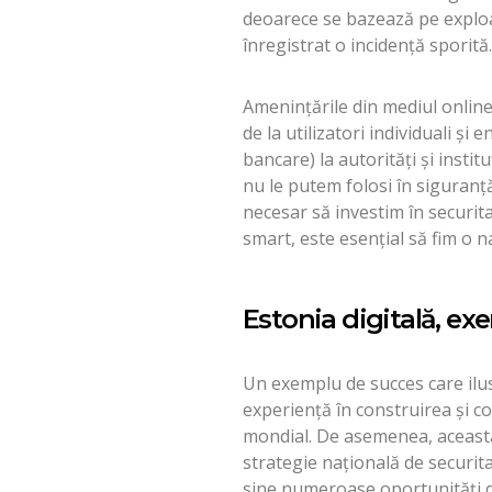
deoarece se bazează pe exploa
înregistrat o incidență sporită.
Amenințările din mediul online 
de la utilizatori individuali și 
bancare) la autorități și instit
nu le putem folosi în siguranță
necesar să investim în securita
smart, este esențial să fim o n
Estonia digitală, e
Un exemplu de succes care ilust
experiență în construirea și co
mondial. De asemenea, aceasta
strategie națională de securita
sine numeroase oportunități de