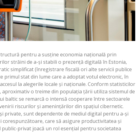
astructură pentru a susține economia națională prin
ilor străini de a-și stabili o prezență digitală în Estonia,
tic simplificat (înregistrare fiscală ori alte servicii publice
te primul stat din lume care a adoptat votul electronic, în
ccesul la alegerile locale și naționale. Conform statisticilor
, aproximativ o treime din populația țării utiliza sistemul de
ului baltic se remarcă o intensă cooperare între sectoarele
venirii riscurilor și amenințărilor din spațiul cibernetic.
t și private, sunt dependente de mediul digital pentru a-și
ii corespunzătoare, care să asigure productivitatea și
 public-privat joacă un rol esențial pentru societatea