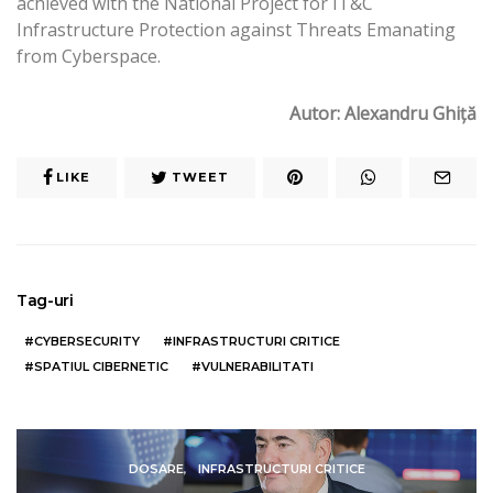
achieved with the National Project for IT&C
Infrastructure Protection against Threats Emanating
from Cyberspace.
Autor: Alexandru Ghiţă
LIKE
TWEET
Tag-uri
CYBERSECURITY
INFRASTRUCTURI CRITICE
SPATIUL CIBERNETIC
VULNERABILITATI
DOSARE
INFRASTRUCTURI CRITICE