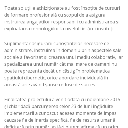
Toate soluțiile achiziționate au fost însoțite de cursuri
de formare profesională cu scopul de a asigura
instruirea angajaților responsabili cu administrarea și
exploatarea tehnologiilor la nivelul fiecărei instituții.
Suplimentar asigurării cunoștințelor necesare de
administrare, instruirea în domeniu prin aspectele sale
sociale a favorizat și crearea unui mediu colaborativ, iar
specializarea unui număr cât mai mare de oameni nu
poate reprezenta decât un câștig în problematica
spațiului cibernetic, orice abordare individuală în
această arie având șanse reduse de succes.
Finalitatea proiectului a venit odată cu noiembrie 2015
și chiar dacă parcurgerea celor 23 de luni îngăduite
implementării a cunoscut adesea momente de impas
cauzate fie de inerția specifică, fie de resursa umană
deficitară prin număr, astăzi putem afirma că un prim