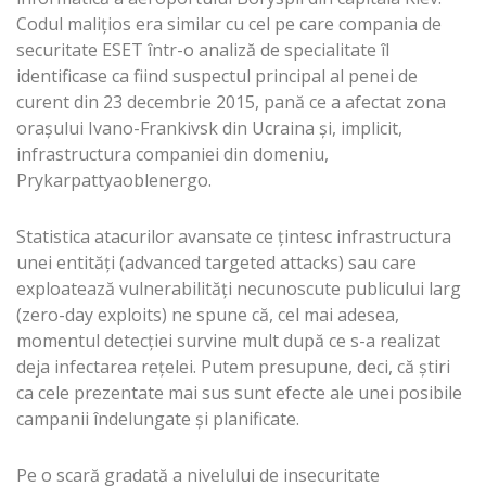
Codul maliţios era similar cu cel pe care compania de
securitate ESET într-o analiză de specialitate îl
identificase ca fiind suspectul principal al penei de
curent din 23 decembrie 2015, pană ce a afectat zona
oraşului Ivano-Frankivsk din Ucraina şi, implicit,
infrastructura companiei din domeniu,
Prykarpattyaoblenergo.
Statistica atacurilor avansate ce țintesc infrastructura
unei entități (advanced targeted attacks) sau care
exploatează vulnerabilități necunoscute publicului larg
(zero-day exploits) ne spune că, cel mai adesea,
momentul detecției survine mult după ce s-a realizat
deja infectarea rețelei. Putem presupune, deci, că știri
ca cele prezentate mai sus sunt efecte ale unei posibile
campanii îndelungate și planificate.
Pe o scară gradată a nivelului de insecuritate