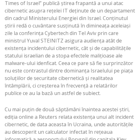
Times of Israel” publică ştirea frapantă a unui atac
cibernetic asupra rețelei IT deținute de un departament
din cadrul Ministerului Energiei din Israel. Conținutul
știrii redă o cuvântare susţinută în dimineaţa aceleiaşi
zile la conferinţa Cybertech din Tel Aviv prin care
ministrul Yuval STEINITZ asigura audiența atât de
existența incidentului cibernetic, cât și de capabilitățile
statului israelian de a stopa efectele malițioase ale
malware-ului idenficat. Ceea ce pare să fie surprinzător
nu este contrastul dintre dominanţa Israelului pe piaţa
soluţiilor de securitate cibernetică şi realitatea
întâmplării, ci creșterea în frecvenţă a relatărilor
publice ce au la bază un astfel de subiect.
Cu mai puţin de două săptămâni înaintea acestei știri,
ediţia online a Reuters relata existența unui alt incident
cibernetic, de data aceasta în Ucraina, unde autoritățile
au descoperit un calculator infectat în reţeaua
informatică a aeroportului Boryspil din capitala Kiev.