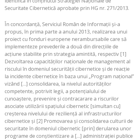
identifica în conținutul Strategiei Naționale de
Securitate Cibernetică aprobate prin HG nr. 271/2013.
În concordanță, Serviciul Român de Informații și-a
propus, în prima parte a anului 2013, realizarea unui
proiect cu fonduri europene nerambursabile care să
implementeze prevederile a două din direcţiile de
acţiune stabilite prin strategia amintită, respectiv [1]
Dezvoltarea capacităţilor naţionale de management al
riscului în domeniul securităţii cibernetice şi de reacţie
la incidente cibernetice în baza unui „Program naţional”
vizând […] consolidarea, la nivelul autorităţilor
competente, potrivit legii, a potenţialului de
cunoaştere, prevenire şi contracarare a riscurilor
asociate utilizării spaţiului cibernetic [simultan cu]
creşterea nivelului de rezilienţă al infrastructurilor
cibernetice şi [2] Promovarea şi consolidarea culturii de
securitate în domeniul cibernetic [prin] derularea unor
programe de conştientizare a […] administraţiei publice