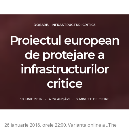
Revista Intelligence
DOSARE
INFRASTRUCTURI CRITICE
Proiectul european
de protejare a
infrastructurilor
critice
30 IUNIE 2016
4.7K AFIȘĂRI
7 MINUTE DE CITIRE
26 ianuarie 2016, orele 22:00. Varianta online a „The