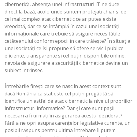
cibernetică, absența unei infrastructuri IT ne duce
direct la bază, acolo unde suntem protejați chiar și de
cel mai complex atac cibernetic ce ar putea exista
vreodată, dar ce se întâmplă în cazul unei societăți
informaționale care trebuie să asigure necesitățile
cetățeanului conform epocii în care trăiește? În situația
unei societăți ce își propune să ofere servicii publice
eficiente, transparente și cel puțin disponibile online,
nevoia de asigurare a securității cibernetice devine un
subiect intrinsec.
Întrebările firești care se nasc în acest context sunt
dacă România ca stat este cel puțin pregătită să
identifice un astfel de atac cibernetic la nivelul propriilor
infrastructuri informatice? Dar și care sunt pașii
necesari a fi urmați în asigurarea acestui deziderat?
Fără a ne opri asupra carențelor legislative curente, un
posibil răspuns pentru ultima întrebare îl putem