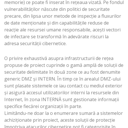
memorie) ce poate fi inserat în rețeaua vizată. Pe fondul
vulnerabilităților născute din politici de securitate
precare, din lipsa unor metode de inspecție a fluxurilor
de date menționate și din capabilitățile reduse de
reacție ale resursei umane responsabile, acești vectori
de infectare se transformă în adevărate riscuri la
adresa securității cibernetice.
O privire exhaustivă asupra infrastructurii de reţea
propuse de proiect cuprinde o gamă amplă de soluții de
securitate delimitate în două zone ce au fost denumite
generic DMZ și INTERN. În timp ce în arealul DMZ-ului
sunt plasate sistemele ce iau contact cu mediul exterior
și asigură accesul utilizatorilor interni la resursele din
Internet, în zona INTERNĂ sunt gestionate informații
specifice fiecărei organizații în parte.
Limitându-ne doar la o enumerare sumară a sistemelor
achiziționate prin proiect, aceste soluții de protecție
împotriva atacurilor cibernetice pot fi categorisite în