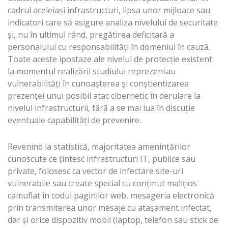
cadrul aceleiași infrastructuri, lipsa unor mijloace sau
indicatori care să asigure analiza nivelului de securitate
și, nu în ultimul rând, pregătirea deficitară a
personalului cu responsabilități în domeniul în cauză.
Toate aceste ipostaze ale nivelul de protecție existent
la momentul realizării studiului reprezentau
vulnerabilități în cunoașterea și conștientizarea
prezenței unui posibil atac cibernetic în derulare la
nivelul infrastructurii, fără a se mai lua în discuție
eventuale capabilități de prevenire.
Revenind la statistică, majoritatea amenințărilor
cunoscute ce țintesc infrastructuri IT, publice sau
private, folosesc ca vector de infectare site-uri
vulnerabile sau create special cu conținut malițios
camuflat în codul paginilor web, mesageria electronică
prin transmiterea unor mesaje cu atașament infectat,
dar și orice dispozitiv mobil (laptop, telefon sau stick de