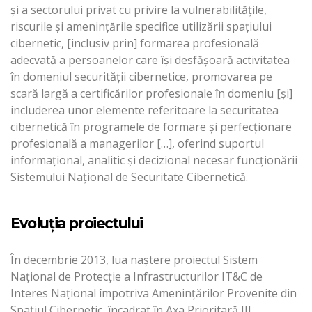
şi a sectorului privat cu privire la vulnerabilităţile,
riscurile şi ameninţările specifice utilizării spaţiului
cibernetic, [inclusiv prin] formarea profesională
adecvată a persoanelor care îşi desfăşoară activitatea
în domeniul securităţii cibernetice, promovarea pe
scară largă a certificărilor profesionale în domeniu [şi]
includerea unor elemente referitoare la securitatea
cibernetică în programele de formare şi perfecţionare
profesională a managerilor […], oferind suportul
informaţional, analitic şi decizional necesar funcţionării
Sistemului Naţional de Securitate Cibernetică.
Evoluţia proiectului
În decembrie 2013, lua naştere proiectul Sistem
Național de Protecție a Infrastructurilor IT&C de
Interes Național împotriva Amenințărilor Provenite din
Spațiul Cibernetic, încadrat în Axa Prioritară III