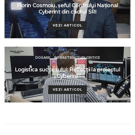
Florin Cosmoiu, șeful Centrului Național
Cyberint din cadrul SRI
VEZI ARTICOL
DOSARE
INFRASTRUCTURI CRITICE
Logistica succesului: Reflecţii la proiectul
„Cyberint“
VEZI ARTICOL