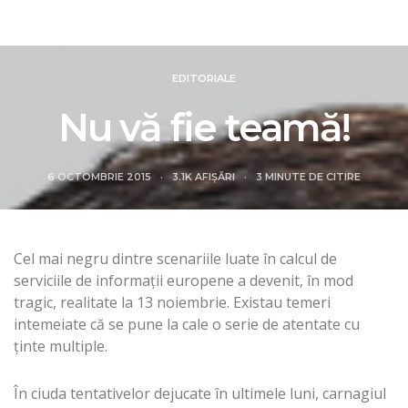
Revista Intelligence
EDITORIALE
Nu vă fie teamă!
6 OCTOMBRIE 2015
3.1K AFIȘĂRI
3 MINUTE DE CITIRE
Cel mai negru dintre scenariile luate în calcul de
serviciile de informaţii europene a devenit, în mod
tragic, realitate la 13 noiembrie. Existau temeri
intemeiate că se pune la cale o serie de atentate cu
ţinte multiple.
În ciuda tentativelor dejucate în ultimele luni, carnagiul