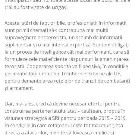
Întâmplător sau nu, toate aceste locuri ale bucuriei de a
trăi au fost vizate de ucigaşi.
Acestei stări de fapt oribile, profesioniştii în informaţii
sunt primii chemaţi să-i contrapună mai multă
supraveghere antiteroristă, un schimb de informaţii
suplimentar şi o mai intensă expertiză. Suntem obligaţi
la un proces de intelligence cât mai performant, care să
formuleze cele mai eficiente răspunsuri la ameninţarea
teroristă. Cooperarea sporită va fi decisivă, în condiţiile
permeabilităţii unora din frontierele externe ale UE,
pentru demantelarea reţelelor de tranzit de combatanţi
şi armament.
Dar, mai ales, cred că devine necesar efortul pentru
construirea parteneriatului stat – cetăţean, propus în
viziunea strategică a SRI pentru perioada 2015 – 2019.
În condiţiile în care cetăţeanul este tot mai mult ţinta
directă a atacurilor, menite să lovească implicit şi