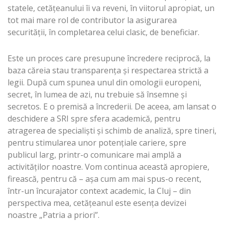
statele, cetăţeanului îi va reveni, în viitorul apropiat, un
tot mai mare rol de contributor la asigurarea
securităţii, în completarea celui clasic, de beneficiar.
Este un proces care presupune încredere reciprocă, la
baza căreia stau transparenţa şi respectarea strictă a
legii. După cum spunea unul din omologii europeni,
secret, în lumea de azi, nu trebuie să însemne şi
secretos. E o premisă a încrederii. De aceea, am lansat o
deschidere a SRI spre sfera academică, pentru
atragerea de specialişti şi schimb de analiză, spre tineri,
pentru stimularea unor potenţiale cariere, spre
publicul larg, printr-o comunicare mai amplă a
activităţilor noastre. Vom continua această apropiere,
firească, pentru că – aşa cum am mai spus-o recent,
într-un încurajator context academic, la Cluj – din
perspectiva mea, cetăţeanul este esenţa devizei
noastre „Patria a priori”.