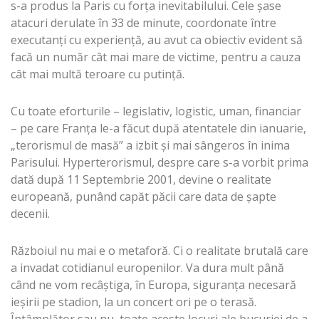
s-a produs la Paris cu forţa inevitabilului. Cele şase
atacuri derulate în 33 de minute, coordonate între
executanţi cu experienţă, au avut ca obiectiv evident să
facă un număr cât mai mare de victime, pentru a cauza
cât mai multă teroare cu putinţă.
Cu toate eforturile – legislativ, logistic, uman, financiar
– pe care Franţa le-a făcut după atentatele din ianuarie,
„terorismul de masă” a izbit şi mai sângeros în inima
Parisului. Hyperterorismul, despre care s-a vorbit prima
dată după 11 Septembrie 2001, devine o realitate
europeană, punând capăt păcii care data de şapte
decenii.
Războiul nu mai e o metaforă. Ci o realitate brutală care
a invadat cotidianul europenilor. Va dura mult până
când ne vom recâştiga, în Europa, siguranţa necesară
ieşirii pe stadion, la un concert ori pe o terasă.