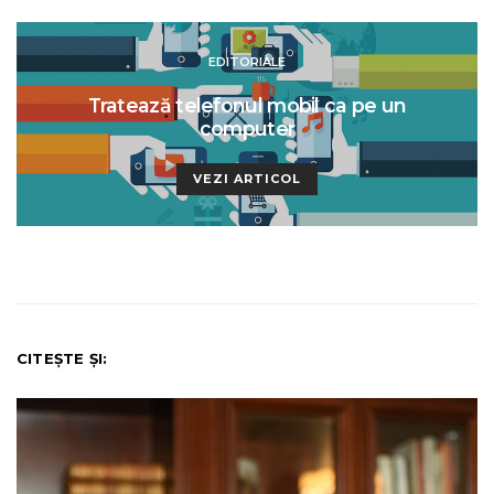
EDITORIALE
Tratează telefonul mobil ca pe un
computer
VEZI ARTICOL
CITEȘTE ȘI: