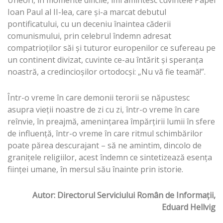
Uneori, în momente dificile, îmi amintesc cuvintele Papei
Ioan Paul al II-lea, care şi-a marcat debutul
pontificatului, cu un deceniu înaintea căderii
comunismului, prin celebrul îndemn adresat
compatrioţilor săi şi tuturor europenilor ce sufereau pe
un continent divizat, cuvinte ce-au întărit şi speranţa
noastră, a credincioşilor ortodocşi: „Nu vă fie teamă!”.
Într-o vreme în care demonii terorii se năpustesc
asupra vieţii noastre de zi cu zi, într-o vreme în care
reînvie, în preajmă, ameninţarea împărţirii lumii în sfere
de influenţă, într-o vreme în care ritmul schimbărilor
poate părea descurajant – să ne amintim, dincolo de
graniţele religiilor, acest îndemn ce sintetizează esenţa
fiinţei umane, în mersul său înainte prin istorie.
Autor: Directorul Serviciului Român de Informaţii,
Eduard Hellvig