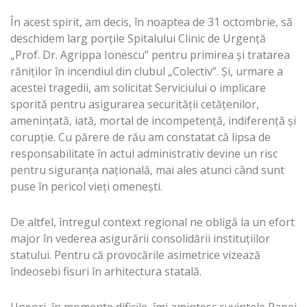
În acest spirit, am decis, în noaptea de 31 octombrie, să
deschidem larg porțile Spitalului Clinic de Urgenţă
„Prof. Dr. Agrippa Ionescu” pentru primirea şi tratarea
răniţilor în incendiul din clubul „Colectiv”. Şi, urmare a
acestei tragedii, am solicitat Serviciului o implicare
sporită pentru asigurarea securităţii cetăţenilor,
ameninţată, iată, mortal de incompetenţă, indiferenţă şi
corupţie. Cu părere de rău am constatat că lipsa de
responsabilitate în actul administrativ devine un risc
pentru siguranţa naţională, mai ales atunci când sunt
puse în pericol vieţi omeneşti.
De altfel, întregul context regional ne obligă la un efort
major în vederea asigurării consolidării instituţiilor
statului. Pentru că provocările asimetrice vizează
îndeosebi fisuri în arhitectura statală.