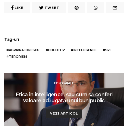
LIKE
TWEET
Tag-uri
AGRIPPA IONESCU
COLECTIV
INTELLIGENCE
SRI
TERORISM
EDITORIALE
Etica în intelligence, sau cum să conferi
valoare adăugată unui bun public
VEZI ARTICOL