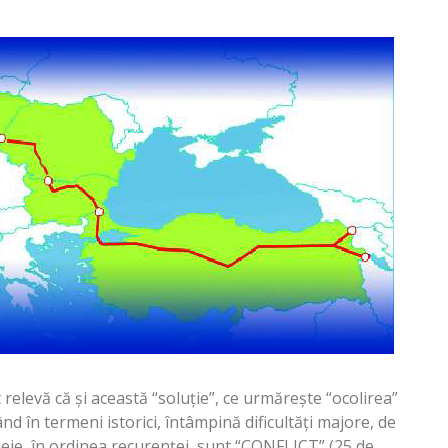
t relevă că și această “soluție”, ce urmărește “ocolirea”
ând în termeni istorici, întâmpină dificultăți majore, de
eie, în ordinea recurenței, sunt “CONFLICT” (25 de