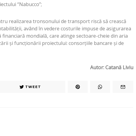
oiectului “Nabucco”;
ntru realizarea tronsonului de transport riscă să crească
tabilității, având în vedere costurile impuse de asigurarea
iză financiară mondială, care atinge sectoare-cheie din aria
rii și funcționării proiectului: consorțiile bancare și de
Autor: Catană Liviu
TWEET