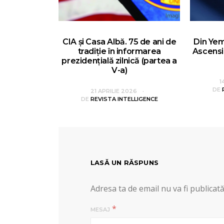
CIA și Casa Albă. 75 de ani de
Din Yem
tradiție în informarea
Ascensi
prezidențială zilnică (partea a
V-a)
1
DE
21 APRILIE 2026
DE
REVISTA INTELLIGENCE
LASĂ UN RĂSPUNS
Adresa ta de email nu va fi publicată
*
MESAJ