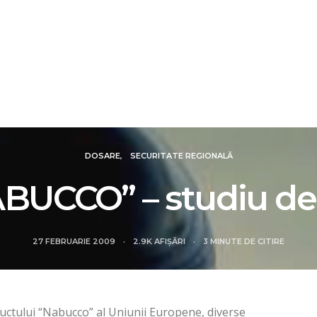
IALE
DOSARE
FOCUS
REVIEW
SMART N
DOSARE
SECURITATE REGIONALĂ
BUCCO” – studiu de
27 FEBRUARIE 2009
2.9K AFIȘĂRI
3 MINUTE DE CITIRE
uctului “Nabucco” al Uniunii Europene, diverse