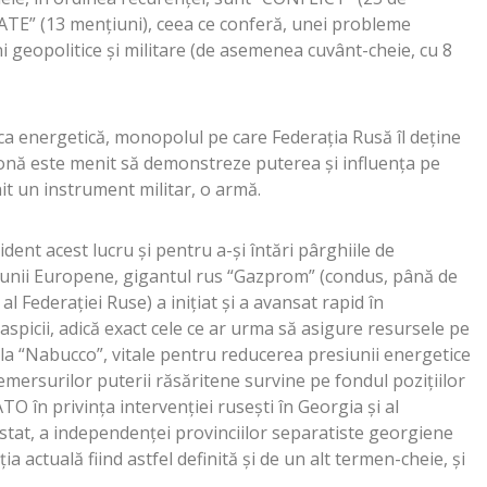
ATE” (13 mențiuni), ceea ce conferă, unei probleme
geopolitice și militare (de asemenea cuvânt-cheie, cu 8
itica energetică, monopolul pe care Federația Rusă îl deține
 zonă este menit să demonstreze puterea și influența pe
it un instrument militar, o armă.
dent acest lucru și pentru a-și întări pârghiile de
unii Europene, gigantul rus “Gazprom” (condus, până de
l Federației Ruse) a inițiat și a avansat rapid în
Caspicii, adică exact cele ce ar urma să asigure resursele pe
la “Nabucco”, vitale pentru reducerea presiunii energetice
mersurilor puterii răsăritene survine pe fondul pozițiilor
O în privința intervenției rusești în Georgia și al
 stat, a independenței provinciilor separatiste georgiene
ia actuală fiind astfel definită și de un alt termen-cheie, și