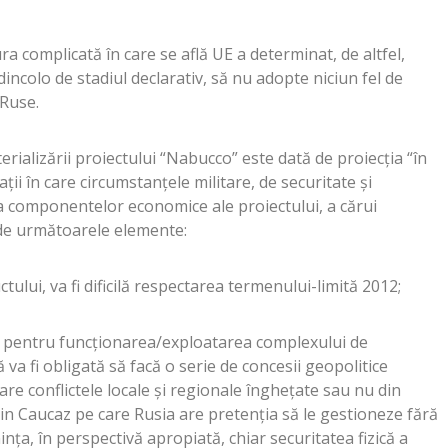
ura complicată în care se află UE a determinat, de altfel,
incolo de stadiul declarativ, să nu adopte niciun fel de
 Ruse.
rializării proiectului “Nabucco” este dată de proiecția “în
ații în care circumstanțele militare, de securitate și
a componentelor economice ale proiectului, a cărui
tă de următoarele elemente:
ctului, va fi dificilă respectarea termenului-limită 2012;
și pentru funcționarea/exploatarea complexului de
a fi obligată să facă o serie de concesii geopolitice
care conflictele locale și regionale înghețate sau nu din
in Caucaz pe care Rusia are pretenția să le gestioneze fără
nța, în perspectivă apropiată, chiar securitatea fizică a