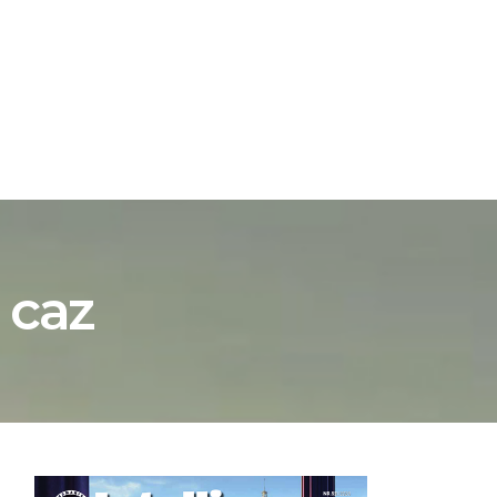
ATION
SRI.RO
 caz