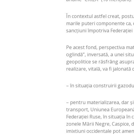
În contextul astfel creat, post
marile puteri componente ca, d
sancțiuni împotriva Federației
Pe acest fond, perspectiva mate
oglindă”, inversată, a unei situ
geopolitice se răsfrâng asupr
realizare, vitală, va fi jalona
– în situația construirii gazodu
– pentru materializarea, dar 
transport, Uniunea Europeană v
Federației Ruse, în situația în 
zonele Mării Negre, Caspice, d
imixtiuni occidentale pot ameni