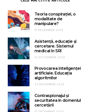
CELE MAI CITITE ARTICOLE
Teoria conspirației, o
modalitate de
manipulare?
17 DECEMBRIE 2025
Asistență, educație și
cercetare. Sistemul
medical în SRI
14 OCTOMBRIE 2025
Provocarea inteligenței
artificiale. Educația
algoritmilor
23 DECEMBRIE 2025
Contraspionajul și
securitatea în domeniul
cercetării
10 DECEMBRIE 2025