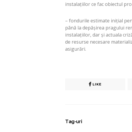
instalațiilor ce fac obiectul pr
– fondurile estimate inițial pe
până la depășirea pragului ren
instalațiilor, dar și actuala cr
de resurse necesare materializă
asigurări.
LIKE
Tag-uri