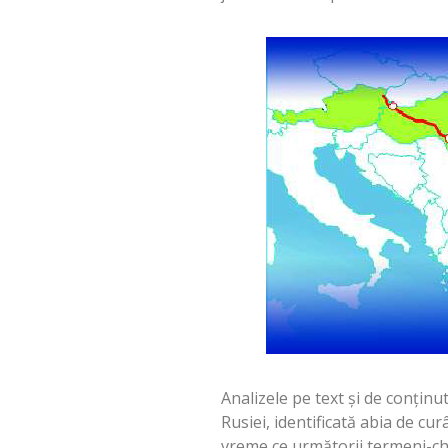
Analizele pe text și de conținu
Rusiei, identificată abia de cur
vreme ce următorii termeni-ch