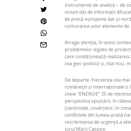
instrumente de analiză – de con
volum dat de informații difuzat
de presă europene dar și nord
conturarea unor elemente de p
Atrage atenția, în acest conte
problemelor legate de proiect
care condiționează realizarea
cea geo-politică și, mai nou, mi
De departe, frecvența cea mai r
românești și internaționale o 
cheie “ENERGIE” 35 de mențiuni.
perspectiva epuizării, în câtev
(cantonate, covârșitor, în zona 
conflictele din lumea arabă (ce
reorientarea de urgență a aten
jurul Mării Caspice.