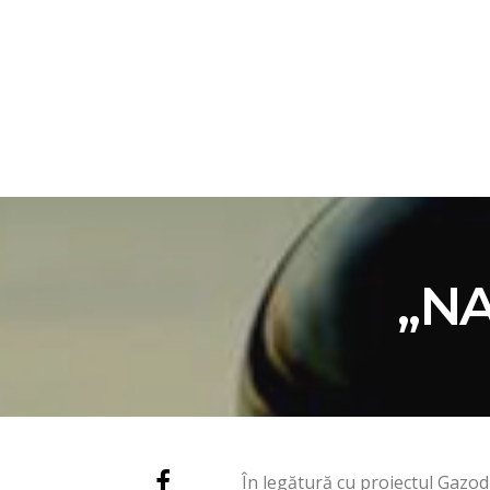
ACASĂ
EDITOR
„NA
În legătură cu proiectul Gazod