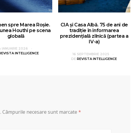
en spre Marea Roșie.
CIA și Casa Albă. 75 de ani de
unea Houthi pe scena
tradiție în informarea
globală
prezidențială zilnică (partea a
IV-a)
4 IANUARIE 2026
REVISTA INTELLIGENCE
16 SEPTEMBRIE 2025
DE
REVISTA INTELLIGENCE
.
Câmpurile necesare sunt marcate
*