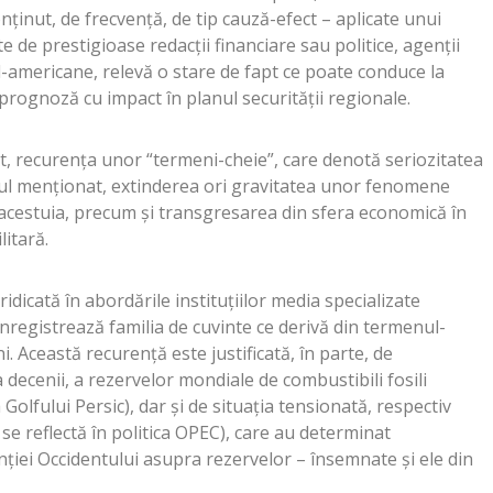
ținut, de frecvență, de tip cauză-efect – aplicate unui
e de prestigioase redacții financiare sau politice, agenții
-americane, relevă o stare de fapt ce poate conduce la
rognoză cu impact în planul securității regionale.
xt, recurența unor “termeni-cheie”, care denotă seriozitatea
ul menționat, extinderea ori gravitatea unor fenomene
 acestuia, precum și transgresarea din sfera economică în
litară.
idicată în abordările instituțiilor media specializate
înregistrează familia de cuvinte ce derivă din termenul-
 Această recurență este justificată, în parte, de
a decenii, a rezervelor mondiale de combustibili fosili
Golfului Persic), dar și de situația tensionată, respectiv
 se reflectă în politica OPEC), care au determinat
ției Occidentului asupra rezervelor – însemnate și ele din