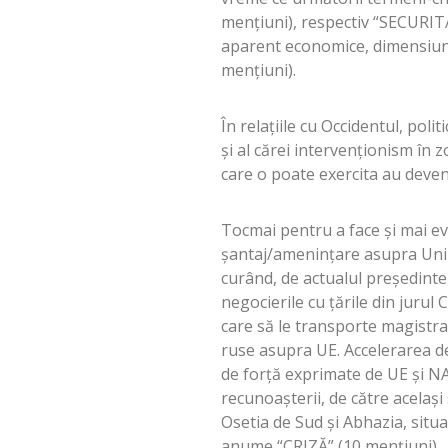
mențiuni), respectiv “SECURIT
aparent economice, dimensiuni 
mențiuni).
În relațiile cu Occidentul, pol
și al cărei intervenționism în
care o poate exercita au deven
Tocmai pentru a face și mai evi
șantaj/amenințare asupra Uni
curând, de actualul președinte a
negocierile cu țările din jurul 
care să le transporte magistra
ruse asupra UE. Accelerarea de
de forță exprimate de UE și NAT
recunoașterii, de către același
Osetia de Sud și Abhazia, situaț
anume “CRIZĂ” (10 mențiuni).