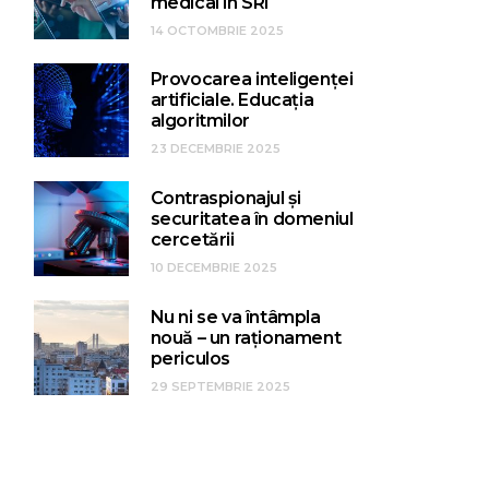
medical în SRI
14 OCTOMBRIE 2025
Provocarea inteligenței
artificiale. Educația
algoritmilor
23 DECEMBRIE 2025
Contraspionajul și
securitatea în domeniul
cercetării
10 DECEMBRIE 2025
Nu ni se va întâmpla
nouă – un raționament
periculos
29 SEPTEMBRIE 2025