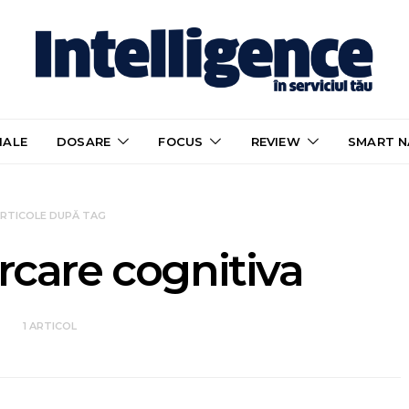
IALE
DOSARE
FOCUS
REVIEW
SMART N
RTICOLE DUPĂ TAG
rcare cognitiva
1 ARTICOL