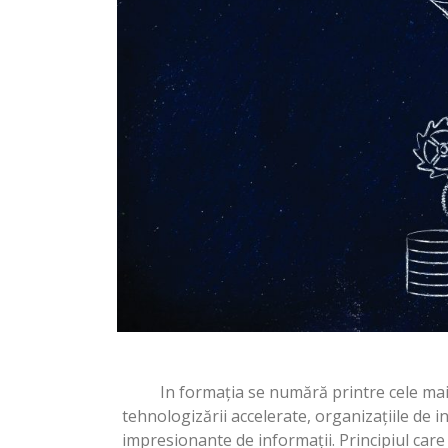
In formația se numără printre cele mai p
tehnologizării accelerate, organizațiile de 
impresionante de informații. Principiul care 