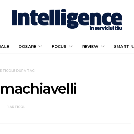
IALE
DOSARE
FOCUS
REVIEW
SMART N
RTICOLE DUPĂ TAG
 machiavelli
1 ARTICOL