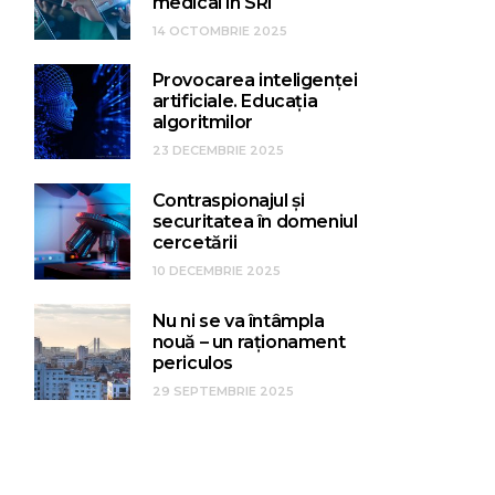
medical în SRI
14 OCTOMBRIE 2025
Provocarea inteligenței
artificiale. Educația
algoritmilor
23 DECEMBRIE 2025
Contraspionajul și
securitatea în domeniul
cercetării
10 DECEMBRIE 2025
Nu ni se va întâmpla
nouă – un raționament
periculos
29 SEPTEMBRIE 2025