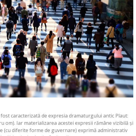
fost caracterizată de expresia dramaturgului antic Plaut:
om). Iar materializarea acestei expresii rămâne vizibilă și
ate (cu diferite forme de guvernare) exprimă administrativ