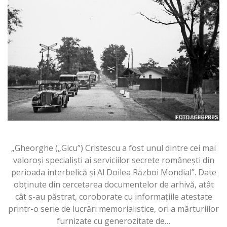
„Gheorghe („Gicu”) Cristescu a fost unul dintre cei mai
valoroşi specialişti ai serviciilor secrete româneşti din
perioada interbelică şi Al Doilea Război Mondial”. Date
obţinute din cercetarea documentelor de arhivă, atât
cât s-au păstrat, coroborate cu informaţiile atestate
printr-o serie de lucrări memorialistice, ori a mărturiilor
furnizate cu generozitate de…