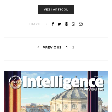
VEZI ARTICOL
SHARE
Posts
PREVIOUS
1
2
pagination