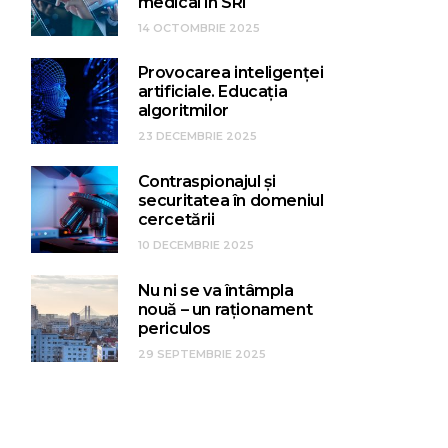
medical în SRI
14 OCTOMBRIE 2025
Provocarea inteligenței
artificiale. Educația
algoritmilor
23 DECEMBRIE 2025
Contraspionajul și
securitatea în domeniul
cercetării
10 DECEMBRIE 2025
Nu ni se va întâmpla
nouă – un raționament
periculos
29 SEPTEMBRIE 2025