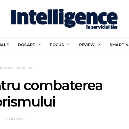
IALE
DOSARE
FOCUS
REVIEW
SMART N
RTICOLE DUPĂ TAG
ntru combaterea
orismului
2 ARTICOLE