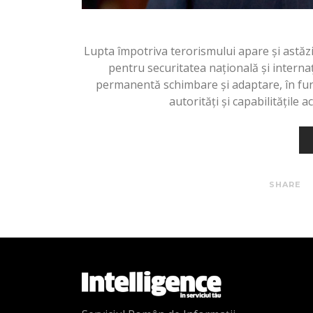
Lupta împotriva terorismului apare şi astăz
pentru securitatea naţională şi internaţ
permanentă schimbare şi adaptare, în funcţ
autorităţi şi capabilităţile
SHARE