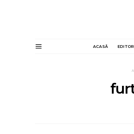
ACASĂ
EDITOR
A
fur