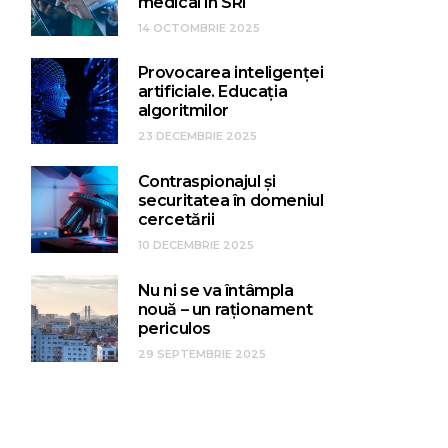
medical în SRI
14 OCTOMBRIE 2025
Provocarea inteligenței
artificiale. Educația
algoritmilor
23 DECEMBRIE 2025
Contraspionajul și
securitatea în domeniul
cercetării
10 DECEMBRIE 2025
Nu ni se va întâmpla
nouă – un raționament
periculos
29 SEPTEMBRIE 2025