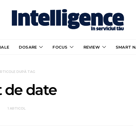
IALE
DOSARE
FOCUS
REVIEW
SMART N
RTICOLE DUPĂ TAG
t de date
1 ARTICOL