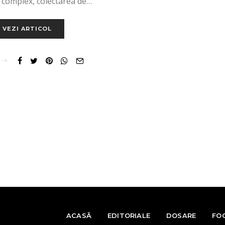
c complex, colectarea de…
VEZI ARTICOL
ACASĂ
EDITORIALE
DOSARE
FO