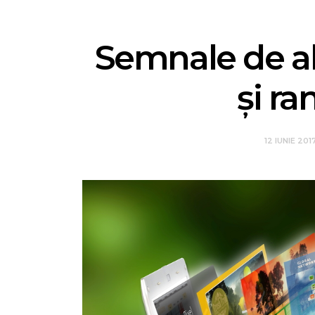
Semnale de al
şi r
12 IUNIE 201