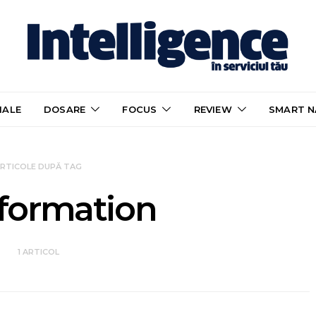
IALE
DOSARE
FOCUS
REVIEW
SMART N
RTICOLE DUPĂ TAG
nformation
1 ARTICOL