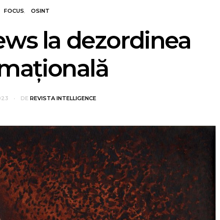
FOCUS
OSINT
ews la dezordinea
rmațională
023
DE
REVISTA INTELLIGENCE