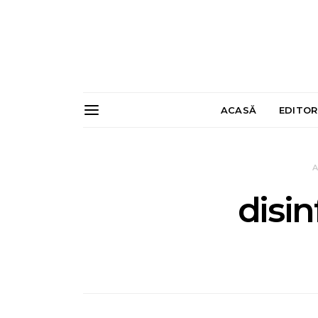
ACASĂ
EDITOR
A
disi