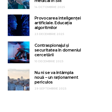
medical în SRI
14 OCTOMBRIE 2025
Provocarea inteligenței
artificiale. Educația
algoritmilor
23 DECEMBRIE 2025
Contraspionajul și
securitatea în domeniul
cercetării
10 DECEMBRIE 2025
Nu ni se va întâmpla
nouă – un raționament
periculos
29 SEPTEMBRIE 2025