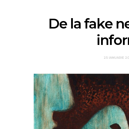
De la fake n
info
25 IANUARIE 2