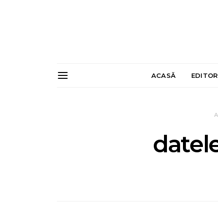
ACASĂ
EDITOR
A
datel