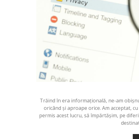
Trăind în era informațională, ne-am obișn
oricând şi aproape orice. Am acceptat, c
permis acest lucru, să împărtăşim, pe difer
destina