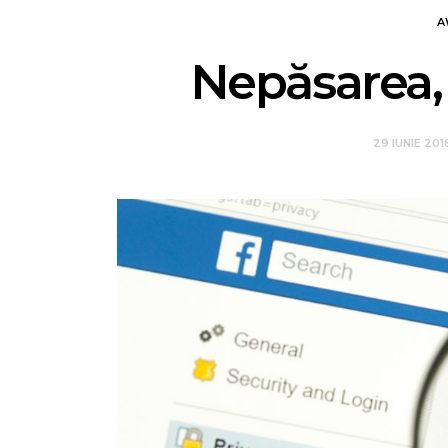
A
Nepăsarea, 
29 IUNIE 20