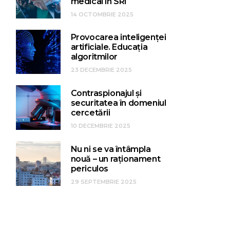
medical în SRI
14 OCTOMBRIE 2025
Provocarea inteligenței
artificiale. Educația
algoritmilor
23 DECEMBRIE 2025
Contraspionajul și
securitatea în domeniul
cercetării
10 DECEMBRIE 2025
Nu ni se va întâmpla
nouă – un raționament
periculos
29 SEPTEMBRIE 2025