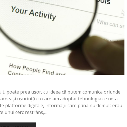
uit, poate prea ușor, cu ideea că putem comunica oriunde,
u aceeaşi ușurință cu care am adoptat tehnologia ce ne-a
ite platforme digitale, informații care până nu demult erau
te unui cerc restrâns,…