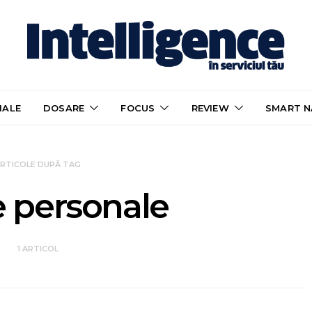
IALE
DOSARE
FOCUS
REVIEW
SMART N
RTICOLE DUPĂ TAG
e personale
1 ARTICOL