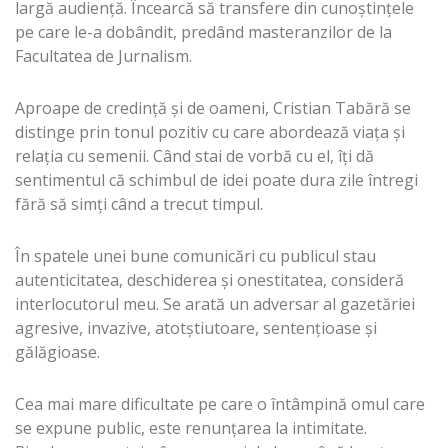
largă audienţă. Încearcă să transfere din cunoştinţele
pe care le-a dobândit, predând masteranzilor de la
Facultatea de Jurnalism.
Aproape de credinţă şi de oameni, Cristian Tabără se
distinge prin tonul pozitiv cu care abordează viaţa şi
relaţia cu semenii. Când stai de vorbă cu el, îţi dă
sentimentul că schimbul de idei poate dura zile întregi
fără să simţi când a trecut timpul.
În spatele unei bune comunicări cu publicul stau
autenticitatea, deschiderea şi onestitatea, consideră
interlocutorul meu. Se arată un adversar al gazetăriei
agresive, invazive, atotştiutoare, sentenţioase şi
gălăgioase.
Cea mai mare dificultate pe care o întâmpină omul care
se expune public, este renunţarea la intimitate.