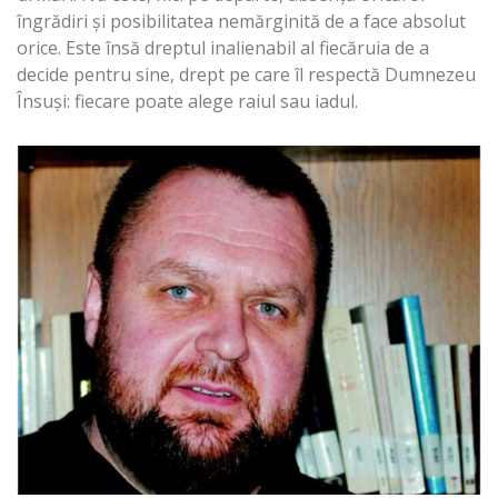
îngrădiri şi posibilitatea nemărginită de a face absolut
orice. Este însă dreptul inalienabil al fiecăruia de a
decide pentru sine, drept pe care îl respectă Dumnezeu
Însuşi: fiecare poate alege raiul sau iadul.