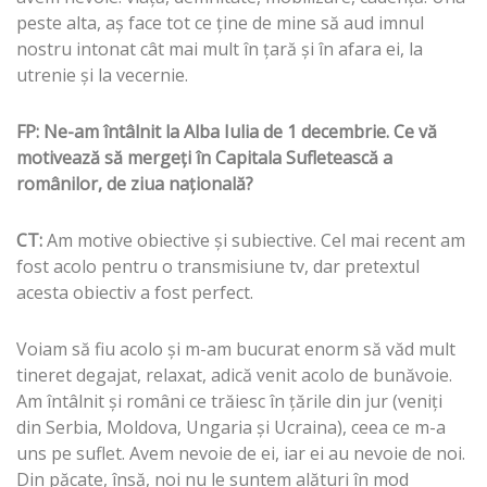
peste alta, aş face tot ce ţine de mine să aud imnul
nostru intonat cât mai mult în ţară şi în afara ei, la
utrenie şi la vecernie.
FP: Ne-am întâlnit la Alba Iulia de 1 decembrie. Ce vă
motivează să mergeţi în Capitala Sufletească a
românilor, de ziua naţională?
CT:
Am motive obiective şi subiective. Cel mai recent am
fost acolo pentru o transmisiune tv, dar pretextul
acesta obiectiv a fost perfect.
Voiam să fiu acolo şi m-am bucurat enorm să văd mult
tineret degajat, relaxat, adică venit acolo de bunăvoie.
Am întâlnit şi români ce trăiesc în ţările din jur (veniţi
din Serbia, Moldova, Ungaria şi Ucraina), ceea ce m-a
uns pe suflet. Avem nevoie de ei, iar ei au nevoie de noi.
Din păcate, însă, noi nu le suntem alături în mod