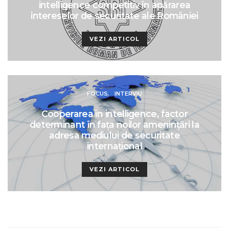
intelligence competitiv în apărarea
intereselor de securitate ale României
VEZI ARTICOL
FOCUS
INTERVIU
Cooperarea în intelligence, factor
determinant în fața noilor amenințări la
adresa mediului de securitate
internațional
VEZI ARTICOL