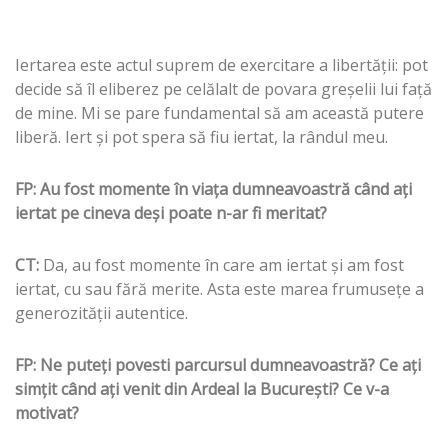
Iertarea este actul suprem de exercitare a libertăţii: pot
decide să îl eliberez pe celălalt de povara greşelii lui faţă
de mine. Mi se pare fundamental să am această putere
liberă. Iert şi pot spera să fiu iertat, la rândul meu.
FP: Au fost momente în viaţa dumneavoastră când aţi
iertat pe cineva deşi poate n-ar fi meritat?
CT:
Da, au fost momente în care am iertat şi am fost
iertat, cu sau fără merite. Asta este marea frumuseţe a
generozităţii autentice.
FP: Ne puteţi povesti parcursul dumneavoastră? Ce aţi
simţit când aţi venit din Ardeal la Bucureşti? Ce v-a
motivat?