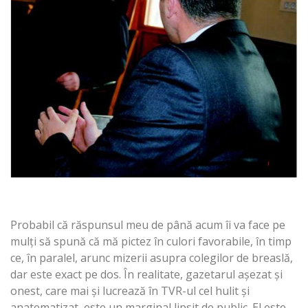
Probabil că răspunsul meu de până acum îi va face pe
mulţi să spună că mă pictez în culori favorabile, în timp
ce, în paralel, arunc mizerii asupra colegilor de breaslă,
dar este exact pe dos. În realitate, gazetarul aşezat şi
onest, care mai şi lucrează în TVR-ul cel hulit şi
anatematizat, este un marginal lipsit de public. El este