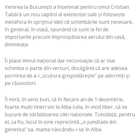
Venirea la Bucureşti a însemnat pentru omul Cristian
Tabără un nou capitol al existenţei sale şi foloseşte
metafora în sprijinul ideii că schimbările sunt necesare,
în general, în viaţă, spunând că sunt la fel de
importante precum împrospătarea aerului din casă,
dimineaţa.
Îi place imnul naţional dar recunoaşte că ar mai
schimba o parte din versuri, divulgând că are adesea
pornirea de a-i „scutura gospodăreşte” pe adormiţi şi
pe răuvoitori.
Îl miră, în sens bun, că în fiecare an de 1 decembrie,
foarte mulţi tineri vin la Alba Iulia, în mod liber, să se
bucure de sărbătoarea zilei naţionale. Totodată, pentru
el, ca fiu, locul în sine reprezintă „o jumătate din
genetica” sa, mama născându-i-se în Alba.