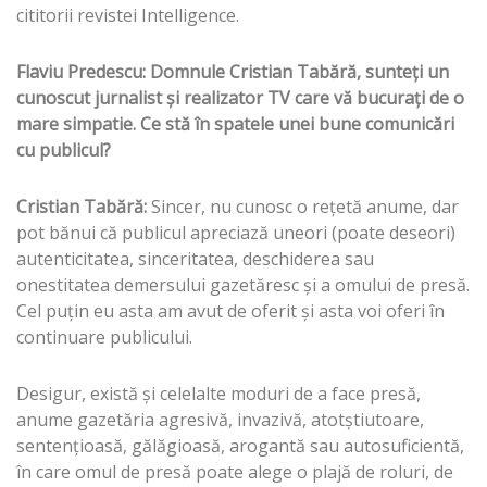
cititorii revistei Intelligence.
Flaviu Predescu: Domnule Cristian Tabără, sunteţi un
cunoscut jurnalist şi realizator TV care vă bucuraţi de o
mare simpatie. Ce stă în spatele unei bune comunicări
cu publicul?
Cristian Tabără:
Sincer, nu cunosc o reţetă anume, dar
pot bănui că publicul apreciază uneori (poate deseori)
autenticitatea, sinceritatea, deschiderea sau
onestitatea demersului gazetăresc şi a omului de presă.
Cel puţin eu asta am avut de oferit şi asta voi oferi în
continuare publicului.
Desigur, există şi celelalte moduri de a face presă,
anume gazetăria agresivă, invazivă, atotştiutoare,
sentenţioasă, gălăgioasă, arogantă sau autosuficientă,
în care omul de presă poate alege o plajă de roluri, de