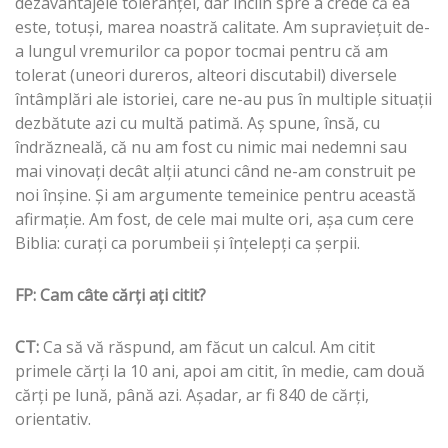
dezavantajele toleranţei, dar înclin spre a crede că ea
este, totuşi, marea noastră calitate. Am supravieţuit de-
a lungul vremurilor ca popor tocmai pentru că am
tolerat (uneori dureros, alteori discutabil) diversele
întâmplări ale istoriei, care ne-au pus în multiple situaţii
dezbătute azi cu multă patimă. Aş spune, însă, cu
îndrăzneală, că nu am fost cu nimic mai nedemni sau
mai vinovaţi decât alţii atunci când ne-am construit pe
noi înşine. Şi am argumente temeinice pentru această
afirmaţie. Am fost, de cele mai multe ori, aşa cum cere
Biblia: curaţi ca porumbeii şi înţelepţi ca şerpii.
FP: Cam câte cărţi aţi citit?
CT:
Ca să vă răspund, am făcut un calcul. Am citit
primele cărţi la 10 ani, apoi am citit, în medie, cam două
cărţi pe lună, până azi. Aşadar, ar fi 840 de cărţi,
orientativ.