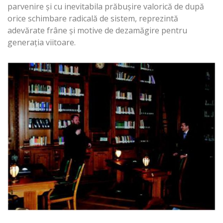
parvenire şi cu inevitabila prăbuşire valorică de după
orice schimbare radicală de sistem, reprezintă
adevărate frâne şi motive de dezamăgire pentru
generaţia viitoare.