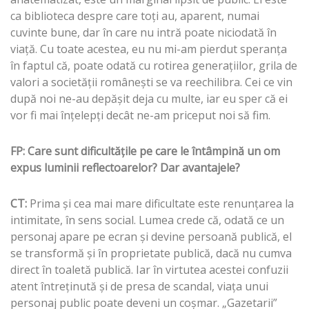
ca biblioteca despre care toţi au, aparent, numai
cuvinte bune, dar în care nu intră poate niciodată în
viaţă. Cu toate acestea, eu nu mi-am pierdut speranţa
în faptul că, poate odată cu rotirea generaţiilor, grila de
valori a societăţii româneşti se va reechilibra. Cei ce vin
după noi ne-au depăşit deja cu multe, iar eu sper că ei
vor fi mai înţelepţi decât ne-am priceput noi să fim.
FP: Care sunt dificultăţile pe care le întâmpină un om
expus luminii reflectoarelor? Dar avantajele?
CT:
Prima şi cea mai mare dificultate este renunţarea la
intimitate, în sens social. Lumea crede că, odată ce un
personaj apare pe ecran şi devine persoană publică, el
se transformă şi în proprietate publică, dacă nu cumva
direct în toaletă publică. Iar în virtutea acestei confuzii
atent întreţinută şi de presa de scandal, viaţa unui
personaj public poate deveni un coşmar. „Gazetarii”