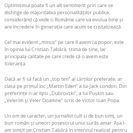
Optimismul poate fi un alt sentiment prin care se
distinge de majoritatea personalităţilor publice,
considerând că vede o Românie care va evolua bine şi
are încredere în generaţia care acum se cristalizează.
Cel mai evident „minus” pe care îl avem ca popor, este
în opinia lui Cristian Tabără, stima de sine, iar
principala calitate pe care crede că o avem este
toleranţa.
Dacă ar fi să facă un „top ten” al cărţilor preferate, ar
clasa pe primul loc „Martin Eden” a lui Jack London. Din
preferinţe n-ar lipsi „Dubrovski”, a lui Puşkin sau
„Velerim şi Veler Doamne” scris de Victor Ioan Popa.
Un om de caracter, un jurnalist cult şi de bun simţ, un
bun român şi uneori posesorul unui surâs amar. Aşa l-
am simţit pe Cristian Tabără în interviul realizat pentru