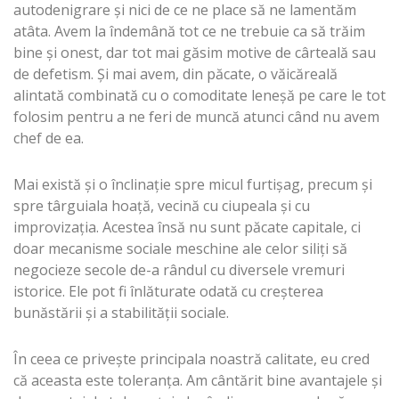
autodenigrare şi nici de ce ne place să ne lamentăm
atâta. Avem la îndemână tot ce ne trebuie ca să trăim
bine şi onest, dar tot mai găsim motive de cârteală sau
de defetism. Şi mai avem, din păcate, o văicăreală
alintată combinată cu o comoditate leneşă pe care le tot
folosim pentru a ne feri de muncă atunci când nu avem
chef de ea.
Mai există şi o înclinaţie spre micul furtişag, precum şi
spre târguiala hoaţă, vecină cu ciupeala şi cu
improvizaţia. Acestea însă nu sunt păcate capitale, ci
doar mecanisme sociale meschine ale celor siliţi să
negocieze secole de-a rândul cu diversele vremuri
istorice. Ele pot fi înlăturate odată cu creşterea
bunăstării şi a stabilităţii sociale.
În ceea ce priveşte principala noastră calitate, eu cred
că aceasta este toleranţa. Am cântărit bine avantajele şi