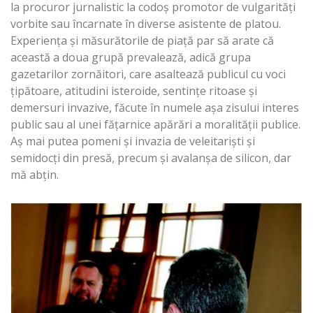
la procuror jurnalistic la codoş promotor de vulgarităţi
vorbite sau încarnate în diverse asistente de platou.
Experienţa şi măsurătorile de piaţă par să arate că
această a doua grupă prevalează, adică grupa
gazetarilor zornăitori, care asaltează publicul cu voci
ţipătoare, atitudini isteroide, sentinţe ritoase şi
demersuri invazive, făcute în numele aşa zisului interes
public sau al unei făţarnice apărări a moralităţii publice.
Aş mai putea pomeni şi invazia de veleitarişti şi
semidocţi din presă, precum şi avalanşa de silicon, dar
mă abţin.