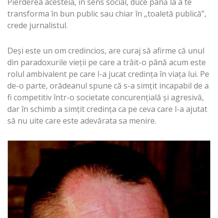
Pierderea acesteia, în sens social, duce până la a te
transforma în bun public sau chiar în „toaletă publică”,
crede jurnalistul.
Deşi este un om credincios, are curaj să afirme că unul
din paradoxurile vieţii pe care a trăit-o până acum este
rolul ambivalent pe care l-a jucat credinţa în viaţa lui. Pe
de-o parte, orădeanul spune că s-a simţit incapabil de a
fi competitiv într-o societate concurenţială şi agresivă,
dar în schimb a simţit credinţa ca pe ceva care l-a ajutat
să nu uite care este adevărata sa menire.