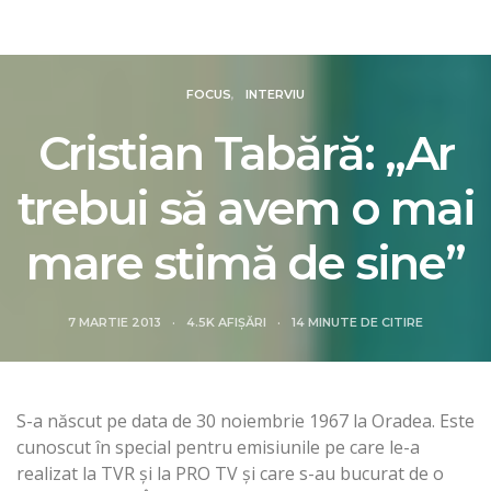
Revista Intelligence
FOCUS
INTERVIU
Cristian Tabără: „Ar
trebui să avem o mai
mare stimă de sine”
7 MARTIE 2013
4.5K AFIȘĂRI
14 MINUTE DE CITIRE
S-a născut pe data de 30 noiembrie 1967 la Oradea. Este
cunoscut în special pentru emisiunile pe care le-a
realizat la TVR şi la PRO TV şi care s-au bucurat de o