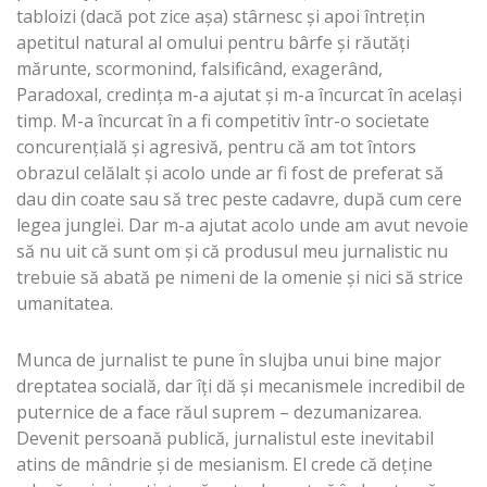
tabloizi (dacă pot zice aşa) stârnesc şi apoi întreţin
apetitul natural al omului pentru bârfe şi răutăţi
mărunte, scormonind, falsificând, exagerând,
Paradoxal, credinţa m-a ajutat şi m-a încurcat în acelaşi
timp. M-a încurcat în a fi competitiv într-o societate
concurenţială şi agresivă, pentru că am tot întors
obrazul celălalt şi acolo unde ar fi fost de preferat să
dau din coate sau să trec peste cadavre, după cum cere
legea junglei. Dar m-a ajutat acolo unde am avut nevoie
să nu uit că sunt om şi că produsul meu jurnalistic nu
trebuie să abată pe nimeni de la omenie şi nici să strice
umanitatea.
Munca de jurnalist te pune în slujba unui bine major
dreptatea socială, dar îţi dă şi mecanismele incredibil de
puternice de a face răul suprem – dezumanizarea.
Devenit persoană publică, jurnalistul este inevitabil
atins de mândrie şi de mesianism. El crede că deţine