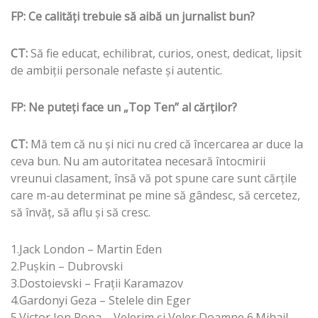
FP: Ce calităţi trebuie să aibă un jurnalist bun?
CT:
Să fie educat, echilibrat, curios, onest, dedicat, lipsit
de ambiţii personale nefaste şi autentic.
FP: Ne puteţi face un „Top Ten” al cărţilor?
CT:
Mă tem că nu şi nici nu cred că încercarea ar duce la
ceva bun. Nu am autoritatea necesară întocmirii
vreunui clasament, însă vă pot spune care sunt cărţile
care m-au determinat pe mine să gândesc, să cercetez,
să învăţ, să aflu şi să cresc.
1.Jack London – Martin Eden
2.Puşkin – Dubrovski
3.Dostoievski – Fraţii Karamazov
4.Gardonyi Geza – Stelele din Eger
5.Victor Ion Popa – Velerim şi Veler Doamne 6.Mihail