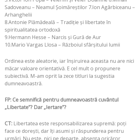
Sadoveanu – Neamul Şoimăreştilor 7.Ion Agârbiceanu –
Arhanghelii
8.Antonie Plămădeală – Tradiţie şi libertate în
spiritualitatea ortodoxă
9.Hermann Hesse – Narcis şi Gură de Aur
10.Mario Vargas Llosa – Războiul sfârşitului lumii
Ordinea este aleatorie, iar înşiruirea aceasta nu are nici
măcar valoare orientativă. E cel mult o propunere
subiectivă. M-am oprit la zece titluri la sugestia
dumneavoastră.
FP: Ce semnifică pentru dumneavoastră cuvântul
„Libertate”? Dar „Iertare”?
CT:
Libertatea este responsabilizarea supremă: poţi
face ce doreşti, dar îţi asumi şi răspunderea pentru
urmări. Nu este, nici pe departe, absenţa oricăror