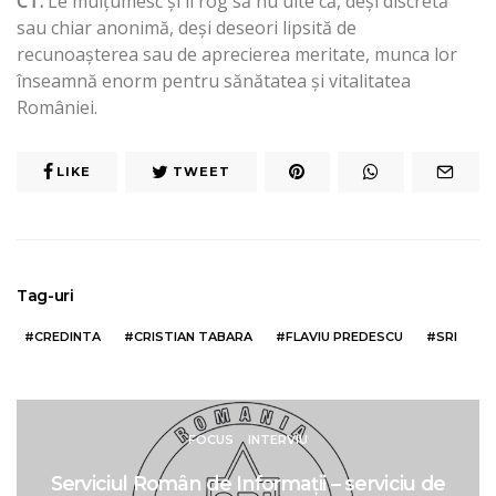
CT:
Le mulţumesc şi îi rog să nu uite că, deşi discretă
sau chiar anonimă, deşi deseori lipsită de
recunoaşterea sau de aprecierea meritate, munca lor
înseamnă enorm pentru sănătatea şi vitalitatea
României.
LIKE
TWEET
Tag-uri
CREDINTA
CRISTIAN TABARA
FLAVIU PREDESCU
SRI
FOCUS
INTERVIU
Serviciul Român de Informații – serviciu de