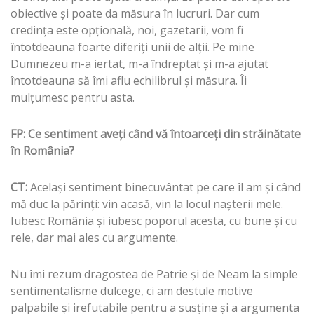
obiective şi poate da măsura în lucruri. Dar cum
credinţa este opţională, noi, gazetarii, vom fi
întotdeauna foarte diferiţi unii de alţii. Pe mine
Dumnezeu m-a iertat, m-a îndreptat şi m-a ajutat
întotdeauna să îmi aflu echilibrul şi măsura. Îi
mulţumesc pentru asta.
FP: Ce sentiment aveţi când vă întoarceţi din străinătate
în România?
CT:
Acelaşi sentiment binecuvântat pe care îl am şi când
mă duc la părinţi: vin acasă, vin la locul naşterii mele.
Iubesc România şi iubesc poporul acesta, cu bune şi cu
rele, dar mai ales cu argumente.
Nu îmi rezum dragostea de Patrie şi de Neam la simple
sentimentalisme dulcege, ci am destule motive
palpabile şi irefutabile pentru a susţine şi a argumenta