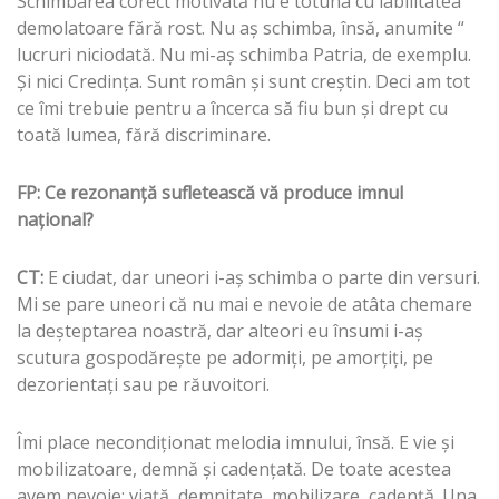
Schimbarea corect motivată nu e totuna cu labilitatea
demolatoare fără rost. Nu aş schimba, însă, anumite “
lucruri niciodată. Nu mi-aş schimba Patria, de exemplu.
Şi nici Credinţa. Sunt român şi sunt creştin. Deci am tot
ce îmi trebuie pentru a încerca să fiu bun şi drept cu
toată lumea, fără discriminare.
FP: Ce rezonanţă sufletească vă produce imnul
naţional?
CT:
E ciudat, dar uneori i-aş schimba o parte din versuri.
Mi se pare uneori că nu mai e nevoie de atâta chemare
la deşteptarea noastră, dar alteori eu însumi i-aş
scutura gospodăreşte pe adormiţi, pe amorţiţi, pe
dezorientaţi sau pe răuvoitori.
Îmi place necondiţionat melodia imnului, însă. E vie şi
mobilizatoare, demnă şi cadenţată. De toate acestea
avem nevoie: viaţă, demnitate, mobilizare, cadenţă. Una