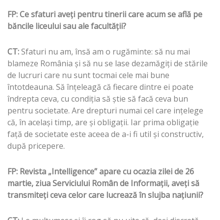
FP: Ce sfaturi aveţi pentru tinerii care acum se află pe
băncile liceului sau ale facultăţii?
CT:
Sfaturi nu am, însă am o rugăminte: să nu mai
blameze România şi să nu se lase dezamăgiţi de stările
de lucruri care nu sunt tocmai cele mai bune
întotdeauna. Să înţeleagă că fiecare dintre ei poate
îndrepta ceva, cu condiţia să ştie să facă ceva bun
pentru societate. Are drepturi numai cel care inţelege
că, în acelaşi timp, are şi obligaţii. Iar prima obligaţie
faţă de societate este aceea de a-i fi util şi constructiv,
după pricepere.
FP: Revista „Intelligence” apare cu ocazia zilei de 26
martie, ziua Serviciului Român de Informaţii, aveţi să
transmiteţi ceva celor care lucrează în slujba naţiunii?