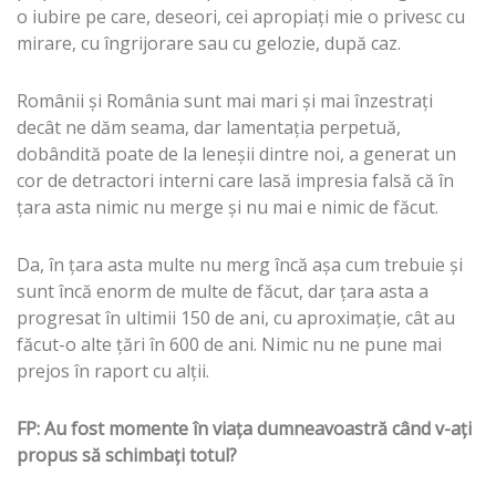
o iubire pe care, deseori, cei apropiaţi mie o privesc cu
mirare, cu îngrijorare sau cu gelozie, după caz.
Românii şi România sunt mai mari şi mai înzestraţi
decât ne dăm seama, dar lamentaţia perpetuă,
dobândită poate de la leneşii dintre noi, a generat un
cor de detractori interni care lasă impresia falsă că în
ţara asta nimic nu merge şi nu mai e nimic de făcut.
Da, în ţara asta multe nu merg încă aşa cum trebuie şi
sunt încă enorm de multe de făcut, dar ţara asta a
progresat în ultimii 150 de ani, cu aproximaţie, cât au
făcut-o alte ţări în 600 de ani. Nimic nu ne pune mai
prejos în raport cu alţii.
FP: Au fost momente în viaţa dumneavoastră când v-aţi
propus să schimbaţi totul?