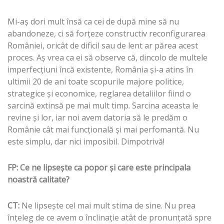
Mi-aş dori mult însă ca cei de după mine să nu
abandoneze, ci să forţeze constructiv reconfigurarea
României, oricât de dificil sau de lent ar părea acest
proces. Aş vrea ca ei să observe că, dincolo de multele
imperfecţiuni încă existente, România şi-a atins în
ultimii 20 de ani toate scopurile majore politice,
strategice şi economice, reglarea detaliilor fiind o
sarcină extinsă pe mai mult timp. Sarcina aceasta le
revine şi lor, iar noi avem datoria să le predăm o
Românie cât mai funcţională şi mai perfomantă. Nu
este simplu, dar nici imposibil. Dimpotrivă!
FP: Ce ne lipseşte ca popor şi care este principala
noastră calitate?
CT:
Ne lipseşte cel mai mult stima de sine. Nu prea
înţeleg de ce avem o înclinaţie atât de pronunţată spre