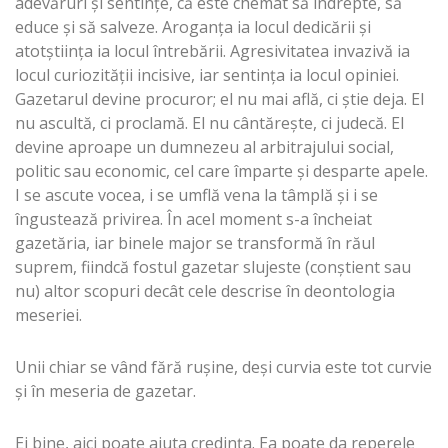
adevăruri şi sentinţe, că este chemat să îndrepte, să
educe şi să salveze. Aroganţa ia locul dedicării şi
atotştiinţa ia locul întrebării. Agresivitatea invazivă ia
locul curiozităţii incisive, iar sentinţa ia locul opiniei.
Gazetarul devine procuror; el nu mai află, ci ştie deja. El
nu ascultă, ci proclamă. El nu cântăreşte, ci judecă. El
devine aproape un dumnezeu al arbitrajului social,
politic sau economic, cel care împarte şi desparte apele.
I se ascute vocea, i se umflă vena la tâmplă şi i se
îngustează privirea. În acel moment s-a încheiat
gazetăria, iar binele major se transformă în răul
suprem, fiindcă fostul gazetar slujeste (conştient sau
nu) altor scopuri decât cele descrise în deontologia
meseriei.
Unii chiar se vând fără ruşine, deşi curvia este tot curvie
şi în meseria de gazetar.
Ei bine, aici poate ajuta credinţa. Ea poate da reperele