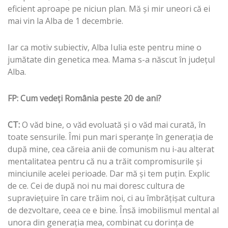
eficient aproape pe niciun plan. Mă şi mir uneori că ei
mai vin la Alba de 1 decembrie.
Iar ca motiv subiectiv, Alba Iulia este pentru mine o
jumătate din genetica mea. Mama s-a născut în judeţul
Alba.
FP: Cum vedeţi România peste 20 de ani?
CT:
O văd bine, o văd evoluată şi o văd mai curată, în
toate sensurile. Îmi pun mari speranţe în generaţia de
după mine, cea căreia anii de comunism nu i-au alterat
mentalitatea pentru că nu a trăit compromisurile şi
minciunile acelei perioade. Dar mă şi tem puţin. Explic
de ce. Cei de după noi nu mai doresc cultura de
supravieţuire în care trăim noi, ci au îmbrăţişat cultura
de dezvoltare, ceea ce e bine. Însă imobilismul mental al
unora din generaţia mea, combinat cu dorinţa de