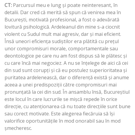
CT:
Parcursul meu e lung şi poate neinteresant, în
detalii. Dar cred că merită să spun că venirea mea în
Bucureşti, motivată profesional, a fost o adevărată
lovitură psihologică. Ardeleanul din mine s-a ciocnit
violent cu Sudul mult mai agresiv, dar şi mai eficient.
Însă uneori eficienţa sudiştilor era plătită cu preţul
unor compromisuri morale, comportamentale sau
deontologice pe care nu am fost dispus să le plătesc şi
cu care încă mai negociez. A nu se înţelege de aici că cei
din sud sunt corupţi şi că eu postulez superioritatea şi
puritatea ardelenească, dar o diferenţă există şi anume
aceea a unei predispoziţii către compromisuri mai
pronunţată la cei din sud. În ansamblu însă, Bucureştiul
este locul în care lucrurile se mişcă repede în orice
direcţie, cu atenţionarea că nu toate direcţiile sunt bune
sau corect motivate. Este alegerea fiecăruia să îşi
valorifice oportunităţile în mod onorabil sau în mod
şmecheresc.