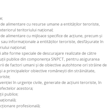
e;
or de alimentare cu resurse umane a entităţilor teroriste,
teriorul teritoriului naţional;
or de alimentare cu mijloace specifice de acţiune, precum şi
e sau informaţionale a entităţilor teroriste, desfăşurate în
riului naţional;
şi alte forme speciale de descurajare realizate de către
tituţii publice din componenţa SNPCT, pentru asigurarea
orii de factori umani şi de obiective autohtone ori străine de
şi a principalelor obiective româneşti din străinătate,
oriste;
rvenţiei în urgenţe civile, generate de acţiuni teroriste, în
 efectelor acestora;
ţii publice;
naţională;
fecţionare profesională;