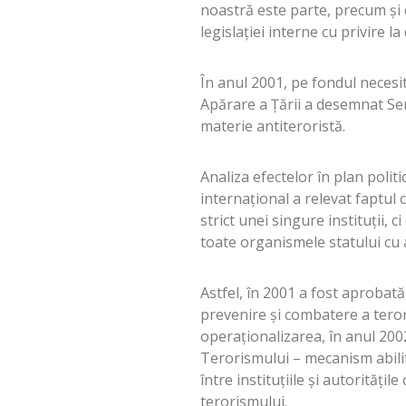
noastră este parte, precum şi 
legislaţiei interne cu privire l
În anul 2001, pe fondul necesit
Apărare a Ţării a desemnat Ser
materie antiteroristă.
Analiza efectelor în plan polit
internaţional a relevat faptul c
strict unei singure instituţii, 
toate organismele statului cu at
Astfel, în 2001 a fost aprobată
prevenire şi combatere a teror
operaţionalizarea, în anul 200
Terorismului – mecanism abilita
între instituţiile şi autorităţi
terorismului.