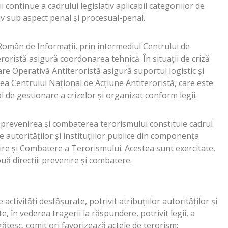
ii continue a cadrului legislativ aplicabil categoriilor de
iv sub aspect penal şi procesual-penal.
 Român de Informaţii, prin intermediul Centrului de
ristă asigură coordonarea tehnică. În situaţii de criză
re Operativă Antiteroristă asigură suportul logistic şi
a Centrului Naţional de Acţiune Antiteroristă, care este
 de gestionare a crizelor şi organizat conform legii.
 prevenirea şi combaterea terorismului constituie cadrul
ile autorităţilor şi instituţiilor publice din componenţa
re şi Combatere a Terorismului. Acestea sunt exercitate,
ă direcţii: prevenire şi combatere.
te activităţi desfăşurate, potrivit atribuţiilor autorităţilor şi
, în vederea tragerii la răspundere, potrivit legii, a
ătesc, comit ori favorizează actele de terorism;