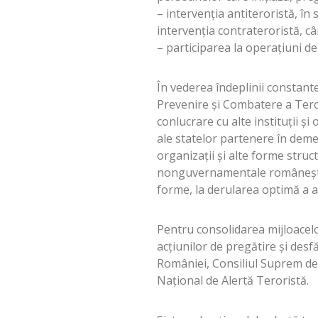
– intervenţia antiteroristă, în 
intervenţia contrateroristă, c
– participarea la operaţiuni d
În vederea îndeplinii constante
Prevenire şi Combatere a Teror
conlucrare cu alte instituţii şi 
ale statelor partenere în deme
organizaţii şi alte forme struc
nonguvernamentale româneşti şi
forme, la derularea optimă a ac
Pentru consolidarea mijloacel
acţiunilor de pregătire şi desf
României, Consiliul Suprem de 
Naţional de Alertă Teroristă.