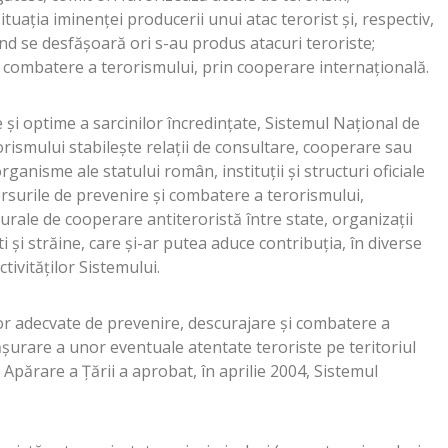
situaţia iminenţei producerii unui atac terorist şi, respectiv,
ând se desfăşoară ori s-au produs atacuri teroriste;
e combatere a terorismului, prin cooperare internaţională.
 şi optime a sarcinilor încredinţate, Sistemul Naţional de
ismului stabileşte relaţii de consultare, cooperare sau
organisme ale statului român, instituţii şi structuri oficiale
rsurile de prevenire şi combatere a terorismului,
turale de cooperare antiteroristă între state, organizaţii
 străine, care şi-ar putea aduce contribuţia, în diverse
tivităţilor Sistemului.
or adecvate de prevenire, descurajare şi combatere a
ăşurare a unor eventuale atentate teroriste pe teritoriul
Apărare a Ţării a aprobat, în aprilie 2004, Sistemul