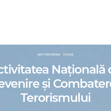
IALE
DOSARE
FOCUS
REVIEW
SMART N
ANTITERORISM
FOCUS
tivitatea Naţională
evenire şi Combater
Terorismului