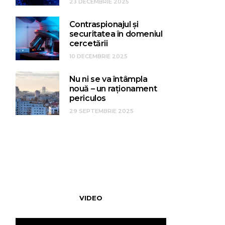
23 DECEMBRIE 2025
Contraspionajul și
securitatea în domeniul
cercetării
10 DECEMBRIE 2025
Nu ni se va întâmpla
nouă – un raționament
periculos
29 SEPTEMBRIE 2025
VIDEO