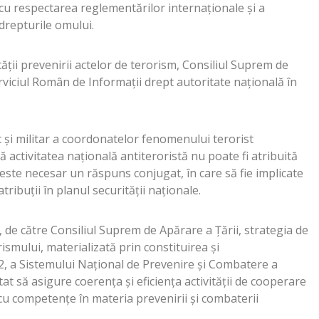
cu respectarea reglementărilor internaţionale şi a
a drepturile omului.
ăţii prevenirii actelor de terorism, Consiliul Suprem de
viciul Român de Informaţii drept autoritate naţională în
ic şi militar a coordonatelor fenomenului terorist
ă activitatea naţională antiteroristă nu poate fi atribuită
ci este necesar un răspuns conjugat, în care să fie implicate
ribuţii în planul securităţii naţionale.
, de către Consiliul Suprem de Apărare a Ţării, strategia de
ismului, materializată prin constituirea şi
2, a Sistemului Naţional de Prevenire şi Combatere a
t să asigure coerenţa şi eficienţa activităţii de cooperare
le cu competenţe în materia prevenirii şi combaterii