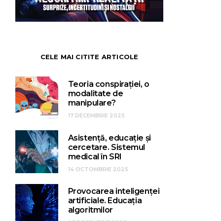
CELE MAI CITITE ARTICOLE
Teoria conspirației, o
modalitate de
manipulare?
17 DECEMBRIE 2025
Asistență, educație și
cercetare. Sistemul
medical în SRI
14 OCTOMBRIE 2025
Provocarea inteligenței
artificiale. Educația
algoritmilor