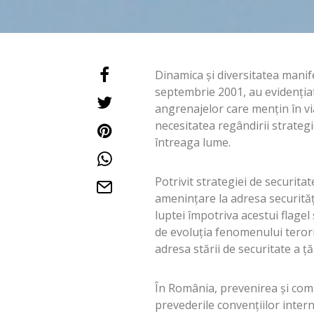
Dinamica şi diversitatea manif
septembrie 2001, au evidenţiat 
angrenajelor care menţin în v
necesitatea regândirii strategi
întreaga lume.
Potrivit strategiei de securita
ameninţare la adresa securităţi
luptei împotriva acestui flagel
de evoluţia fenomenului teroris
adresa stării de securitate a ţă
În România, prevenirea şi com
prevederile convenţiilor inter