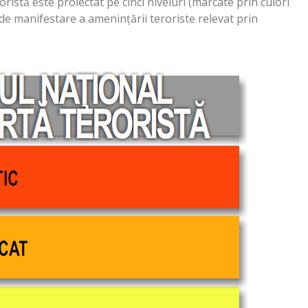
oristă este proiectat pe cinci niveluri (marcate prin culori
l de manifestare a ameninţării teroriste relevat prin