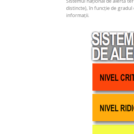
Sistemul naţional de alertă ter
distincte), în funcţie de gradu
informaţii.