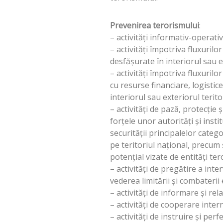
Prevenirea terorismului
:
– activităţi informativ-operativ
– activităţi împotriva fluxuril
desfăşurate în interiorul sau ex
– activităţi împotriva fluxuril
cu resurse financiare, logistic
interiorul sau exteriorul terito
– activităţi de pază, protecţie 
forţele unor autorităţi şi ins
securităţii principalelor categ
pe teritoriul naţional, precum 
potenţial vizate de entităţi ter
– activităţi de pregătire a inte
vederea limitării şi combaterii
– activităţi de informare şi rela
– activităţi de cooperare inter
– activităţi de instruire şi per