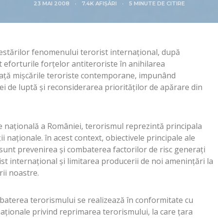
23 MAI 2008
7.4K AFIȘĂRI
5 MINUTE DE CITIRE
estărilor fenomenului terorist internaţional, după
eforturile forţelor antiteroriste în anihilarea
iaţă mişcările teroriste contemporane, impunând
ei de luptă şi reconsiderarea priorităţilor de apărare din
te naţională a României, terorismul reprezintă principala
i naţionale. în acest context, obiectivele principale ale
 sunt prevenirea şi combaterea factorilor de risc generaţi
t internaţional şi limitarea producerii de noi ameninţări la
rii noastre.
baterea terorismului se realizează în conformitate cu
naţionale privind reprimarea terorismului, la care ţara