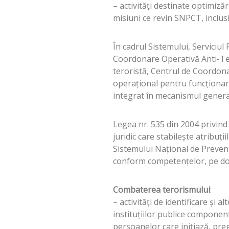
– activităţi destinate optimizăr
misiuni ce revin SNPCT, inclus
În cadrul Sistemului, Serviciul
Coordonare Operativă Anti-Tero
teroristă, Centrul de Coordona
operaţional pentru funcţionare
integrat în mecanismul general
Legea nr. 535 din 2004 privind
juridic care stabileşte atribuţi
Sistemului Naţional de Preveni
conform competenţelor, pe dou
Combaterea terorismului
:
– activităţi de identificare şi al
instituţiilor publice componente
persoanelor care iniţiază, preg