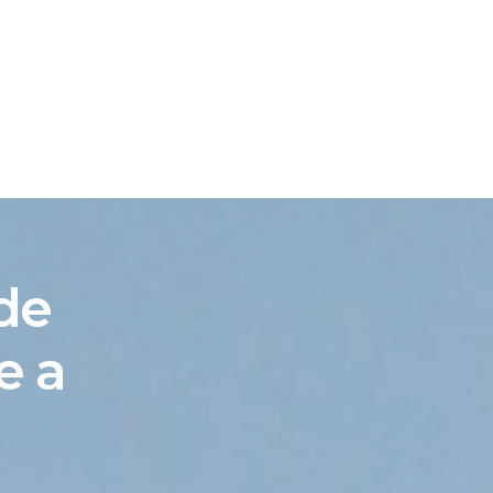
ATION
SRI.RO
 de
e a