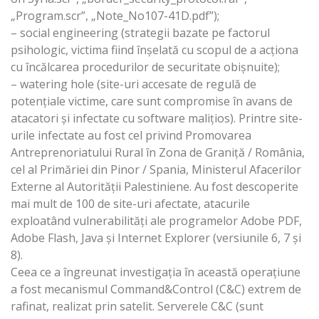
„Program.scr”, „Note_No107-41D.pdf”);
– social engineering (strategii bazate pe factorul
psihologic, victima fiind înşelată cu scopul de a acţiona
cu încălcarea procedurilor de securitate obişnuite);
– watering hole (site-uri accesate de regulă de
potenţiale victime, care sunt compromise în avans de
atacatori şi infectate cu software maliţios). Printre site-
urile infectate au fost cel privind Promovarea
Antreprenoriatului Rural în Zona de Graniţă / România,
cel al Primăriei din Pinor / Spania, Ministerul Afacerilor
Externe al Autorităţii Palestiniene. Au fost descoperite
mai mult de 100 de site-uri afectate, atacurile
exploatând vulnerabilităţi ale programelor Adobe PDF,
Adobe Flash, Java şi Internet Explorer (versiunile 6, 7 şi
8).
Ceea ce a îngreunat investigaţia în această operaţiune
a fost mecanismul Command&Control (C&C) extrem de
rafinat, realizat prin satelit. Serverele C&C (sunt