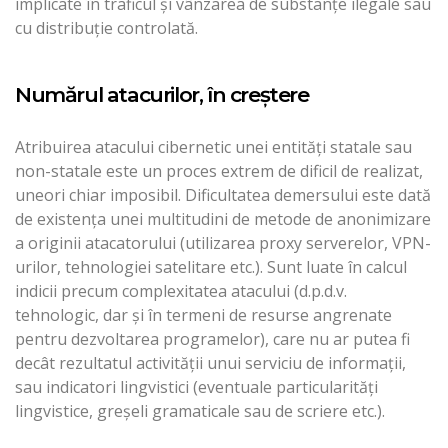
implicate în traficul şi vânzarea de substanţe ilegale sau
cu distribuţie controlată.
Numărul atacurilor, în creştere
Atribuirea atacului cibernetic unei entităţi statale sau
non-statale este un proces extrem de dificil de realizat,
uneori chiar imposibil. Dificultatea demersului este dată
de existenţa unei multitudini de metode de anonimizare
a originii atacatorului (utilizarea proxy serverelor, VPN-
urilor, tehnologiei satelitare etc.). Sunt luate în calcul
indicii precum complexitatea atacului (d.p.d.v.
tehnologic, dar şi în termeni de resurse angrenate
pentru dezvoltarea programelor), care nu ar putea fi
decât rezultatul activităţii unui serviciu de informaţii,
sau indicatori lingvistici (eventuale particularităţi
lingvistice, greşeli gramaticale sau de scriere etc.).