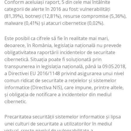
Conform aceluiaşi raport, 5 din cele mai întâlnite
categorii de alerte în 2016 au fost: vulnerabilităţi
(81,39%), botneţi (12,81%), resurse compromise (5,36%),
malware (0,41%) şi atacuri cibernetice (0,02%).
Este posibil ca cifrele să fie în realitate mai mari,
deoarece, în România, legislația națională nu prevede
obligativitatea raportării incidentelor de securitate
cibernetică. Situaţia poate fi soluţionată prin
transpunerea in legislaţia naţională, până la 09.05.2018,
a Directivei EU 2016/1148 privind asigurarea unui nivel
comun ridicat de securitate a reţelelor şi sistemelor
informatice (Directiva NIS), care impune, printre altele,
şi obligația de notificare a incidentelor din mediul
cibernetic.
Precaritatea securităţii sistemelor informatice şi lipsa
unei culturi de securitate a utilizatorilor în mediul
virtual, creşte nivelul de vulnerabilitate a