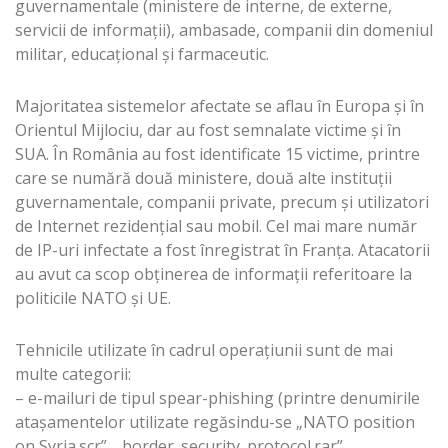
guvernamentale (ministere de interne, de externe,
servicii de informaţii), ambasade, companii din domeniul
militar, educaţional şi farmaceutic.
Majoritatea sistemelor afectate se aflau în Europa şi în
Orientul Mijlociu, dar au fost semnalate victime şi în
SUA. În România au fost identificate 15 victime, printre
care se numără două ministere, două alte instituţii
guvernamentale, companii private, precum şi utilizatori
de Internet rezidenţial sau mobil. Cel mai mare număr
de IP-uri infectate a fost înregistrat în Franţa. Atacatorii
au avut ca scop obţinerea de informaţii referitoare la
politicile NATO şi UE.
Tehnicile utilizate în cadrul operaţiunii sunt de mai
multe categorii:
– e-mailuri de tipul spear-phishing (printre denumirile
ataşamentelor utilizate regăsindu-se „NATO position
on Syria.scr”, „border_security_protocol.rar”,