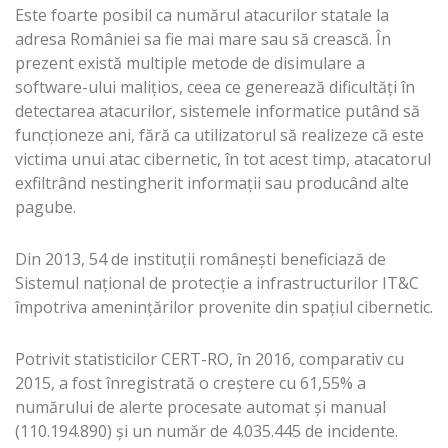
Este foarte posibil ca numărul atacurilor statale la
adresa României sa fie mai mare sau să crească. În
prezent există multiple metode de disimulare a
software-ului maliţios, ceea ce generează dificultăţi în
detectarea atacurilor, sistemele informatice putând să
funcţioneze ani, fără ca utilizatorul să realizeze că este
victima unui atac cibernetic, în tot acest timp, atacatorul
exfiltrând nestingherit informaţii sau producând alte
pagube.
Din 2013, 54 de instituţii româneşti beneficiază de
Sistemul naţional de protecţie a infrastructurilor IT&C
împotriva ameninţărilor provenite din spaţiul cibernetic.
Potrivit statisticilor CERT-RO, în 2016, comparativ cu
2015, a fost înregistrată o creştere cu 61,55% a
numărului de alerte procesate automat şi manual
(110.194.890) şi un număr de 4.035.445 de incidente.