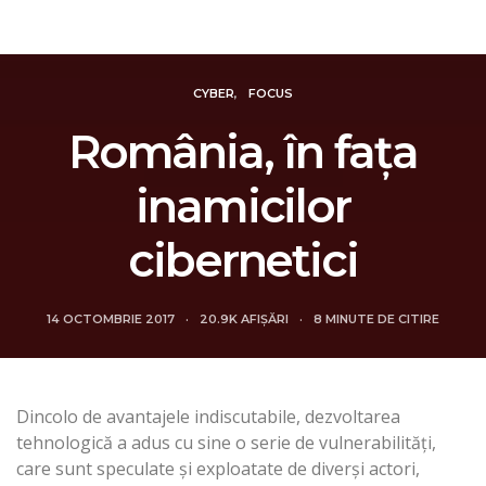
Revista Intelligence
CYBER
FOCUS
România, în faţa
inamicilor
cibernetici
14 OCTOMBRIE 2017
20.9K AFIȘĂRI
8 MINUTE DE CITIRE
Dincolo de avantajele indiscutabile, dezvoltarea
tehnologică a adus cu sine o serie de vulnerabilităţi,
care sunt speculate şi exploatate de diverşi actori,