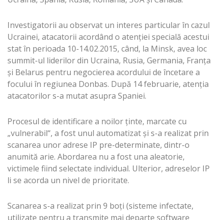
Investigatorii au observat un interes particular în cazul
Ucrainei, atacatorii acordând o atenţiei specială acestui
stat în perioada 10-14.02.2015, când, la Minsk, avea loc
summit-ul liderilor din Ucraina, Rusia, Germania, Franţa
şi Belarus pentru negocierea acordului de încetare a
focului în regiunea Donbas. După 14 februarie, atenţia
atacatorilor s-a mutat asupra Spaniei.
Procesul de identificare a noilor ţinte, marcate cu
„vulnerabil“, a fost unul automatizat şi s-a realizat prin
scanarea unor adrese IP pre-determinate, dintr-o
anumită arie. Abordarea nu a fost una aleatorie,
victimele fiind selectate individual. Ulterior, adreselor IP
li se acorda un nivel de prioritate.
Scanarea s-a realizat prin 9 boţi (sisteme infectate,
utilizate pentru a transmite mai departe software