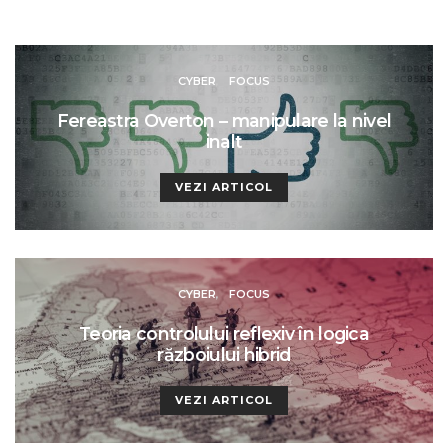
CYBER
FOCUS
Fereastra Overton – manipulare la nivel
inalt
VEZI ARTICOL
CYBER
FOCUS
Teoria controlului reflexiv în logica
războiului hibrid
VEZI ARTICOL