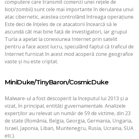
computere care transmit comenzi unei reţele de
boţi/zombii) sunt cele mai importante în derularea unui
atac cibernetic, acestea controlând întreaga operaţiune.
Este deci de înţeles de ce atacatorii încearcă să le
ascundă cât mai bine faţă de investigatori, iar grupul
Turla a apelat la conexiunea Internet prin satelit
pentru a face acest lucru, speculând faptul că traficul de
Internet furnizat în acest mod acoperă zone geografice
vaste şi nu este criptat.
MiniDuke/TinyBaron/CosmicDuke
Malware-ul a fost descoperit la începutul lui 2013 şi a
vizat, în principal, entităţi guvernamentale. Analizele
experţilor au relevat un număr de 59 de victime, din 23
de state (România, Belgia, Georgia, Germania, Ungaria,
Israel, Japonia, Liban, Muntenegru, Rusia, Ucraina, SUA
etc.).