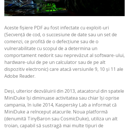
Aceste fişiere PDF au fost infectate cu exploit-uri
(Secvență de cod, o succesiune de date sau un set de
comenzi, ce profită de o defecțiune sau de o
vulnerabilitate cu scopul de a determina un
comportament nedorit sau neprevăzut al software-ului,
hardware-ului de pe un calculator sau de pe alt
dispozitiv electronic) care atacă versiunile 9, 10 şi 11 ale
Adobe Reader.
Deşi, ulterior dezvăluirii din 2013, atacatorul din spatele
MiniDuke îşi diminuase activitatea sau chiar îşi oprise
campania, în iulie 2014, Kaspersky Lab a informat că
MiniDuke a reînceput atacurile. Noua platformă
(denumită TinyBaron sau CosmicDuke), utiliza un alt
troian, capabil să sustragă mai multe tipuri de