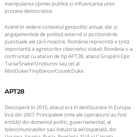
manipularea opiniei publice și influențarea unor
procese democratice.
Având în vedere contextul geopolitic actual, dar şi
angajamentele de politică externă şi poziţionările
punctuale ale ţării noastre, România reprezintă o țintă
importantă a agresorilor cibernetici statali. România s-a
confruntat cu atacuri de tip APT28, atacul Grupării Epic
Turla/Snake/Uroburos sau cel al
MiniDuke/TinyBaron/CosmicDuke.
APT28
Descoperit în 2015, atacul era în desfăşurare în Europa
încă din 2007. Principalele ţinte ale operaţiunii au fost
entităţi din domeniul politic, guvernamental, al
telecomunicaţiilor sau industria aerospaţială, din
Ucraina, Spania, Rusia, România, SUA şi Canada.