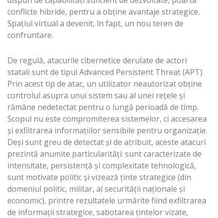
dispun de capabilităţi suficient de dezvoltate, poartă
conflicte hibride, pentru a obţine avantaje strategice.
Spaţiul virtual a devenit, în fapt, un nou teren de
confruntare.
De regulă, atacurile cibernetice derulate de actori
statali sunt de tipul Advanced Persistent Threat (APT).
Prin acest tip de atac, un utilizator neautorizat obţine
controlul asupra unui sistem sau al unei reţele şi
rămâne nedetectat pentru o lungă perioadă de timp.
Scopul nu este compromiterea sistemelor, ci accesarea
şi exfiltrarea informaţiilor sensibile pentru organizaţie.
Deşi sunt greu de detectat şi de atribuit, aceste atacuri
prezintă anumite particularităţi: sunt caracterizate de
intensitate, persistenţă şi complexitate tehnologică,
sunt motivate politic şi vizează ţinte strategice (din
domeniul politic, militar, al securităţii naţionale şi
economic), printre rezultatele urmărite fiind exfiltrarea
de informații strategice, sabotarea ţintelor vizate,