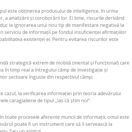
opul este obţinerea produsului de intelligence, în urma
or, a analizării şi coroborării lor. Ei bine, riscurile derivând
i duc la ignorarea unui nou tip de manifestare negativă la
n serviciu de informaţii pe fondul insuficienţei afirmaţiilor
abilitatea existenţei ei. Pentru evitarea riscurilor este
ndă strategică extrem de mobilă (mental şi funcţional) care
 în timp real a întregului câmp de investigaţie şi
or sectoare înguste din respectivul câmp;
te cazul, la verificarea informaţiei prin teoria adevărului
le caragialiene de tipul „las`că ştim noi“.
 în toate procesele aferente muncii de informaţii, omul este
devărul poate fi un instrument care să îi servească la
teriu. Sau un azimut.