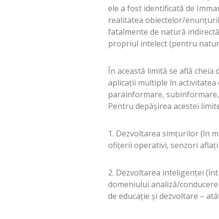
ele a fost identificată de Imma
realitatea obiectelor/enunţuri
fatalmente de natură indirectă,
propriul intelect (pentru natur
În această limită se află cheia
aplicaţii multiple în activitat
parainformare, subinformare, 
Pentru depăşirea acestei limit
1. Dezvoltarea simţurilor (în 
ofiţerii operativi, senzori aflaţ
2. Dezvoltarea inteligenţei (în
domeniului analiză/conducere s
de educaţie şi dezvoltare – atâ