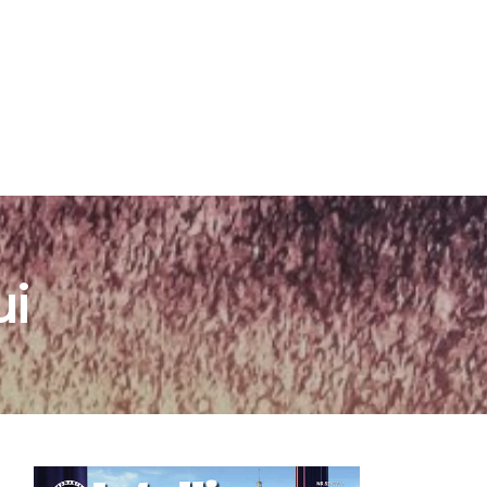
ATION
SRI.RO
ui