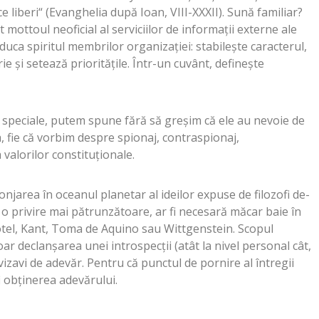
e liberi“ (Evanghelia după Ioan, VIII-XXXII). Sună familiar?
 mottoul neoficial al serviciilor de informaţii externe ale
uca spiritul membrilor organizaţiei: stabileşte caracterul,
ie şi setează priorităţile. Într-un cuvânt, defineşte
le speciale, putem spune fără să greşim că ele au nevoie de
, fie că vorbim despre spionaj, contraspionaj,
valorilor constituţionale.
njarea în oceanul planetar al ideilor expuse de filozofi de-
 o privire mai pătrunzătoare, ar fi necesară măcar baie în
stotel, Kant, Toma de Aquino sau Wittgenstein. Scopul
r declanşarea unei introspecţii (atât la nivel personal cât,
) vizavi de adevăr. Pentru că punctul de pornire al întregii
fi obţinerea adevărului.