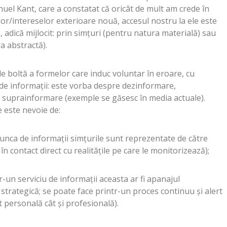
nuel Kant, care a constatat că oricât de mult am crede în
lor/intereselor exterioare nouă, accesul nostru la ele este
 adică mijlocit: prin simţuri (pentru natura materială) sau
a abstractă).
 de boltă a formelor care induc voluntar în eroare, cu
ea de informaţii: este vorba despre dezinformare,
suprainformare (exemple se găsesc în media actuale).
e este nevoie de:
munca de informaţii simţurile sunt reprezentate de către
i în contact direct cu realităţile pe care le monitorizează);
tr-un serviciu de informaţii aceasta ar fi apanajul
trategică; se poate face printr-un proces continuu şi alert
t personală cât şi profesională).