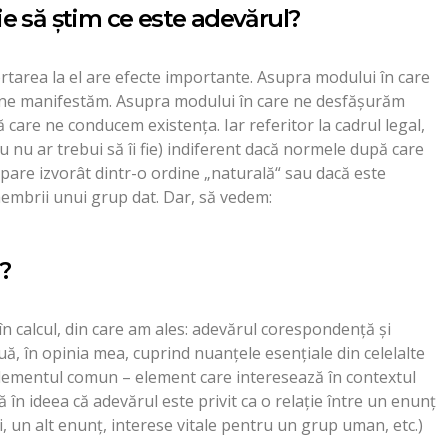
e să ştim ce este adevărul?
tarea la el are efecte importante. Asupra modului în care
 ne manifestăm. Asupra modului în care ne desfăşurăm
ă care ne conducem existenţa. Iar referitor la cadrul legal,
au nu ar trebui să îi fie) indiferent dacă normele după care
pare izvorât dintr-o ordine „naturală“ sau dacă este
embrii unui grup dat. Dar, să vedem:
?
 în calcul, din care am ales: adevărul corespondenţă şi
ă, în opinia mea, cuprind nuanţele esenţiale din celelalte
 Elementul comun – element care interesează în contextul
tă în ideea că adevărul este privit ca o relaţie între un enunţ
ri, un alt enunţ, interese vitale pentru un grup uman, etc.)