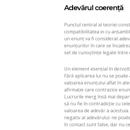
Adevărul coerenţă
Punctul central al teoriei const
compatibilitatea ei cu ansambl
un enunţ va fi considerat ade
enunţurilor în care se încadre
set de cunoştinţe legate între 
Un element esenţial în dezvoltar
Fără aplicarea lui nu se poate
valoarea enunţului aflat în ate
afirmaţie care contrazice enunţu
Lucrurile merg însă mai depar
să nu fie în contradicţie cu cel
valoarea de adevăr a acestuia. 
negativ al adevărului: ne poate
în contact sunt false, dar nu ce