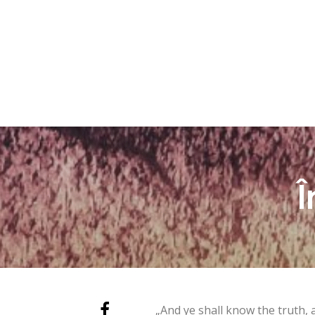
ACASĂ
EDITOR
Î
„And ye shall know the truth, 