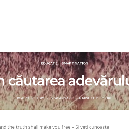
IALE
DOSARE
FOCUS
REVIEW
SMART N
EDUCAȚIE
SMART NATION
n căutarea adevărul
10 AUGUST 2017
7.5K AFIȘĂRI
6 MINUTE DE CITIRE
and the truth shall make you free – Şi veţi cunoaşte