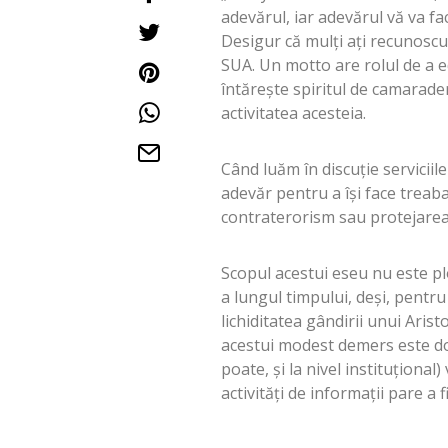
adevărul, iar adevărul vă va fac
Desigur că mulţi aţi recunoscut
SUA. Un motto are rolul de a ed
întăreşte spiritul de camarader
activitatea acesteia.
Când luăm în discuţie servicii
adevăr pentru a îşi face treaba
contraterorism sau protejarea 
Scopul acestui eseu nu este plo
a lungul timpului, deşi, pentru
lichiditatea gândirii unui Ari
acestui modest demers este doa
poate, şi la nivel instituţional
activităţi de informaţii pare a 