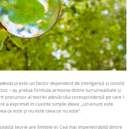
adevărul este un factor dependent de inteligenţă şi constă
ctus – aş prelua formula armonia dintre lucru/realitate şi
nt precursor al teoriei adevărului corespondenţă pe care l-
care a exprimat în cuvinte simple ideea: „un enunţ este
ea ce este şi nu este ceea ce nu este“.
această teorie are limitele ei. Cea mai impenetrabilă dintre