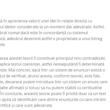
ă în aprecierea valorii unei idei în relaţie directă cu
ul ideilor considerate la un moment dat adevărate. Astfel,
vărat numai dacă este în concordanţă cu sistemul
ază, adevărul devenind astfel o proprietate a unui întreg
ele.
ea acestei teorii îl constituie principiul non contradicţiei.
 aplica testul coerenţei, astfel nemaiputând fi determinată
nţie. Mai concret, dacă într-un sistem de enunţuri există o
l de verificat, atunci acesta, conform teoriei, este fals.
te, deoarece putem introduce într-un sistem un enunţ care
elalte afirmaţii şi totuşi să nu putem stabili cu certitudine
În concluzie, această teorie poate fi privită doar ca un test
 ajuta să identificăm care dintre enunţurile cu care intrăm
rtifică şi care sunt adevărate.