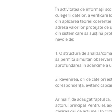
În activitatea de informaţii sc
culegerii datelor, a verificării l
din aplicarea teoriei coerenţe
adresa valorilor protejate de u
din sistem care să susţină prob
nevoie de:
1. O structură de analiză/coma
să permită simultan observarea
aprofundarea în adâncime a un
2. Revenirea, ori de câte ori es
corespondenţă, evitând capcane
Ar mai fi de adăugat faptul că,
actorul principal. Pentru el, a
găsirea căii de acţiune. Un cri