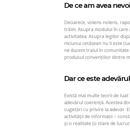
De ce am avea nevoi
Deoarece, volens nolens, rapor
trăim. Asupra modului în care
activitatea. Asupra legilor dup
niciunui cetăţean nu îi este (s
ne ducem traiul în comunitate 
produsul convenţiilor dintre m
Dar ce este adevărul
Există mai multe teorii de luat
adevărul coerenţă. Acestea dou
cugetări cu privire la adevăr.
activităţii de informaţii – cons
şi o realitate (o stare de lucru