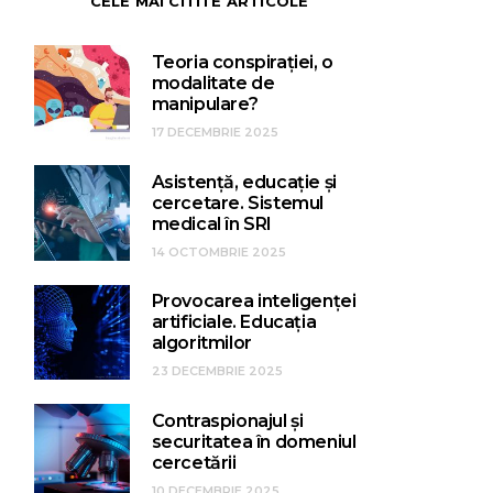
CELE MAI CITITE ARTICOLE
Teoria conspirației, o
modalitate de
manipulare?
17 DECEMBRIE 2025
Asistență, educație și
cercetare. Sistemul
medical în SRI
14 OCTOMBRIE 2025
Provocarea inteligenței
artificiale. Educația
algoritmilor
23 DECEMBRIE 2025
Contraspionajul și
securitatea în domeniul
cercetării
10 DECEMBRIE 2025