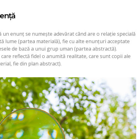
enţă
 că un enunţ se numeşte adevărat când are o relaţie specială
stă lume (partea materială), fie cu alte enunţuri acceptate
esele de bază a unui grup uman (partea abstractă).
care reflectă fidel o anumită realitate, care sunt copii ale
erial, fie din plan abstract).