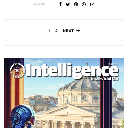
SHARE
Posts
1
2
NEXT
pagination