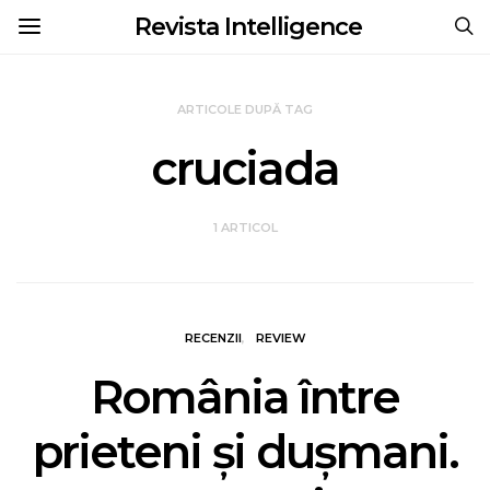
Revista Intelligence
ARTICOLE DUPĂ TAG
cruciada
1 ARTICOL
RECENZII
REVIEW
România între
prieteni și dușmani.