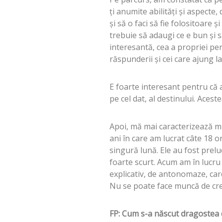
ţi anumite abilităţi şi aspecte,
şi să o faci să fie folositoare ş
trebuie să adaugi ce e bun şi s
interesantă, cea a propriei pe
răspunderii şi cei care ajung l
E foarte interesant pentru că 
pe cel dat, al destinului. Aces
Apoi, mă mai caracterizează m
ani în care am lucrat câte 18 ore
singură lună. Ele au fost prelu
foarte scurt. Acum am în lucru 
explicativ, de antonomaze, care
Nu se poate face muncă de creaţ
FP: Cum s-a născut dragostea