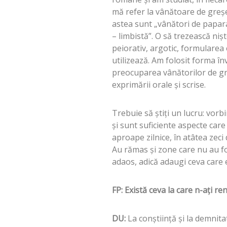
mă refer la vânătoare de greşel
astea sunt „vânători de papara
– limbistă”. O să trezească niş
peiorativ, argotic, formularea
utilizează. Am folosit forma î
preocuparea vânătorilor de gre
exprimării orale şi scrise.
Trebuie să ştiţi un lucru: vorbi
şi sunt suficiente aspecte care
aproape zilnice, în atâtea zeci 
Au rămas şi zone care nu au fo
adaos, adică adaugi ceva care e
FP: Există ceva la care n-aţi ren
DU:
La conştiinţă şi la demnitat