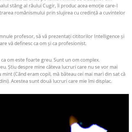
malul stâng al râului Cugir, îi produc acea emoţie care-l
rarea românismului prin slujirea cu credinţă a cuvintelor
nule profesor, să vă prezentaţi cititorilor Intelligence şi
care vă definesc ca om şi ca profesionist.
c ca om este foarte greu. Sunt un om complex.
u. Ştiu despre mine câteva lucruri care nu se vor mai
u mint (Când eram copil, mă băteau cei mai mari din sat că
dini). Acestea sunt două lucruri care mie îmi displac.