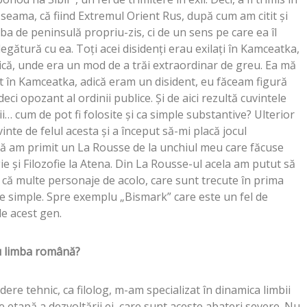
eama, că fiind Extremul Orient Rus, după cum am citit şi
ba de peninsulă propriu-zis, ci de un sens pe care ea îl
legătură cu ea. Toţi acei disidenţi erau exilaţi în Kamceatka,
ă, unde era un mod de a trăi extraordinar de greu. Ea mă
t în Kamceatka, adică eram un disident, eu făceam figură
deci opozant al ordinii publice. Şi de aici rezultă cuvintele
… cum de pot fi folosite şi ca simple substantive? Ulterior
nte de felul acesta şi a început să-mi placă jocul
dă am primit un La Rousse de la unchiul meu care făcuse
ie şi Filozofie la Atena. Din La Rousse-ul acela am putut să
 că multe personaje de acolo, care sunt trecute în prima
nte simple. Spre exemplu „Bismark” care este un fel de
de acest gen.
u limba română?
dere tehnic, ca filolog, m-am specializat în dinamica limbii
e etapă a dezvoltării ei, care sunt aceste abateri severe. Nu