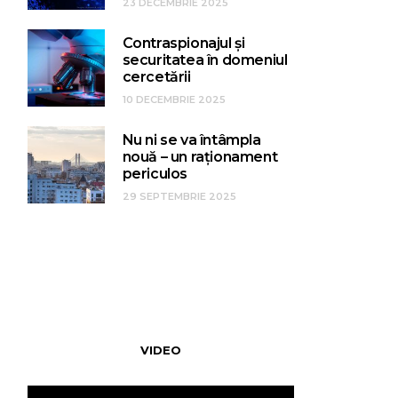
23 DECEMBRIE 2025
Contraspionajul și
securitatea în domeniul
cercetării
10 DECEMBRIE 2025
Nu ni se va întâmpla
nouă – un raționament
periculos
29 SEPTEMBRIE 2025
VIDEO