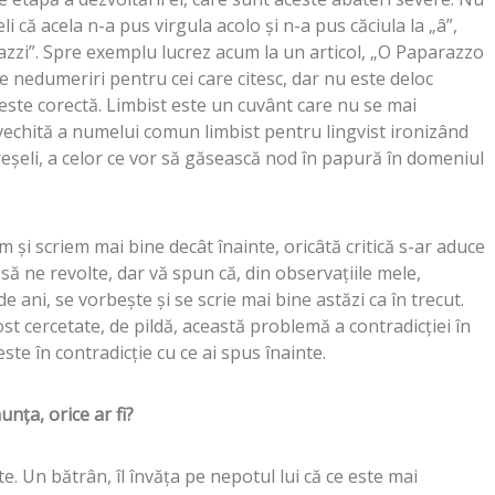
i că acela n-a pus virgula acolo şi n-a pus căciula la „â”,
zzi”. Spre exemplu lucrez acum la un articol, „O Paparazzo
te nedumeriri pentru cei care citesc, dar nu este deloc
 este corectă. Limbist este un cuvânt care nu se mai
nvechită a numelui comun limbist pentru lingvist ironizând
şeli, a celor ce vor să găsească nod în papură în domeniul
m şi scriem mai bine decât înainte, oricâtă critică s-ar aduce
 să ne revolte, dar vă spun că, din observaţiile mele,
de ani, se vorbeşte şi se scrie mai bine astăzi ca în trecut.
st cercetate, de pildă, această problemă a contradicţiei în
ste în contradicţie cu ce ai spus înainte.
unţa, orice ar fi?
e. Un bătrân, îl învăţa pe nepotul lui că ce este mai