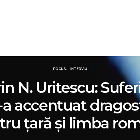
IALE
DOSARE
FOCUS
REVIEW
SMART N
FOCUS
INTERVIU
in N. Uritescu: Sufer
-a accentuat dragos
tru ţară şi limba ro