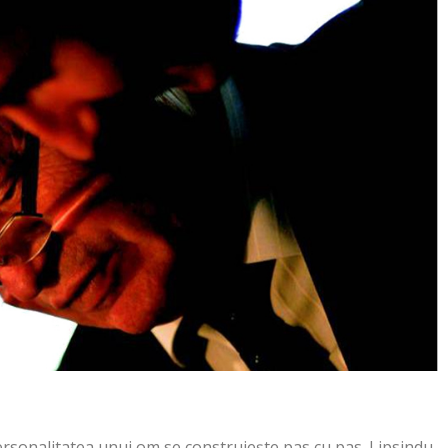
ersonalitatea unui om se construieşte pas cu pas. Lipsindu-