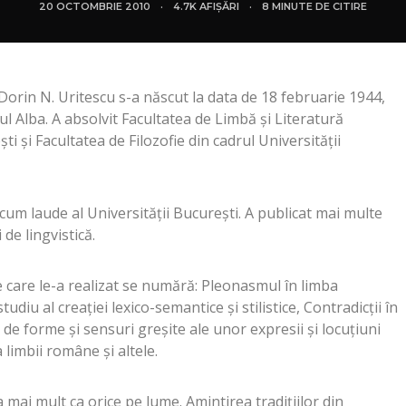
20 OCTOMBRIE 2010
4.7K AFIȘĂRI
8 MINUTE DE CITIRE
Dorin N. Uritescu s-a născut la data de 18 februarie 1944,
ţul Alba. A absolvit Facultatea de Limbă şi Literatură
i şi Facultatea de Filozofie din cadrul Universităţii
cum laude al Universităţii Bucureşti. A publicat mai multe
i de lingvistică.
e care le-a realizat se numără: Pleonasmul în limba
diu al creaţiei lexico-semantice şi stilistice, Contradicţii în
 de forme şi sensuri greşite ale unor expresii şi locuţiuni
limbii române şi altele.
ba mai mult ca orice pe lume. Amintirea tradiţiilor din