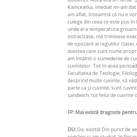
Kamceatka, imediat mi-am dat s
am aflat, înseamnă că nu e vor
culege din ceea ce este pus în 
unde era temperatura groaznic
ostracizase, mă trimisese exac
de opozant al regulilor clasei, 
acestea care sunt nume proprii
am întâlnit o sumedenie de cuvi
cuvintelor. Tot în acea perioa
Facultatea de Teologie, Filolog
desprind multe cuvinte, să văd
parte ca şi cuvinte, sunt cuvi
sandwich, tot felul de cuvinte 
FP: Mai există dragoste pentr
DU:
Da, există! Din punct de ve
române şi am studiat, în fiecar