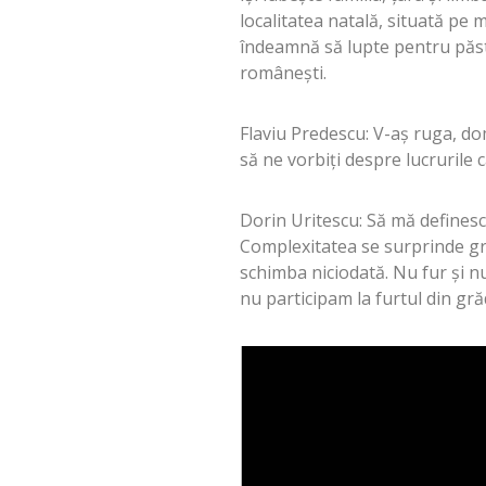
localitatea natală, situată pe 
îndeamnă să lupte pentru păst
româneşti.
Flaviu Predescu: V-aş ruga, dom
să ne vorbiţi despre lucrurile 
Dorin Uritescu: Să mă defines
Complexitatea se surprinde gre
schimba niciodată. Nu fur şi n
nu participam la furtul din gră