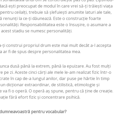
 dacă eşti preocupat de modul în care vrei să-ţi trăieşti viaţa
i pentru ceilalţi, trebuie să şlefuieşti anumite laturi ale tale,
ă renunţi la ce-ţi dăunează. Este o construcţie foarte
rsonalităţi. Responsabilitatea este o însuşire, o asumare a
a acest stadiu se numesc personalităţi.
a-ţi construi propriul drum este mai mult decât a-l accepta
tea ar fi de spus despre personalitatea mea.
unca dusă până la extrem, până la epuizare. Au fost mulţi
 pe zi. Aceste cinci cărţi ale mele le-am realizat fizic într-o
crate în cap de-a lungul anilor, dar puse pe hârtie în timp
un dicţionar extraordinar, de stilistică, etimologie şi
 va fi o operă. O operă aş spune, pentru că ţine de creaţie.
ie fără efort fizic şi concentrare psihică.
 dumneavoastră pentru vocabular?