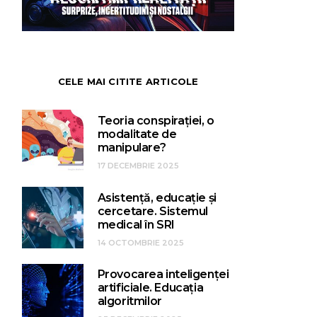
CELE MAI CITITE ARTICOLE
Teoria conspirației, o
modalitate de
manipulare?
17 DECEMBRIE 2025
Asistență, educație și
cercetare. Sistemul
medical în SRI
14 OCTOMBRIE 2025
Provocarea inteligenței
artificiale. Educația
algoritmilor