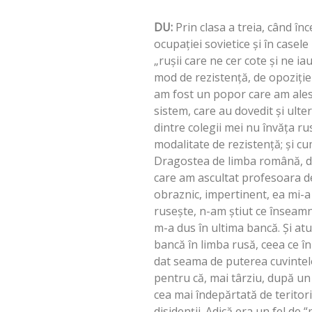
DU:
Prin clasa a treia, când î
ocupaţiei sovietice şi în casele
„ruşii care ne cer cote şi ne i
mod de rezistenţă, de opoziţie 
am fost un popor care am ales di
sistem, care au dovedit şi ulte
dintre colegii mei nu învăţa ru
modalitate de rezistenţă; şi c
Dragostea de limba română, de 
care am ascultat profesoara de
obraznic, impertinent, ea mi-a
ruseşte, n-am ştiut ce înseam
m-a dus în ultima bancă. Şi at
bancă în limba rusă, ceea ce î
dat seama de puterea cuvintelor,
pentru că, mai târziu, după un 
cea mai îndepărtată de teritoriu
disidenţii. Adică era un fel de “