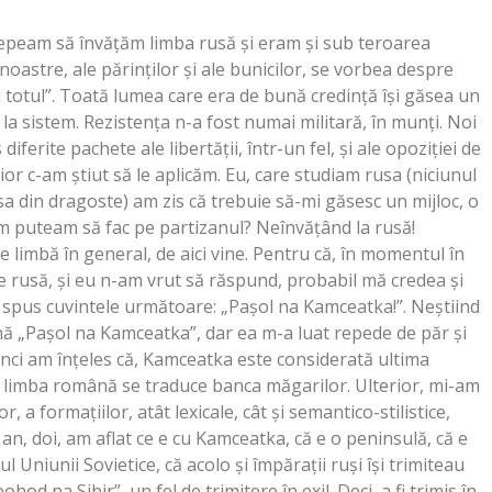
ncepeam să învăţăm limba rusă şi eram şi sub teroarea
 noastre, ale părinţilor şi ale bunicilor, se vorbea despre
au totul”. Toată lumea care era de bună credinţă îşi găsea un
la sistem. Rezistenţa n-a fost numai militară, în munţi. Noi
ferite pachete ale libertăţii, într-un fel, şi ale opoziţiei de
rior c-am ştiut să le aplicăm. Eu, care studiam rusa (niciunul
sa din dragoste) am zis că trebuie să-mi găsesc un mijloc, o
um puteam să fac pe partizanul? Neînvăţând la rusă!
limbă în general, de aici vine. Pentru că, în momentul în
 rusă, şi eu n-am vrut să răspund, probabil mă credea şi
 spus cuvintele următoare: „Paşol na Kamceatka!”. Neştiind
nă „Paşol na Kamceatka”, dar ea m-a luat repede de păr şi
unci am înţeles că, Kamceatka este considerată ultima
n limba română se traduce banca măgarilor. Ulterior, mi-am
 a formaţiilor, atât lexicale, cât şi semantico-stilistice,
an, doi, am aflat ce e cu Kamceatka, că e o peninsulă, că e
l Uniunii Sovietice, că acolo şi împăraţii ruşi îşi trimiteau
pohod na Sibir”, un fel de trimitere în exil. Deci, a fi trimis în