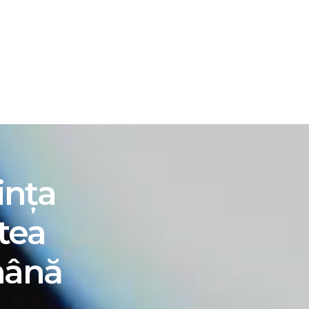
ATION
SRI.RO
inţa
tea
mână