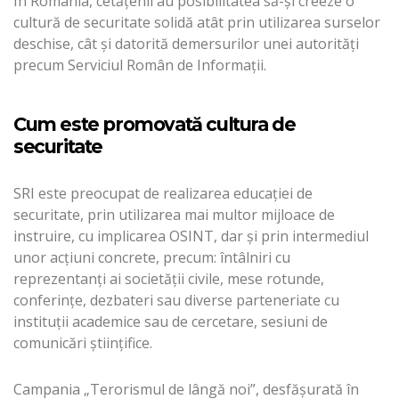
În România, cetățenii au posibilitatea să-și creeze o
cultură de securitate solidă atât prin utilizarea surselor
deschise, cât și datorită demersurilor unei autorități
precum Serviciul Român de Informații.
Cum este promovată cultura de
securitate
SRI este preocupat de realizarea educației de
securitate, prin utilizarea mai multor mijloace de
instruire, cu implicarea OSINT, dar și prin intermediul
unor acțiuni concrete, precum: întâlniri cu
reprezentanți ai societății civile, mese rotunde,
conferințe, dezbateri sau diverse parteneriate cu
instituții academice sau de cercetare, sesiuni de
comunicări științifice.
Campania „Terorismul de lângă noi”, desfăşurată în