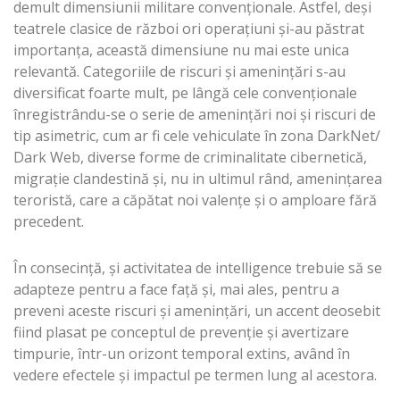
demult dimensiunii militare convenţionale. Astfel, deşi
teatrele clasice de război ori operaţiuni şi-au păstrat
importanţa, această dimensiune nu mai este unica
relevantă. Categoriile de riscuri şi ameninţări s-au
diversificat foarte mult, pe lângă cele convenţionale
înregistrându-se o serie de ameninţări noi şi riscuri de
tip asimetric, cum ar fi cele vehiculate în zona DarkNet/
Dark Web, diverse forme de criminalitate cibernetică,
migraţie clandestină şi, nu in ultimul rând, ameninţarea
teroristă, care a căpătat noi valenţe şi o amploare fără
precedent.
În consecinţă, şi activitatea de intelligence trebuie să se
adapteze pentru a face faţă şi, mai ales, pentru a
preveni aceste riscuri şi ameninţări, un accent deosebit
fiind plasat pe conceptul de prevenţie şi avertizare
timpurie, într-un orizont temporal extins, având în
vedere efectele şi impactul pe termen lung al acestora.