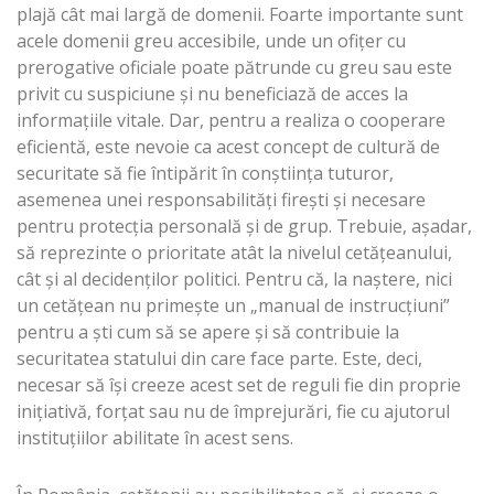
plajă cât mai largă de domenii. Foarte importante sunt
acele domenii greu accesibile, unde un ofiţer cu
prerogative oficiale poate pătrunde cu greu sau este
privit cu suspiciune și nu beneficiază de acces la
informațiile vitale. Dar, pentru a realiza o cooperare
eficientă, este nevoie ca acest concept de cultură de
securitate să fie întipărit în conștiința tuturor,
asemenea unei responsabilități firești și necesare
pentru protecția personală și de grup. Trebuie, așadar,
să reprezinte o prioritate atât la nivelul cetățeanului,
cât și al decidenților politici. Pentru că, la naștere, nici
un cetățean nu primește un „manual de instrucțiuni”
pentru a ști cum să se apere și să contribuie la
securitatea statului din care face parte. Este, deci,
necesar să își creeze acest set de reguli fie din proprie
inițiativă, forțat sau nu de împrejurări, fie cu ajutorul
instituțiilor abilitate în acest sens.