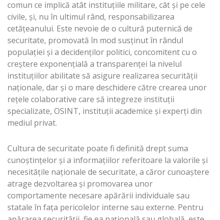
comun ce implică atât instituţiile militare, cât şi pe cele
civile, şi, nu în ultimul rând, responsabilizarea
cetăţeanului. Este nevoie de o cultură puternică de
securitate, promovată în mod susţinut în rândul
populaţiei şi a decidenţilor politici, concomitent cu o
creştere exponenţială a transparenţei la nivelul
instituţiilor abilitate să asigure realizarea securităţii
naţionale, dar și o mare deschidere către crearea unor
rețele colaborative care să integreze instituții
specializate, OSINT, instituții academice și experți din
mediul privat.
Cultura de securitate poate fi definită drept suma
cunoștințelor și a informațiilor referitoare la valorile și
necesitățile naționale de securitate, a căror cunoaștere
atrage dezvoltarea și promovarea unor
comportamente necesare apărării individuale sau
statale în fața pericolelor interne sau externe. Pentru
apărarea securității, fie ea națională sau globală, este