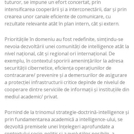
tuturor, se impune un efort concertat, prin
intensificarea cooperării şi a interconectării, dar şi prin
crearea unor canale eficiente de comunicare, cu
rezultate relevante atât în plan intern, cât şi extern.
Priorităţile în domeniu au fost redefinite, simţindu-se
nevoia dezvoltării unei comunităţi de intelligence atât la
nivel naţional, cât şi regional ori internaţional. De
exemplu, în contextul sporirii ameninţărilor la adresa
securităţii cibernetice, eficienţa operaţiunilor de
contracarare/ prevenire şi a demersurilor de asigurare
a protecţiei infrastructurii critice depinde de nivelul de
cooperare dintre serviciile de informaţii şi instituţiile din
mediul academic/ privat.
Pornind de la trinomul strategie-doctrină-intelligence şi
prin fundamentarea academică a intelligence-ului, se
dezvoltă premisele unei înţelegeri aprofundate a
contextului socio-politic şi a evoluţiilor posibile, a