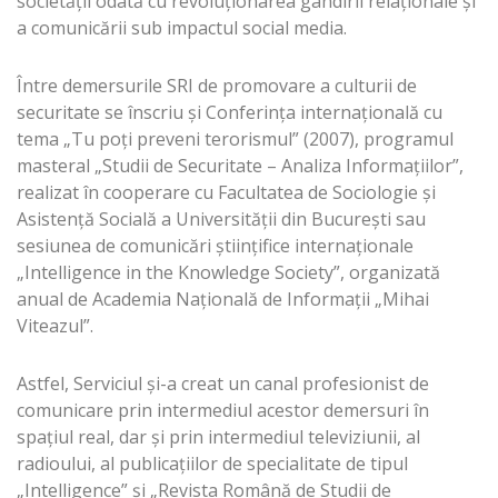
societăţii odată cu revoluţionarea gândirii relaţionale şi
a comunicării sub impactul social media.
Între demersurile SRI de promovare a culturii de
securitate se înscriu şi Conferinţa internaţională cu
tema „Tu poţi preveni terorismul” (2007), programul
masteral „Studii de Securitate – Analiza Informaţiilor”,
realizat în cooperare cu Facultatea de Sociologie şi
Asistenţă Socială a Universităţii din Bucureşti sau
sesiunea de comunicări științifice internaționale
„Intelligence in the Knowledge Society”, organizată
anual de Academia Națională de Informații „Mihai
Viteazul”.
Astfel, Serviciul și-a creat un canal profesionist de
comunicare prin intermediul acestor demersuri în
spațiul real, dar și prin intermediul televiziunii, al
radioului, al publicațiilor de specialitate de tipul
„Intelligence” şi „Revista Română de Studii de