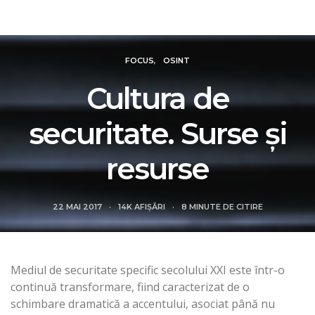
Revista Intelligence
FOCUS
OSINT
Cultura de
securitate. Surse şi
resurse
22 MAI 2017
14K AFIȘĂRI
8 MINUTE DE CITIRE
Mediul de securitate specific secolului XXI este într-o
continuă transformare, fiind caracterizat de o
schimbare dramatică a accentului, asociat până nu