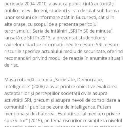
perioada 2004-2010, a avut ca public-ţintă autorităţi
publice, elevi, liceeni, studenţi şi s-a derulat sub forma
unor sesiuni de informare atât în Bucureşti, cât şi în
alte oraşe, cu scopul de a prezenta pericolul
terorismului. Seria de întâlniri „SRI în 50 de minute”,
lansată de SRI în 2013, a prezentat studenților și
cadrelor didactice informaţii inedite despre SRI, despre
riscurile specifice actualului mediu de securitate, oferind
recomandări privind modul de reacţie în anumite situaţii
de risc.
Masa rotundă cu tema „Societate, Democraţie,
Intelligence” (2008) a avut printre obiective evaluarea
aşteptărilor şi percepţiilor societăţii civile asupra
activităţii SRI, precum şi asupra nevoii de consolidare a
comunicării publice pe zona de intelligence. Putem
menţiona şi dezbaterea „Evoluţii social media: o privire
spre viitor” (2015), pe tema riscurilor resimţite la nivelul