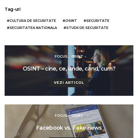
Tag-uri
CULTURA DE SECURITATE
OSINT
SECURITATE
SECURITATEA NATIONALA
STUDII DE SECURITATE
FOCUS
OSINT
OSINT – cine, ce, unde, când, cum?
VEZI ARTICOL
FOCUS
OSINT
Facebook vs. Fake news