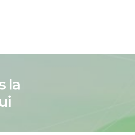
ATION
SRI.RO
 la
ui