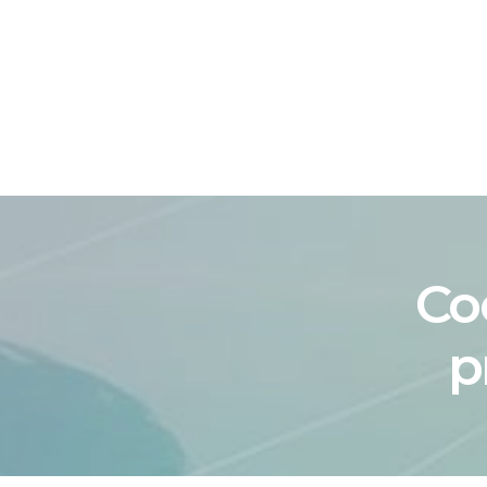
ACASĂ
EDITOR
Co
p