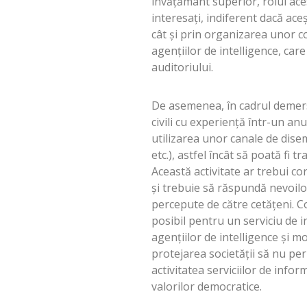
învățământ superior, rolul aces
interesați, indiferent dacă ac
cât și prin organizarea unor c
agențiilor de intelligence, car
auditoriului.
De asemenea, în cadrul demers
civili cu experiență într-un an
utilizarea unor canale de disem
etc.), astfel încât să poată fi 
Această activitate ar trebui c
şi trebuie să răspundă nevoilor
percepute de către cetăţeni. C
posibil pentru un serviciu de in
agențiilor de intelligence și m
protejarea societății să nu per
activitatea serviciilor de infor
valorilor democratice.