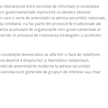
interacțiune între serviciile de informații și societatea
le non-guvernamentale reprezintă un demers absolut
în care o serie de ameninţări la adresa securităţii naţionale,
aţa cotidiană, nu fac parte din provocările tradiţionale ale
erienţa acumulată de organizațiile non-guvernamentale ar
eneriat, în procesul de creionarea strategiilor şi politicilor
în societăţile democratice se află într-o fază de redefinire,
ea deplină a drepturilor şi libertăţilor cetăţeneşti,
ății de ameninţările moderne la adresa securităţii
d acestea sunt generate de grupuri de interese sau chiar