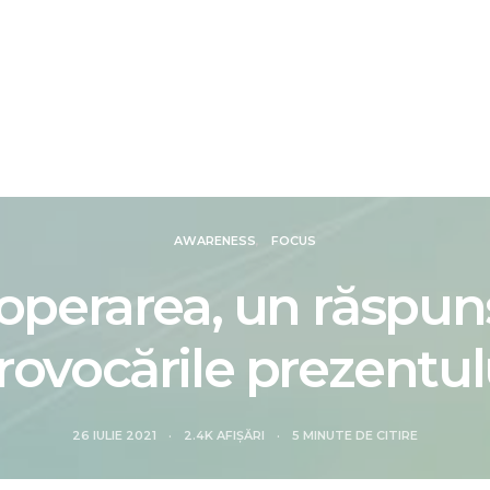
IALE
DOSARE
FOCUS
REVIEW
SMART N
AWARENESS
FOCUS
operarea, un răspuns
rovocările prezentul
26 IULIE 2021
2.4K AFIȘĂRI
5 MINUTE DE CITIRE