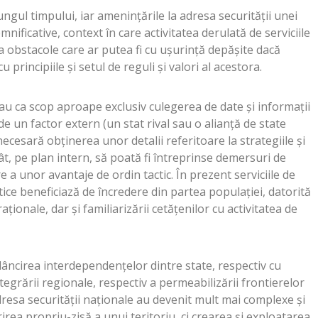
ngul timpului, iar amenințările la adresa securității unei
nificative, context în care activitatea derulată de serviciile
 obstacole care ar putea fi cu ușurință depășite dacă
cu principiile și setul de reguli și valori al acestora.
veau ca scop aproape exclusiv culegerea de date și informații
de un factor extern (un stat rival sau o alianță de state
necesară obținerea unor detalii referitoare la strategiile şi
cât, pe plan intern, să poată fi întreprinse demersuri de
e a unor avantaje de ordin tactic. În prezent serviciile de
ice beneficiază de încredere din partea populaţiei, datorită
ţionale, dar şi familiarizării cetăţenilor cu activitatea de
adâncirea interdependențelor dintre state, respectiv cu
ntegrării regionale, respectiv a permeabilizării frontierelor
dresa securității naționale au devenit mult mai complexe și
rea propriu-zisă a unui teritoriu, ci crearea și exploatarea