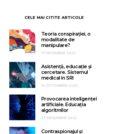
CELE MAI CITITE ARTICOLE
Teoria conspirației, o
modalitate de
manipulare?
17 DECEMBRIE 2025
Asistență, educație și
cercetare. Sistemul
medical în SRI
14 OCTOMBRIE 2025
Provocarea inteligenței
artificiale. Educația
algoritmilor
23 DECEMBRIE 2025
Contraspionajul și