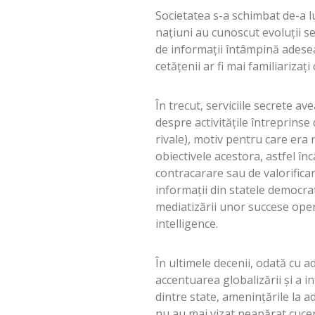
Societatea s-a schimbat de-a lu
națiuni au cunoscut evoluții sem
de informații întâmpină adesea
cetățenii ar fi mai familiarizați 
În trecut, serviciile secrete a
despre activitățile întreprinse 
rivale), motiv pentru care era 
obiectivele acestora, astfel în
contracarare sau de valorificar
informaţii din statele democrat
mediatizării unor succese opera
intelligence.
În ultimele decenii, odată cu 
accentuarea globalizării și a i
dintre state, amenințările la a
nu au mai vizat neapărat cuceri