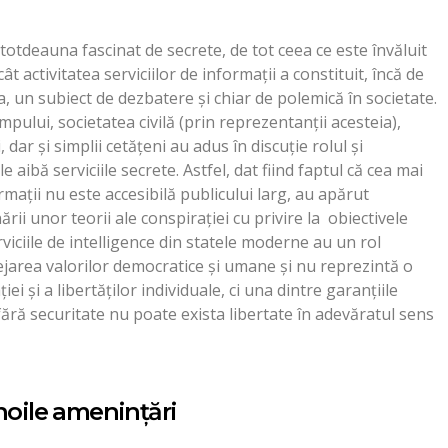
totdeauna fascinat de secrete, de tot ceea ce este învăluit
ât activitatea serviciilor de informații a constituit, încă de
a, un subiect de dezbatere și chiar de polemică în societate.
mpului, societatea civilă (prin reprezentanții acesteia),
, dar și simplii cetățeni au adus în discuție rolul și
le aibă serviciile secrete. Astfel, dat fiind faptul că cea mai
ormații nu este accesibilă publicului larg, au apărut
rii unor teorii ale conspirației cu privire la obiectivele
viciile de intelligence din statele moderne au un rol
jarea valorilor democratice și umane și nu reprezintă o
i și a libertăților individuale, ci una dintre garanțiile
fără securitate nu poate exista libertate în adevăratul sens
noile amenințări