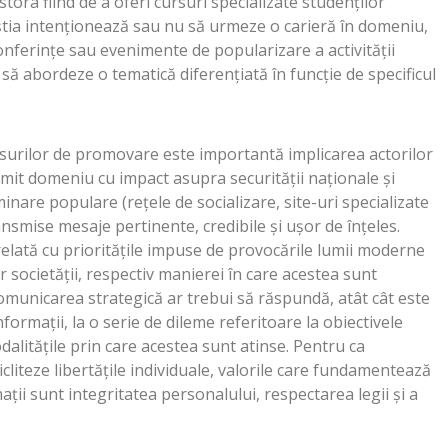
tora fiind de a oferi cursuri specializate studenților
eștia intenționează sau nu să urmeze o carieră în domeniu,
onferințe sau evenimente de popularizare a activității
e să abordeze o tematică diferențiată în funcție de specificul
urilor de promovare este importantă implicarea actorilor
umit domeniu cu impact asupra securității naționale şi
inare populare (reţele de socializare, site-uri specializate
transmise mesaje pertinente, credibile și ușor de înțeles.
orelată cu prioritățile impuse de provocările lumii moderne
 societății, respectiv manierei în care acestea sunt
omunicarea strategică ar trebui să răspundă, atât cât este
formații, la o serie de dileme referitoare la obiectivele
odalitățile prin care acestea sunt atinse. Pentru ca
icliteze libertățile individuale, valorile care fundamentează
mații sunt integritatea personalului, respectarea legii și a