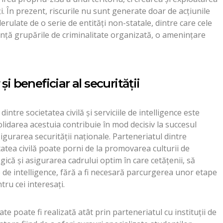
ți. În prezent, riscurile nu sunt generate doar de acțiunile
 derulate de o serie de entități non-statale, dintre care cele
nță grupările de criminalitate organizată, o amenințare
și beneficiar al securității
dintre societatea civilă și serviciile de intelligence este
lidarea acestuia contribuie în mod decisiv la succesul
sigurarea securității naționale. Parteneriatul dintre
etatea civilă poate porni de la promovarea culturii de
ică și asigurarea cadrului optim în care cetățenii, să
e de intelligence, fără a fi necesară parcurgerea unor etape
tru cei interesați.
te poate fi realizată atât prin parteneriatul cu instituții de