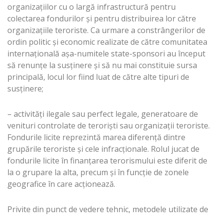
organizaţiilor cu o largă infrastructură pentru
colectarea fondurilor şi pentru distribuirea lor către
organizaţiile teroriste. Ca urmare a constrângerilor de
ordin politic şi economic realizate de către comunitatea
internaţională aşa-numitele state-sponsori au început
să renunţe la susţinere şi să nu mai constituie sursa
principală, locul lor fiind luat de către alte tipuri de
susţinere;
– activităţi ilegale sau perfect legale, generatoare de
venituri controlate de terorişti sau organizaţii teroriste.
Fondurile licite reprezintă marea diferenţă dintre
grupările teroriste şi cele infracţionale. Rolul jucat de
fondurile licite în finanţarea terorismului este diferit de
la o grupare la alta, precum şi în funcţie de zonele
geografice în care acţionează.
Privite din punct de vedere tehnic, metodele utilizate de