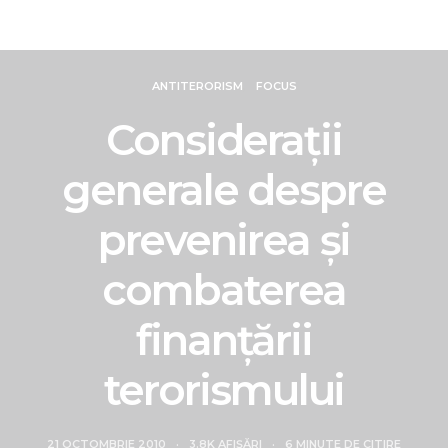
Revista Intelligence
ANTITERORISM
FOCUS
Consideraţii
generale despre
prevenirea şi
combaterea
finanţării
terorismului
21 OCTOMBRIE 2010
3.8K AFIȘĂRI
6 MINUTE DE CITIRE