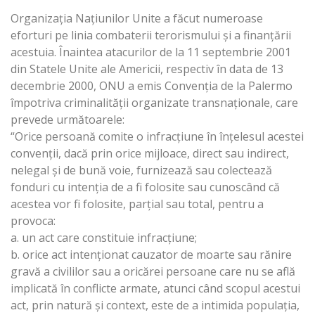
Organizaţia Naţiunilor Unite a făcut numeroase
eforturi pe linia combaterii terorismului şi a finanţării
acestuia. Înaintea atacurilor de la 11 septembrie 2001
din Statele Unite ale Americii, respectiv în data de 13
decembrie 2000, ONU a emis Convenţia de la Palermo
împotriva criminalităţii organizate transnaţionale, care
prevede următoarele:
“Orice persoană comite o infracţiune în înţelesul acestei
convenţii, dacă prin orice mijloace, direct sau indirect,
nelegal şi de bună voie, furnizează sau colectează
fonduri cu intenţia de a fi folosite sau cunoscând că
acestea vor fi folosite, parţial sau total, pentru a
provoca:
a. un act care constituie infracţiune;
b. orice act intenţionat cauzator de moarte sau rănire
gravă a civililor sau a oricărei persoane care nu se află
implicată în conflicte armate, atunci când scopul acestui
act, prin natură şi context, este de a intimida populaţia,