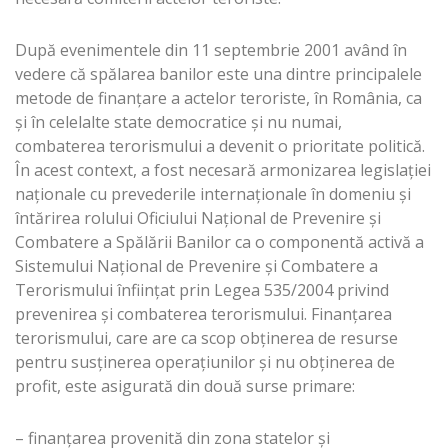
După evenimentele din 11 septembrie 2001 având în
vedere că spălarea banilor este una dintre principalele
metode de finanţare a actelor teroriste, în România, ca
şi în celelalte state democratice şi nu numai,
combaterea terorismului a devenit o prioritate politică.
În acest context, a fost necesară armonizarea legislaţiei
naţionale cu prevederile internaţionale în domeniu şi
întărirea rolului Oficiului Naţional de Prevenire şi
Combatere a Spălării Banilor ca o componentă activă a
Sistemului Naţional de Prevenire şi Combatere a
Terorismului înfiinţat prin Legea 535/2004 privind
prevenirea şi combaterea terorismului. Finanţarea
terorismului, care are ca scop obţinerea de resurse
pentru susţinerea operaţiunilor şi nu obţinerea de
profit, este asigurată din două surse primare:
– finanţarea provenită din zona statelor şi