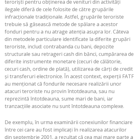
terorişti pentru obţinerea de venituri din activităţi
ilegale diferă de cele folosite de către grupările
infracţionale tradiţionale. Astfel, grupările teroriste
trebuie să găsească metode de spălare a acestor
fonduri pentru a nu atrage atenţia asupra lor. Câteva
din metodele particulare identificate la diferite grupări
teroriste, includ: contrabanda cu bani, depozite
structurale sau retrageri cash din bănci, cumpărarea de
diferite instrumente monetare (cecuri de călătorie,
cecuri cash, ordine de plată), utilizarea de cărţi de credit
şi transferuri electronice. În acest context, experţii FATF
au menţionat că fondurile necesare realizării unor
atacuri teroriste nu provin întotdeauna, sau nu
reprezintă întotdeauna, sume mari de bani, iar
tranzacţiile asociate nu sunt întotdeauna complexe.
De exemplu, în urma examinării conexiunilor financiare
între cei care au fost implicaţi în realizarea atacurilor
din septembrie 2001, a rezultat că cea mai mare parte a