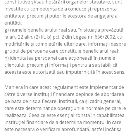
constitutive şi/sau hotărârii organelor statutare, sunt
investite cu competenţa de a conduce şi reprezenta
entitatea, precum şi puterile acestora de angajare a
entităţii;
g) numele beneficiarului real sau, în situaţia prevăzută
la art. 22 alin. (2) lit. b) pct. 2 din Legea nr. 656/2002, cu
modificările şi completările ulterioare, informaţii despre
grupul de persoane care constituie beneficiarul real;
h) identitatea persoanei care acţionează în numele
clientului, precum şi informaţii pentru a se stabili că
aceasta este autorizată sau împuternicită în acest sens.
Maniera în care acest regulament este implementat de
către diverse instituţii financiare depinde de abordarea
pe bază de risc a fiecărei instituţii, ca şi cadru general,
care este determinat de operaţiunile normale pe care le
realizează. Ceea ce este esenţial constă în capabilitatea
instituţiei financiare de a determina momentul în care
este necesară o verificare aprofundată, astfel încât să