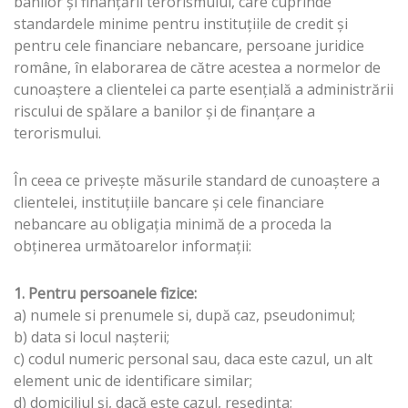
banilor şi finanţării terorismului, care cuprinde
standardele minime pentru instituţiile de credit şi
pentru cele financiare nebancare, persoane juridice
române, în elaborarea de către acestea a normelor de
cunoaştere a clientelei ca parte esenţială a administrării
riscului de spălare a banilor şi de finanţare a
terorismului.
În ceea ce priveşte măsurile standard de cunoaştere a
clientelei, instituţiile bancare şi cele financiare
nebancare au obligaţia minimă de a proceda la
obţinerea următoarelor informaţii:
1. Pentru persoanele fizice:
a) numele si prenumele si, după caz, pseudonimul;
b) data si locul naşterii;
c) codul numeric personal sau, daca este cazul, un alt
element unic de identificare similar;
d) domiciliul şi, dacă este cazul, reşedinţa;