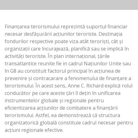
Finanţarea terorismului reprezintă suportul financiar
necesar desfăşurării acţiunilor teroriste. Destinaţia
fondurilor respective poate viza atât terorişti, cât şi
organizaţii care încurajează, planifică sau se implică în
activităţi teroriste. În plan internaţional, ţările
transatlantice reunite fie in cadrul Naţiunilor Unite sau
în G8 au constituit factorul principal în acţiunea de
prevenire şi contracarare a fenomenului de finanţare a
terorismului. În acest sens, Anne C. Richard explică rolul
conducător pe care aceste ţări îl deţin în unificarea
instrumentelor globale şi regionale pentru
eficientizarea acţiunilor de combatere a finanţării
terorismului. Astfel, ea demonstrează că structura
organizatorică globală constituie cadrul necesar pentru
acţiuni regionale efective.