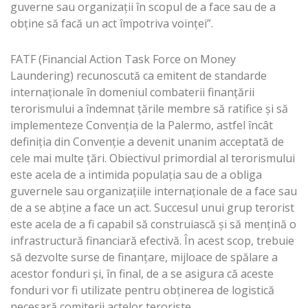
guverne sau organizaţii în scopul de a face sau de a
obţine să facă un act împotriva voinţei”.
FATF (Financial Action Task Force on Money
Laundering) recunoscută ca emitent de standarde
internaţionale în domeniul combaterii finanţării
terorismului a îndemnat ţările membre să ratifice şi să
implementeze Convenţia de la Palermo, astfel încât
definiţia din Convenţie a devenit unanim acceptată de
cele mai multe ţări. Obiectivul primordial al terorismului
este acela de a intimida populaţia sau de a obliga
guvernele sau organizaţiile internaţionale de a face sau
de a se abţine a face un act. Succesul unui grup terorist
este acela de a fi capabil să construiască şi să menţină o
infrastructură financiară efectivă. În acest scop, trebuie
să dezvolte surse de finanţare, mijloace de spălare a
acestor fonduri şi, în final, de a se asigura că aceste
fonduri vor fi utilizate pentru obţinerea de logistică
necesară comiterii actelor teroriste.