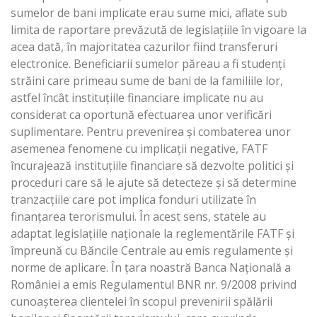
sumelor de bani implicate erau sume mici, aflate sub
limita de raportare prevăzută de legislaţiile în vigoare la
acea dată, în majoritatea cazurilor fiind transferuri
electronice. Beneficiarii sumelor păreau a fi studenţi
străini care primeau sume de bani de la familiile lor,
astfel încât instituţiile financiare implicate nu au
considerat ca oportună efectuarea unor verificări
suplimentare. Pentru prevenirea şi combaterea unor
asemenea fenomene cu implicaţii negative, FATF
încurajează instituţiile financiare să dezvolte politici şi
proceduri care să le ajute să detecteze şi să determine
tranzacţiile care pot implica fonduri utilizate în
finanţarea terorismului. În acest sens, statele au
adaptat legislaţiile naţionale la reglementările FATF şi
împreună cu Băncile Centrale au emis regulamente şi
norme de aplicare. În ţara noastră Banca Naţională a
României a emis Regulamentul BNR nr. 9/2008 privind
cunoaşterea clientelei în scopul prevenirii spălării