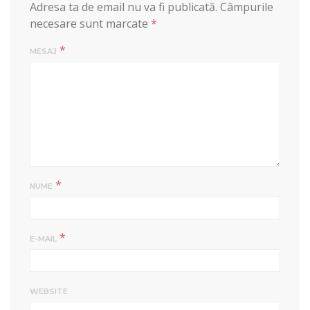
Adresa ta de email nu va fi publicată.
Câmpurile
necesare sunt marcate
*
*
MESAJ
*
NUME
*
E-MAIL
WEBSITE