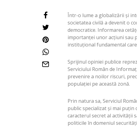
Într-o lume a globalizării și 
societatea civilă a devenit o c
democratice. Informarea cetățea
importanței unor acțiuni sau p
instituțional fundamental car
Sprijinul opiniei publice repre
Serviciului Român de Informați
prevenire a noilor riscuri, pre
populației pe această zonă.
Prin natura sa, Serviciul Româ
public specializat și mai puțin
caracterul secret al activității 
politicile în domeniul securități