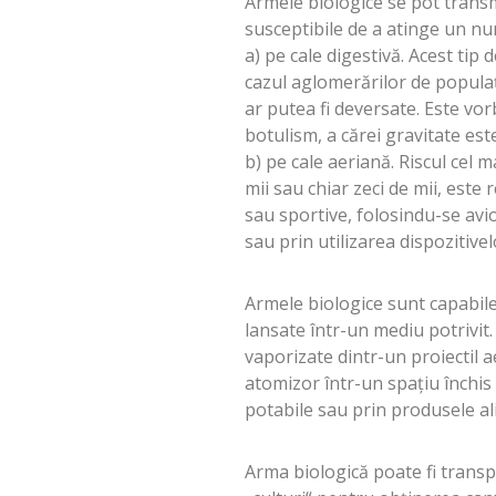
Armele biologice se pot transm
susceptibile de a atinge un n
a) pe cale digestivă. Acest tip
cazul aglomerărilor de populaț
ar putea fi deversate. Este vor
botulism, a cărei gravitate este
b) pe cale aeriană. Riscul ce
mii sau chiar zeci de mii, este
sau sportive, folosindu-se avio
sau prin utilizarea dispozitivel
Armele biologice sunt capabile 
lansate într-un mediu potrivit.
vaporizate dintr-un proiectil 
atomizor într-un spațiu închis 
potabile sau prin produsele a
Arma biologică poate fi transpor