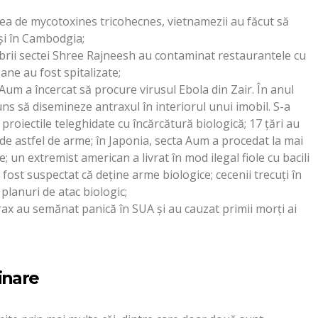
area de mycotoxines tricohecnes, vietnamezii au făcut să
și în Cambodgia;
rii sectei Shree Rajneesh au contaminat restaurantele cu
ane au fost spitalizate;
um a încercat să procure virusul Ebola din Zair. În anul
ns să disemineze antraxul în interiorul unui imobil. S-a
roiectile teleghidate cu încărcătură biologică; 17 țări au
 de astfel de arme; în Japonia, secta Aum a procedat la mai
 un extremist american a livrat în mod ilegal fiole cu bacili
fost suspectat că deține arme biologice; cecenii trecuți în
lanuri de atac biologic;
trax au semănat panică în SUA și au cauzat primii morți ai
inare