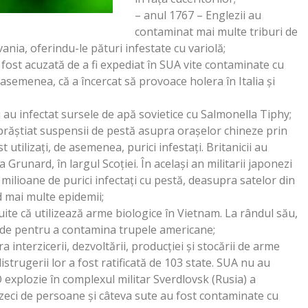
– anul 1767 – Englezii au
contaminat mai multe triburi de
vania, oferindu-le pături infestate cu variolă;
fost acuzată de a fi expediat în SUA vite contaminate cu
asemenea, că a încercat să provoace holera în Italia și
i au infectat sursele de apă sovietice cu Salmonella Tiphy;
prăștiat suspensii de pestă asupra orașelor chineze prin
utilizați, de asemenea, purici infestați. Britanicii au
Grunard, în largul Scoției. În același an militarii japonezi
milioane de purici infectați cu pestă, deasupra satelor din
 mai multe epidemii;
ite că utilizează arme biologice în Vietnam. La rândul său,
tode pentru a contamina trupele americane;
interzicerii, dezvoltării, producției și stocării de arme
istrugerii lor a fost ratificată de 103 state. SUA nu au
 explozie în complexul militar Sverdlovsk (Rusia) a
eci de persoane și câteva sute au fost contaminate cu