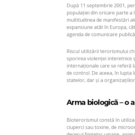
După 11 septembrie 2001, peri
populației din oricare parte a 
multitudinea de manifestări ale
expansiune atât în Europa, cât 
agenda de comunicare publică 
Riscul utilizării terorismului c
sporirea violenței interetnice ș
internaționale care se referă 
de control. De aceea, în lupta
statelor, dar și a organizații
Arma biologică – o 
Bioterorismul constă în utiliza
ciuperci sau toxine, de microo
decesul ființelor umane, animal