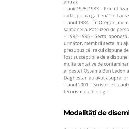
antrax;
– anii 1975-1983 – Prin utiliz
cadă „ploaia galbenă“ în Laos 
– anul 1984 – În Oregon, memb
salmonella. Patruzeci de perso
– 1992-1995 – Secta japoneză A
următor, membrii sectei au aju
presupus că Irakul dispune de p
fost susceptibile de a dispune
multe tentative de contaminare;
ai pestei. Ossama Ben Laden a 
Daghestan au avut asupra lor p
– anul 2001 – Scrisorile cu an
terorismului biologic.
Modalități de disem