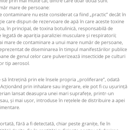
ite prin mai multe căi, dintre care doar două sunt
umăr mare de persoane:
 de contaminare nu este considerat ca fiind „practic” decât în
ie care dispun de rezervoare de apă în care aceste toxine
ba, în principal, de toxina botulinică, responsabilă de
 legată de apariția paraliziei musculare și respiratorii;
l mai mare de contaminare a unui mare număr de persoane,
 reprezentat de diseminarea în timpul manifestărilor publice
ane de genul celor care pulverizează insecticide pe culturi
or tip aerosol.
să întrețină prin ele însele propria „proliferare”, odată
 Acționând prin inhalare sau ingerare, ele pot fi cu ușurință
aerian lansat deasupra unei mari suprafețe, printr-un
sau, și mai ușor, introduse în rețelele de distribuire a apei
limentare.
tată, fără a fi detectată, chiar peste granițe, fie în