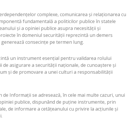
interdependențelor complexe, comunicarea și relaționarea cu
omponentă fundamentală a politicilor publice în statele
nului și a opiniei publice asupra necesității și
roiecte în domeniul securității reprezintă un demers
e generează consecințe pe termen lung.
zintă un instrument esențial pentru validarea rolului
i de asigurare a securității naționale, de cunoaștere și
cum și de promovare a unei culturi a responsabilității
n de Informații se adresează, în cele mai multe cazuri, unui
 opiniei publice, dispunând de puține instrumente, prin
sale, de informare a cetățeanului cu privire la acțiunile și
i.