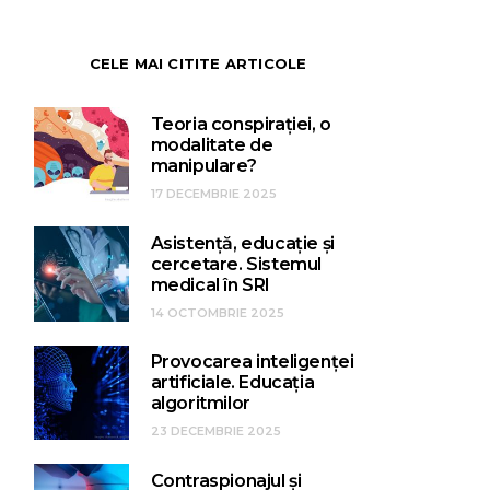
CELE MAI CITITE ARTICOLE
Teoria conspirației, o
modalitate de
manipulare?
17 DECEMBRIE 2025
Asistență, educație și
cercetare. Sistemul
medical în SRI
14 OCTOMBRIE 2025
Provocarea inteligenței
artificiale. Educația
algoritmilor
23 DECEMBRIE 2025
Contraspionajul și