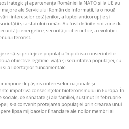
geostrategic și apartenența României la NATO și la UE au
r majore ale Serviciului Român de Informații, la o nouă
ării intereselor cetățenilor, a luptei anticorupție și
ocietății și a statului român. Au fost definite noi zone de
securității energetice, securității cibernetice, a evoluției
nului terorist.
ajeze să-și protejeze populația împotriva consecințelor
ouă obiective legitime: viața și securitatea populației, cu
 și a libertăților fundamentale.
ilor impune depășirea intereselor naționale și
ente împotriva consecințelor bioterorismului în Europa. În
ociale, de sănătate și ale familiei, susținut în februarie
opei, s-a convenit protejarea populației prin crearea unui
ere lipsa mijloacelor financiare ale noilor membri ai