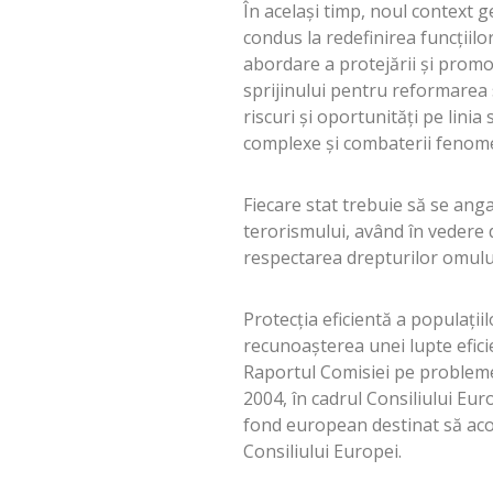
În același timp, noul context 
condus la redefinirea funcțiilo
abordare a protejării și promov
sprijinului pentru reformarea s
riscuri și oportunități pe linia 
complexe și combaterii fenome
Fiecare stat trebuie să se ang
terorismului, având în vedere d
respectarea drepturilor omului
Protecția eficientă a populați
recunoașterea unei lupte efici
Raportul Comisiei pe probleme s
2004, în cadrul Consiliului Eur
fond european destinat să acop
Consiliului Europei.