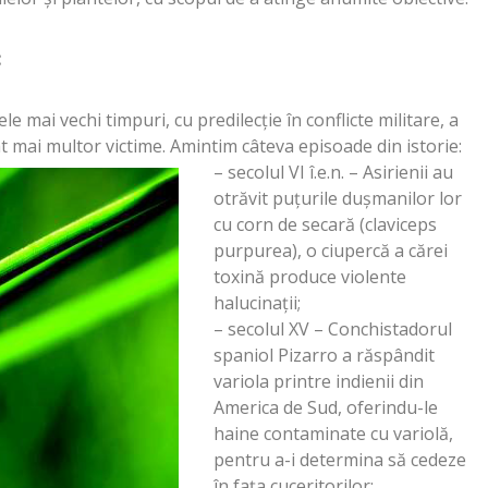
:
le mai vechi timpuri, cu predilecție în conflicte militare, a
 mai multor victime. Amintim câteva episoade din istorie:
– secolul VI î.e.n. – Asirienii au
otrăvit puțurile dușmanilor lor
cu corn de secară (claviceps
purpurea), o ciupercă a cărei
toxină produce violente
halucinații;
– secolul XV – Conchistadorul
spaniol Pizarro a răspândit
variola printre indienii din
America de Sud, oferindu-le
haine contaminate cu variolă,
pentru a-i determina să cedeze
în fața cuceritorilor;