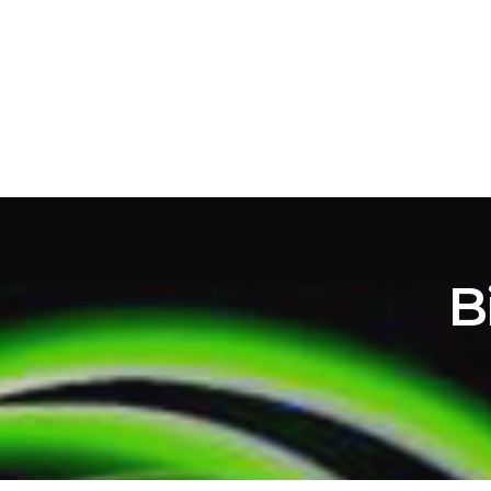
ACASĂ
EDITOR
B