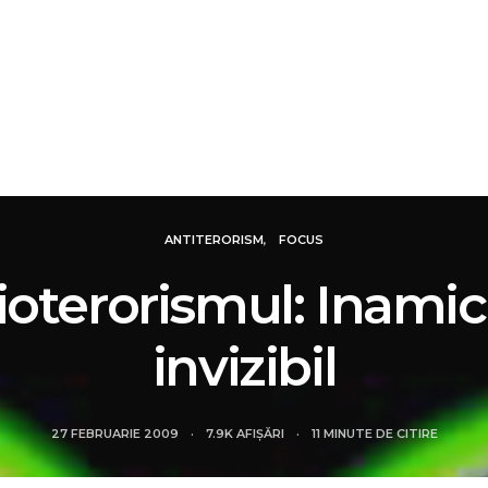
IALE
DOSARE
FOCUS
REVIEW
SMART N
ANTITERORISM
FOCUS
ioterorismul: Inamic
invizibil
27 FEBRUARIE 2009
7.9K AFIȘĂRI
11 MINUTE DE CITIRE