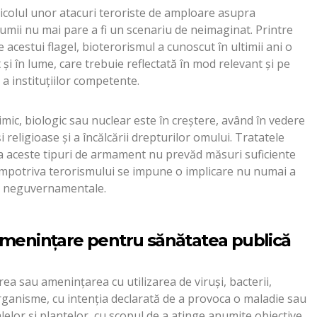
colul unor atacuri teroriste de amploare asupra
lumii nu mai pare a fi un scenariu de neimaginat. Printre
 acestui flagel, bioterorismul a cunoscut în ultimii ani o
și în lume, care trebuie reflectată în mod relevant și pe
a instituțiilor competente.
himic, biologic sau nuclear este în creștere, având în vedere
i religioase și a încălcării drepturilor omului. Tratatele
la aceste tipuri de armament nu prevăd măsuri suficiente
 împotriva terorismului se impune o implicare nu numai a
lor neguvernamentale.
amenințare pentru sănătatea publică
rea sau amenințarea cu utilizarea de viruși, bacterii,
rganisme, cu intenția declarată de a provoca o maladie sau
elor și plantelor, cu scopul de a atinge anumite obiective.