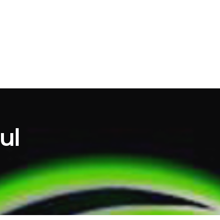
ATION
SRI.RO
ul