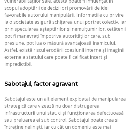
vulnerabilităţilor sale, acesta poate fi influenţat în
scopul adoptării de decizii ori promovării de idei
favorabile autorului manipulării. Informaţiile cu privire
la o societate asigură schiţarea unui portret colectiv, iar
prin specularea aşteptărilor şi nemulţumirilor, cetăţenii
pot fi manevraţi împotriva autorităţilor care, sub
presiune, pot lua o măsură avantajoasă inamicului.
Astfel, există riscul erodării coeziunii interne şi imaginii
externe a statului care poate fi calificat incert şi
impredictibil.
Sabotajul, factor agravant
Sabotajul este un alt element exploatat de manipularea
strategică care vizează nu doar distrugerea
infrastructurii unui stat, ci şi funcţionarea defectuoasă
sau preluarea ei sub control. Sabotajul poate crea şi
întreţine nelinişti, iar cu cât un domeniu este mai