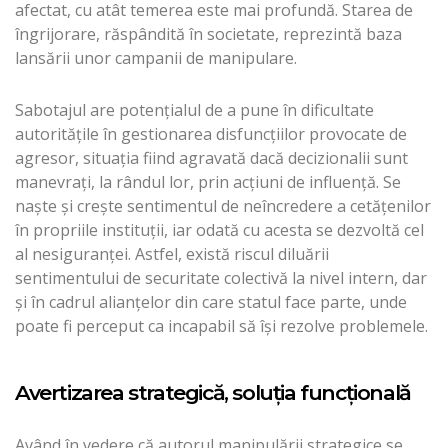
afectat, cu atât temerea este mai profundă. Starea de
îngrijorare, răspândită în societate, reprezintă baza
lansării unor campanii de manipulare.
Sabotajul are potenţialul de a pune în dificultate
autorităţile în gestionarea disfuncţiilor provocate de
agresor, situaţia fiind agravată dacă decizionalii sunt
manevraţi, la rândul lor, prin acţiuni de influenţă. Se
naşte şi creşte sentimentul de neîncredere a cetăţenilor
în propriile instituţii, iar odată cu acesta se dezvoltă cel
al nesiguranţei. Astfel, există riscul diluării
sentimentului de securitate colectivă la nivel intern, dar
şi în cadrul alianţelor din care statul face parte, unde
poate fi perceput ca incapabil să îşi rezolve problemele.
Avertizarea strategică, soluţia funcţională
Având în vedere că autorul manipulării strategice se