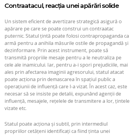
Contraatacul, reacţia unei apărări solide
Un sistem eficient de avertizare strategică asigură o
apărare pe care se poate construi un contraatac
puternic. Statul ţintă poate folosi contrapropaganda ca
armă pentru a anihila măsurile ostile de propagandă şi
dezinformare. Prin acest instrument, poate să
transmită propriile mesaje pentru a le neutraliza pe
cele ale inamicului. Iar, pentru a-i spori prejudiciile, mai
ales prin afectarea imaginii agresorului, statul atacat
poate acţiona prin demascarea în spaţiul public a
operaţiunii de influenţă care l-a vizat. În acest caz, este
necesar să se insiste pe detalii, expunând agenţii de
influenţă, mesajele, reţelele de transmitere a lor, ţintele
vizate etc.
Statul poate acţiona şi subtil, prin intermediul
propriilor cetăţeni identificaţi ca fiind ţinta unei