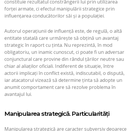
constituie rezultatul constrângerii lui prin utilizarea
forţei armate, ci efectul manipulării strategice prin
influenţarea conducătorilor săi şi a populaţiei.
Autorul operaţiunii de influenţă este, de regulă, o altă
entitate statală care urmăreşte să obţină un avantaj
strategic în raport cu ţinta. Nu reprezintă, în mod
obligatoriu, un inamic cunoscut, ci poate fi un adversar
conjunctural care provine din rândul ţărilor neutre sau
chiar al aliaţilor oficiali. Indiferent de situaţie, între
actorii implicaţi în conflict există, indiscutabil, o dispută,
iar atacatorul vizează să determine ţinta să adopte un
anumit comportament care să rezolve problema în
avantajul lui.
Manipularea strategică. Particularităţi
Manipularea strategică are caracter subversiv deoarece