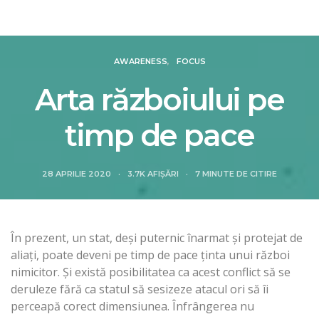
Revista Intelligence
AWARENESS
FOCUS
Arta războiului pe
timp de pace
28 APRILIE 2020
3.7K AFIȘĂRI
7 MINUTE DE CITIRE
În prezent, un stat, deşi puternic înarmat şi protejat de
aliaţi, poate deveni pe timp de pace ţinta unui război
nimicitor. Şi există posibilitatea ca acest conflict să se
deruleze fără ca statul să sesizeze atacul ori să îi
perceapă corect dimensiunea. Înfrângerea nu