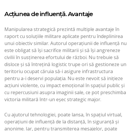
Acţiunea de influenţă. Avantaje
Manipularea strategică prezintă multiple avantaje în
raport cu soluţiile militare aplicate pentru îndeplinirea
unui obiectiv similar. Autorul operaţiunii de influenţă nu
este obligat să îşi sacrifice militarii şi să îşi angreneze
civilii în susţinerea efortului de război. Nu trebuie să
disloce şi să întreţină logistic trupe ori să gestioneze un
teritoriu ocupat căruia să-i asigure infrastructura
pentru a-i deservi populaţia. Nu este nevoit să iniţieze
acţiuni violente, cu impact emoţional în spaţiul public şi
cu repercusiuni asupra imaginii sale, ce pot preschimba
victoria militară într-un eşec strategic major.
Cu ajutorul tehnologiei, poate lansa, în spaţiul virtual,
operaţiuni de influenţă de la distanţă, în siguranţă şi
anonime. Iar, pentru transmiterea mesajelor, poate