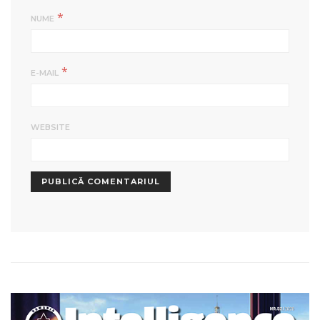
*
NUME
*
E-MAIL
WEBSITE