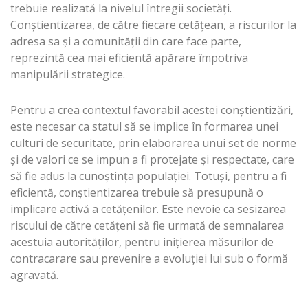
trebuie realizată la nivelul întregii societăţi.
Conştientizarea, de către fiecare cetăţean, a riscurilor la
adresa sa şi a comunităţii din care face parte,
reprezintă cea mai eficientă apărare împotriva
manipulării strategice.
Pentru a crea contextul favorabil acestei conştientizări,
este necesar ca statul să se implice în formarea unei
culturi de securitate, prin elaborarea unui set de norme
şi de valori ce se impun a fi protejate şi respectate, care
să fie adus la cunoştinţa populaţiei. Totuşi, pentru a fi
eficientă, conştientizarea trebuie să presupună o
implicare activă a cetăţenilor. Este nevoie ca sesizarea
riscului de către cetăţeni să fie urmată de semnalarea
acestuia autorităţilor, pentru iniţierea măsurilor de
contracarare sau prevenire a evoluţiei lui sub o formă
agravată.