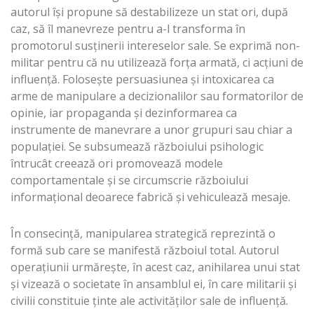
autorul îşi propune să destabilizeze un stat ori, după
caz, să îl manevreze pentru a-l transforma în
promotorul susţinerii intereselor sale. Se exprimă non-
militar pentru că nu utilizează forţa armată, ci acţiuni de
influenţă. Foloseşte persuasiunea şi intoxicarea ca
arme de manipulare a decizionalilor sau formatorilor de
opinie, iar propaganda şi dezinformarea ca
instrumente de manevrare a unor grupuri sau chiar a
populaţiei. Se subsumează războiului psihologic
întrucât creează ori promovează modele
comportamentale şi se circumscrie războiului
informaţional deoarece fabrică şi vehiculează mesaje.
În consecinţă, manipularea strategică reprezintă o
formă sub care se manifestă războiul total. Autorul
operaţiunii urmăreşte, în acest caz, anihilarea unui stat
şi vizează o societate în ansamblul ei, în care militarii şi
civilii constituie ţinte ale activităţilor sale de influenţă.